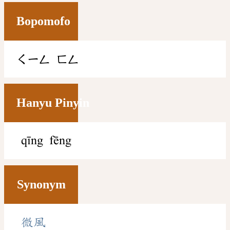
Bopomofo
ㄑㄧㄥ
ㄈㄥ
Hanyu Pinyin
qīng fēng
Synonym
微風