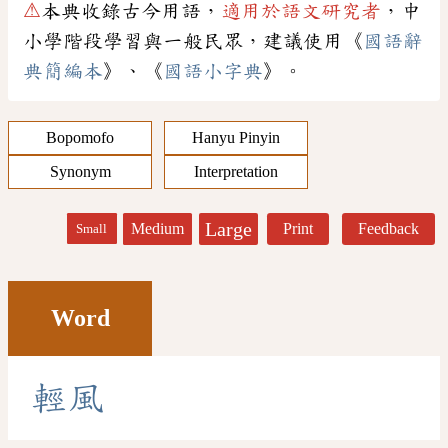
⚠
本典收錄古今用語，
適用於語文研究者
，中
小學階段學習與一般民眾，建議使用《
國語辭
典簡編本
》、《
國語小字典
》。
Bopomofo
Hanyu Pinyin
Synonym
Interpretation
Large
Medium
Print
Feedback
Small
Word
輕
風