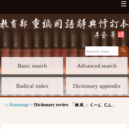
☰
Basic search
Advanced search
Radical index
Dictionary appendix
:::
Homepage
>
Dictionary review
「
」
輕風 :
ㄑㄧㄥ
ㄈㄥ