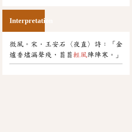
Interpretation
微風。宋．王安石〈夜直〉詩：「金
爐香燼漏聲殘，翦翦
輕風
陣陣寒。」