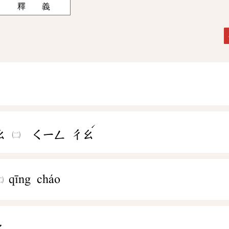
釋 義
ˊ
ㄠ
ㄑㄧㄥ
ㄔㄠ
qīng cháo
ㄠ