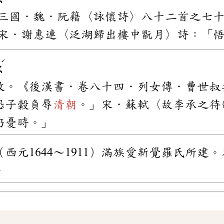
三國．魏．阮籍〈詠懷詩〉八十二首之七
宋．謝惠連〈泛湖歸出樓中翫月〉詩：「
ˊ
ㄠ
政。《後漢書．卷八十四．列女傳．曹世叔
恐子穀負辱
清朝
。」宋．蘇軾〈故李承之待
仍憂時。」
西元1644～1911）滿族愛新覺羅氏所
。