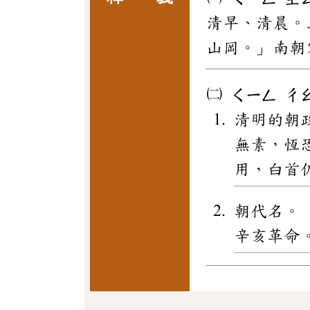
清早、清晨。
山岡。」南朝
㈡
ㄑㄧㄥ
ㄔ
清明的朝
無素，恆
用，白首
朝代名。（
辛亥革命