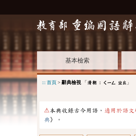
基本檢索
:::
首頁
>
辭典檢視
「
」
清朝 :
ㄑㄧㄥ
ㄓㄠ
⚠
本典收錄古今用語，
適用於語文
典
》。