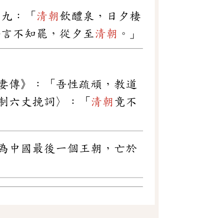
十九：「
清朝
飲醴泉，日夕棲
悟言不知罷，從夕至
清朝
。」
妻傳》：「吾性疏頑，教道
制六丈挽詞〉：「
清朝
竟不
建。為中國最後一個王朝，亡於