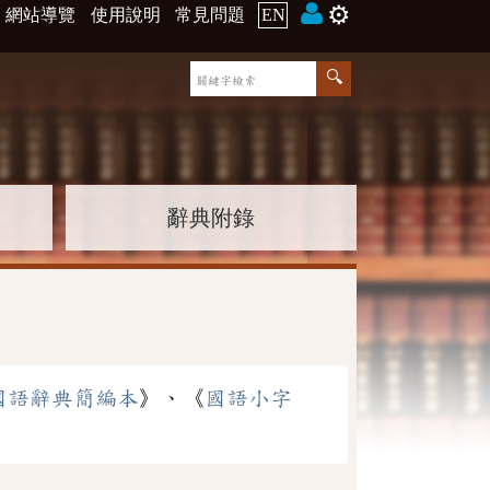
⚙️
網站導覽
使用說明
常見問題
EN
辭典附錄
國語辭典簡編本
》、《
國語小字