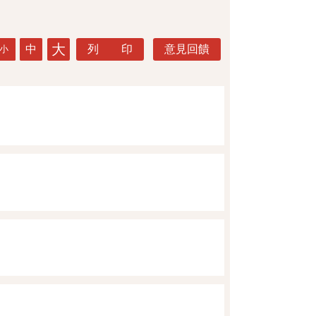
大
中
列 印
意見回饋
小