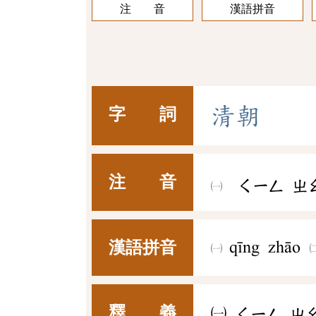
注 音
漢語拼音
清
朝
字 詞
注 音
ㄑㄧㄥ
ㄓ
漢語拼音
qīng zhāo
釋 義
㈠
ㄑㄧㄥ
ㄓ