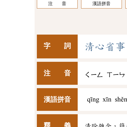
注 音
漢語拼音
清
心
省
事
字 詞
注 音
ㄑㄧㄥ
ㄒㄧㄣ
漢語拼音
qīng xīn shěn
釋 義
清除雜念，簡