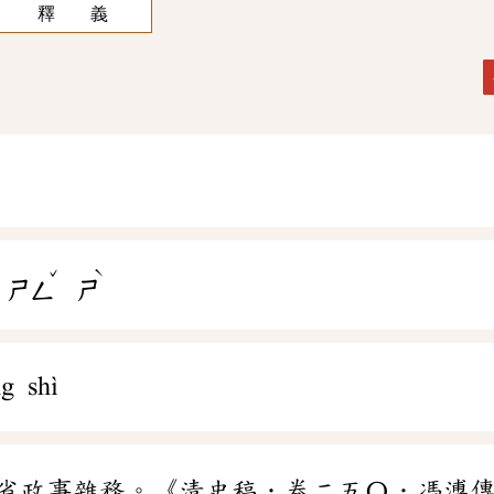
釋 義
ˇ
ˋ
ㄕㄥ
ㄕ
g shì
省政事雜務。《清史稿．卷二五〇．馮溥