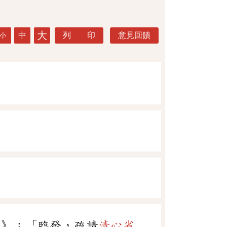
大
中
列 印
意見回饋
小
傳》：「臨發，疏請
清心省