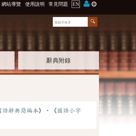
⚙️
網站導覽
使用說明
常見問題
EN
辭典附錄
國語辭典簡編本
》、《
國語小字