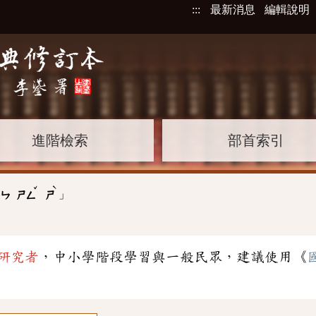
:::
最新消息
編輯說明
進階檢索
部首索引
ˇ
ˋ
」
ㄧㄣ
ㄕㄥ
ㄕ
研究者
，中小學階段學習與一般民眾，建議使用《