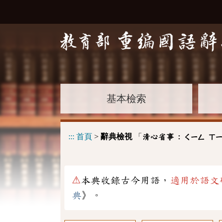
基本檢索
:::
首頁
>
辭典檢視
「
清心省事 :
ㄑㄧㄥ
ㄒ
⚠
本典收錄古今用語，
適用於語文
典
》。