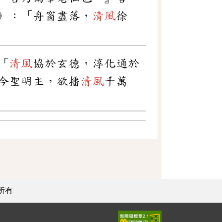
》：「舟窗盡落，
清風
徐
「
清風
協於玄德，淳化通於
今聖明主，欲播
清風
千萬
所有