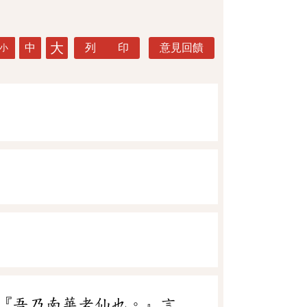
大
中
列 印
意見回饋
小
『吾乃南華老仙也。』言