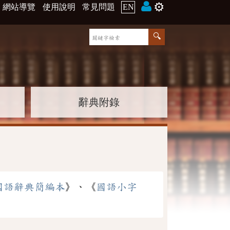
⚙️
網站導覽
使用說明
常見問題
EN
辭典附錄
國語辭典簡編本
》、《
國語小字