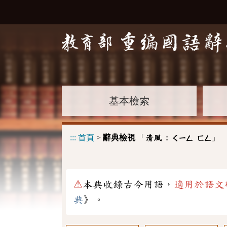
基本檢索
:::
首頁
>
辭典檢視
「
」
清風 :
ㄑㄧㄥ
ㄈㄥ
⚠
本典收錄古今用語，
適用於語文
典
》。