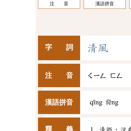
注 音
漢語拼音
清
風
字 詞
注 音
ㄑㄧㄥ
ㄈㄥ
漢語拼音
qīng fēng
釋 義
清微、涼