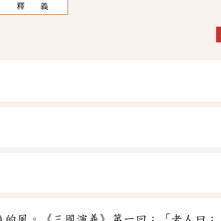
釋 義
爽的風。《三國演義》第一回：「老人曰：