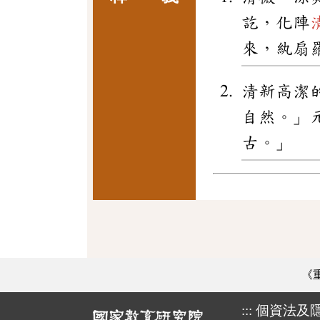
訖，化陣
來，紈扇
清新高潔
自然。」
古。」
《
:::
個資法及