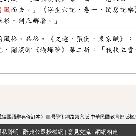
清風
而去。」《浮生六記．卷一．閨房記樂
羅衫，剖瓜解暑。」
的風格、品格。《文選．張衡．東京賦》：
元．關漢卿《蝴蝶夢》第二折：「我扶立當
重編國語辭典修訂本》臺灣學術網路第六版
中華民國教育部版權
隱私聲明
|
辭典公眾授權網
|
意見交流
|
網網相連