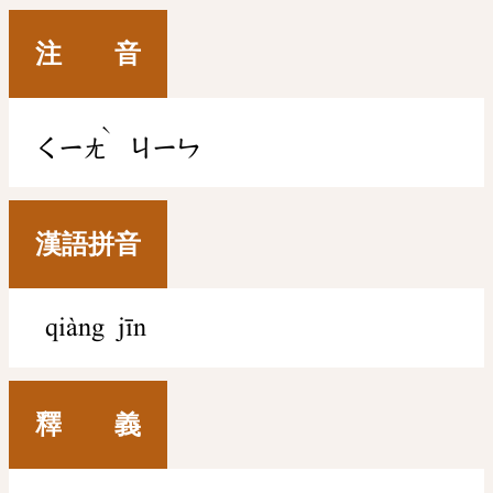
注 音
ˋ
ㄑㄧㄤ
ㄐㄧㄣ
漢語拼音
qiàng jīn
釋 義