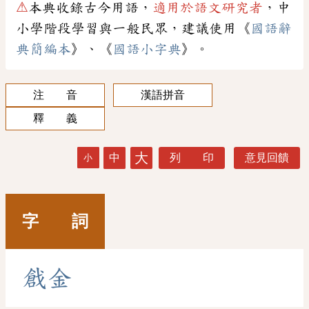
⚠
本典收錄古今用語，
適用於語文研究者
，中
小學階段學習與一般民眾，建議使用《
國語辭
典簡編本
》、《
國語小字典
》。
注 音
漢語拼音
釋 義
大
中
列 印
意見回饋
小
字 詞
戧
金