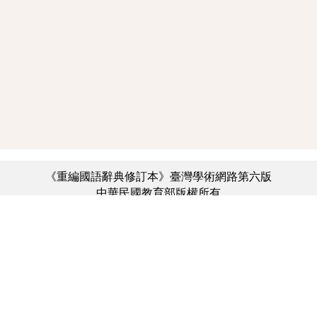
《重編國語辭典修訂本》臺灣學術網路第六版
中華民國教育部版權所有
:::
個資法及隱私聲明
|
辭典公眾授權網
|
意見交流
|
網網相連
三峽總院區地址：新北市三峽區三樹路2號、
︿
臺北院區地址：臺北市大安區和平東路一段179號、