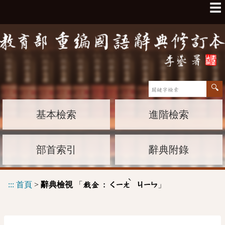
☰
基本檢索
進階檢索
部首索引
辭典附錄
ˋ
:::
首頁
>
辭典檢視
「
」
戧金 :
ㄑㄧㄤ
ㄐㄧㄣ