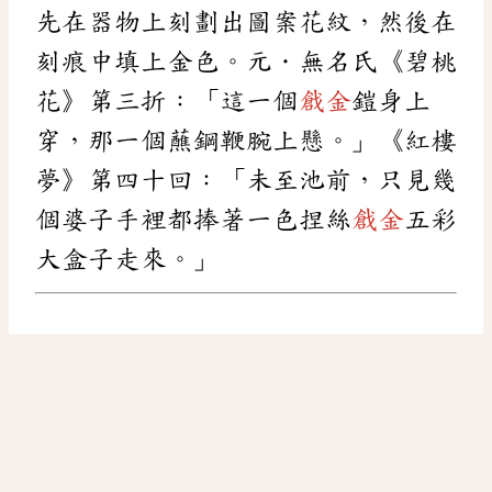
先在器物上刻劃出圖案花紋，然後在
刻痕中填上金色。元．無名氏《碧桃
花》第三折：「這一個
戧金
鎧身上
穿，那一個蘸鋼鞭腕上懸。」《紅樓
夢》第四十回：「未至池前，只見幾
個婆子手裡都捧著一色捏絲
戧金
五彩
大盒子走來。」