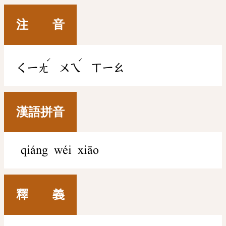
注 音
ˊ
ˊ
ㄑㄧㄤ
ㄨㄟ
ㄒㄧㄠ
漢語拼音
qiáng wéi xiāo
釋 義