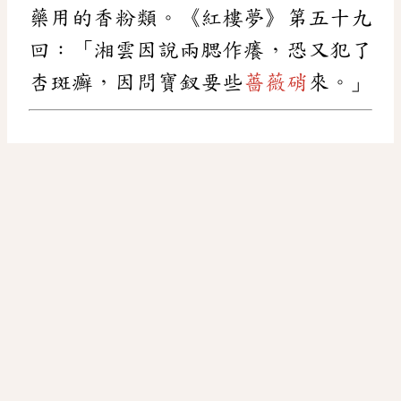
藥用的香粉類。《紅樓夢》第五十九
回：「湘雲因說兩腮作癢，恐又犯了
杏斑癬，因問寶釵要些
薔薇硝
來。」