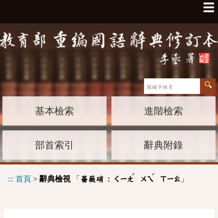
☰
基本檢索
進階檢索
部首索引
辭典附錄
ˊ
ˊ
:::
首頁
>
辭典檢視
「
」
薔薇硝 :
ㄑㄧㄤ
ㄨㄟ
ㄒㄧㄠ