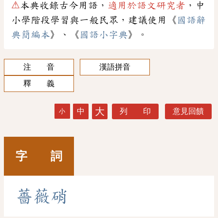
⚠
本典收錄古今用語，
適用於語文研究者
，中
小學階段學習與一般民眾，建議使用《
國語辭
典簡編本
》、《
國語小字典
》。
注 音
漢語拼音
釋 義
大
中
列 印
意見回饋
小
字 詞
薔
薇
硝