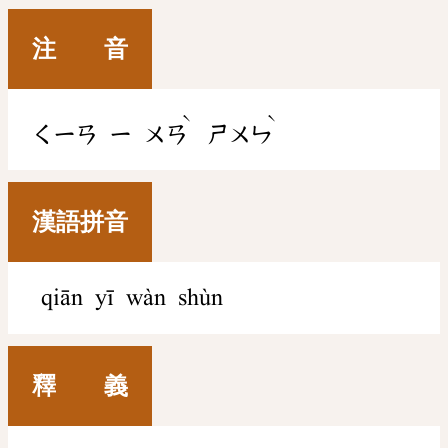
注 音
ˋ
ˋ
ㄑㄧㄢ
ㄧ
ㄨㄢ
ㄕㄨㄣ
漢語拼音
qiān yī wàn shùn
釋 義