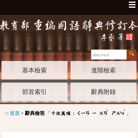
☰
基本檢索
進階檢索
部首索引
辭典附錄
ˋ
ˋ
:::
首頁
>
辭典檢視
「
」
千依萬順 :
ㄑㄧㄢ
ㄧ
ㄨㄢ
ㄕㄨㄣ