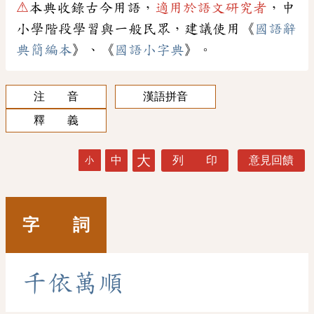
⚠
本典收錄古今用語，
適用於語文研究者
，中
小學階段學習與一般民眾，建議使用《
國語辭
典簡編本
》、《
國語小字典
》。
注 音
漢語拼音
釋 義
大
中
列 印
意見回饋
小
字 詞
千
依
萬
順