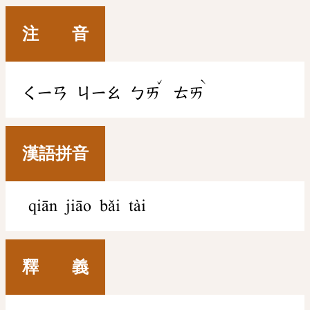
注 音
ˇ
ˋ
ㄑㄧㄢ
ㄐㄧㄠ
ㄅㄞ
ㄊㄞ
漢語拼音
qiān jiāo bǎi tài
釋 義