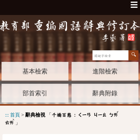
☰
基本檢索
進階檢索
部首索引
辭典附錄
ˇ
:::
首頁
>
辭典檢視
「
千嬌百態 :
ㄑㄧㄢ
ㄐㄧㄠ
ㄅㄞ
ˋ
」
ㄊㄞ