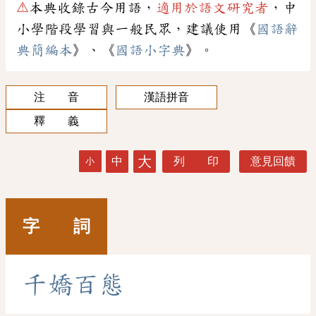
⚠
本典收錄古今用語，
適用於語文研究者
，中
小學階段學習與一般民眾，建議使用《
國語辭
典簡編本
》、《
國語小字典
》。
注 音
漢語拼音
釋 義
大
中
列 印
意見回饋
小
字 詞
千
嬌
百
態