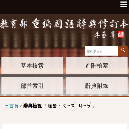
☰
基本檢索
進階檢索
部首索引
辭典附錄
ˊ
ˇ
:::
首頁
>
辭典檢視
「
」
遒緊 :
ㄑㄧㄡ
ㄐㄧㄣ