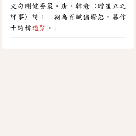
文句剛健警策。唐．韓愈〈贈崔立之
評事〉詩：「朝為百賦猶鬱怒，暮作
千詩轉
遒緊
。」