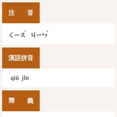
注 音
ˊ
ˇ
ㄑㄧㄡ
ㄐㄧㄣ
漢語拼音
qiú jǐn
釋 義