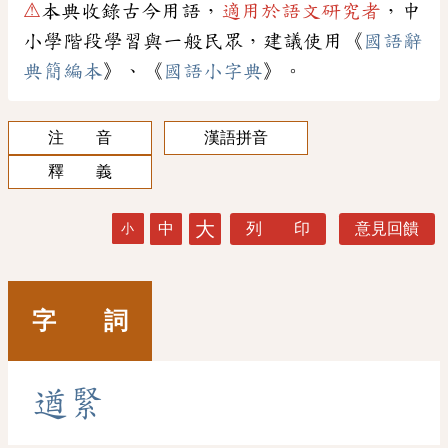
⚠
本典收錄古今用語，
適用於語文研究者
，中
小學階段學習與一般民眾，建議使用《
國語辭
典簡編本
》、《
國語小字典
》。
注 音
漢語拼音
釋 義
大
中
列 印
意見回饋
小
字 詞
遒
緊