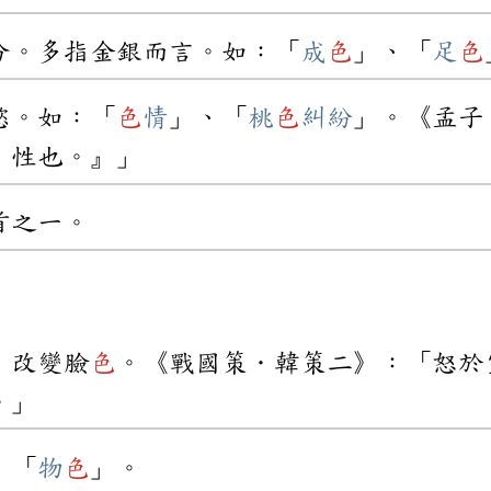
分。多指金銀而言。如：「
成
色
」、「
足
色
慾。如：「
色
情
」、「
桃
色
糾紛
」。《孟子
，性也。』」
首之一。
，改變臉
色
。《戰國策．韓策二》：「怒於
。」
：「
物
色
」。