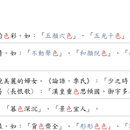
的
色
彩。如：「
五顏六
色
」、「
五光十
色
」
情。如：「
不動聲
色
」、「
和顏悅
色
」、「
貌美麗的婦女。《論語．季氏》：「少之時
易〈長恨歌〉：「漢皇重
色
思傾國，御宇多
：「暮
色
深沉」、「景
色
宜人」。
樣。如：「貨
色
齊全」、「
形形
色
色
」、「