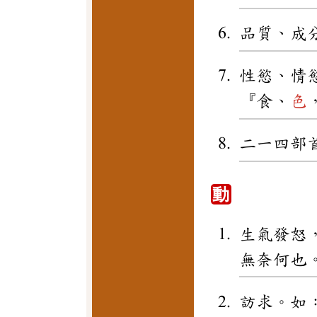
品質、成
性慾、情
『食、
色
二一四部
動
生氣發怒
無奈何也
訪求。如