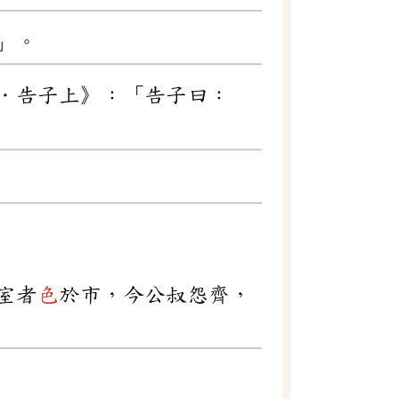
」。
．告子上》：「告子曰：
室者
色
於市，今公叔怨齊，