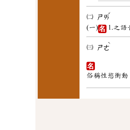
ˇ
㈡
ㄕㄞ
(一)
1.之語
名
ˋ
㈢
ㄕㄜ
名
俗稱性慾衝動