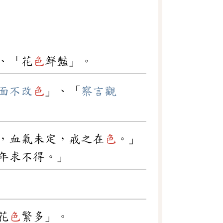
、「花
色
鮮豔」。
面不改
色
」、「
察言觀
，血氣未定，戒之在
色
。」
年求不得。」
花
色
繁多」。