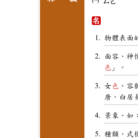
㈠
ㄙㄜ
名
物體表面
面容、神
色
」。
女
色
，容
唐．白居
景象。如
種類、式