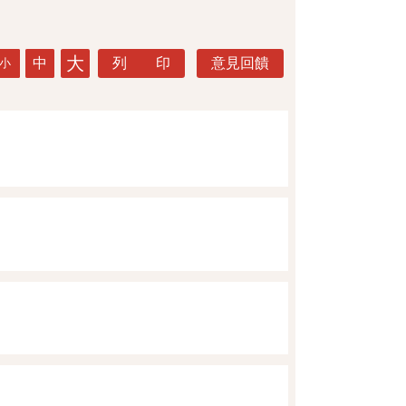
大
中
列 印
意見回饋
小