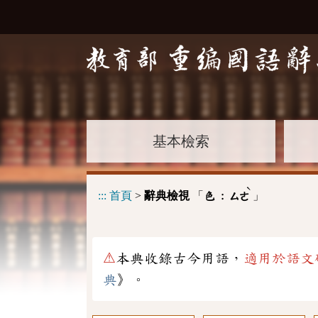
基本檢索
ˋ
:::
首頁
>
辭典檢視
「
」
色 :
ㄙㄜ
⚠
本典收錄古今用語，
適用於語文
典
》。