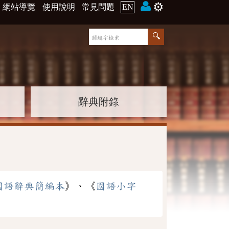
⚙️
網站導覽
使用說明
常見問題
EN
辭典附錄
國語辭典簡編本
》、《
國語小字