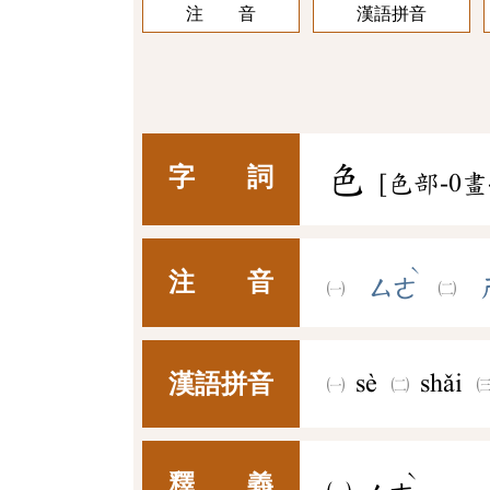
注 音
漢語拼音
色
字 詞
[色部-0畫
ˋ
注 音
ㄙㄜ
漢語拼音
sè
shǎi
ˋ
釋 義