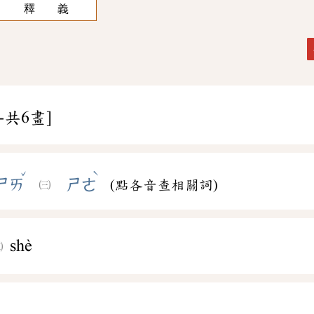
釋 義
-共6畫]
ˇ
ˋ
ㄕㄞ
ㄕㄜ
(點各音查相關詞)
shè