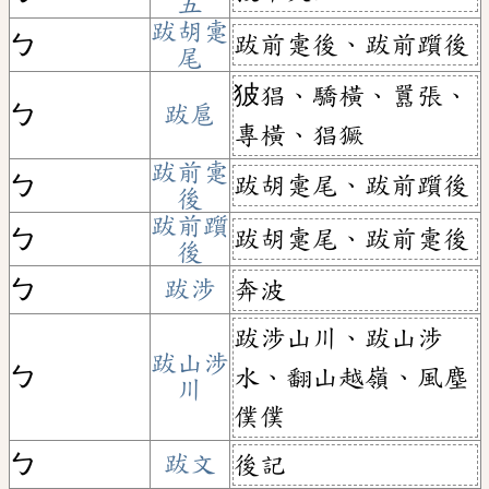
五
跋胡疐
跋前疐後、跋前躓後
ㄅ
尾
狓猖、驕橫、囂張、
ㄅ
跋扈
專橫、猖獗
跋前疐
跋胡疐尾、跋前躓後
ㄅ
後
跋前躓
跋胡疐尾、跋前疐後
ㄅ
後
ㄅ
跋涉
奔波
跋涉山川、跋山涉
跋山涉
ㄅ
水、翻山越嶺、風塵
川
僕僕
ㄅ
跋文
後記