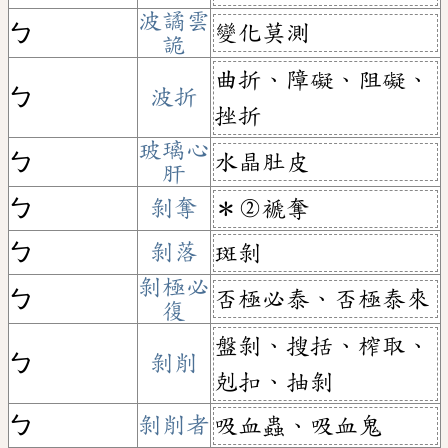
波譎雲
變化莫測
ㄅ
詭
曲折、障礙、阻礙、
ㄅ
波折
挫折
玻璃心
水晶肚皮
ㄅ
肝
ㄅ
剝奪
＊②褫奪
ㄅ
剝落
斑剝
剝極必
否極必泰、否極泰來
ㄅ
復
盤剝、搜括、榨取、
ㄅ
剝削
剋扣、抽剝
ㄅ
剝削者
吸血蟲、吸血鬼