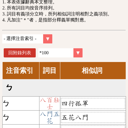
1. 本表依據辭典本文整理。
2. 所有詞目均按音序排列。
3. 詞目有義項分立時，所列相似詞注明相對之義項別。
4. 凡加注"＊"者，是指部分釋義單獨對應。
回附錄列表
注音索引
詞目
相似詞
ㄅ
八百壯
四行孤軍
ㄅ
士
八門五
五花八門
ㄅ
花