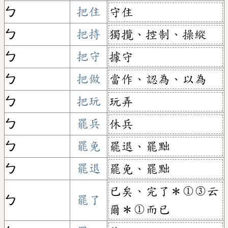
ㄅ
把住
守住
ㄅ
把持
獨攬、控制、操縱
ㄅ
把守
據守
ㄅ
把做
當作、認為、以為
ㄅ
把玩
玩弄
ㄅ
罷兵
休兵
ㄅ
罷免
罷退、罷黜
ㄅ
罷退
罷免、罷黜
已矣、完了＊①③云
ㄅ
罷了
爾＊①而已