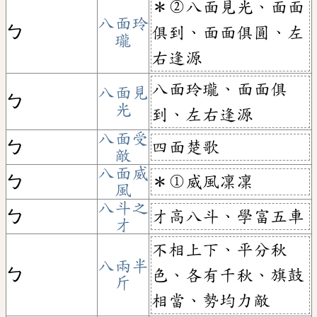
＊②八面見光、面面
八面玲
ㄅ
俱到、面面俱圓、左
瓏
右逢源
八面玲瓏、面面俱
八面見
ㄅ
光
到、左右逢源
八面受
四面楚歌
ㄅ
敵
八面威
＊①威風凜凜
ㄅ
風
八斗之
才高八斗、學富五車
ㄅ
才
不相上下、平分秋
八兩半
ㄅ
色、各有千秋、旗鼓
斤
相當、勢均力敵