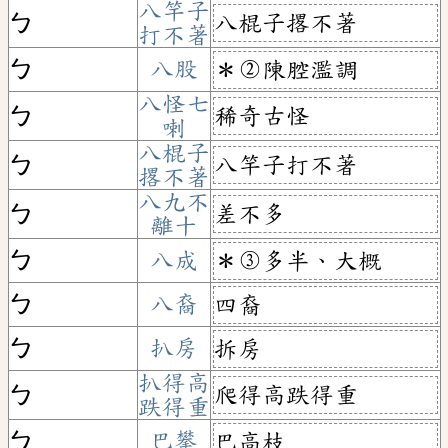
八竿子
八棍子撂不著
ㄅ
打不著
ㄅ
八股
＊②陳腔濫調
八怪七
稀奇古怪
ㄅ
喇
八棍子
八竿子打不著
ㄅ
撂不著
八九不
差不多
ㄅ
離十
ㄅ
八成
＊③多半、大概
ㄅ
八裔
四裔
ㄅ
扒房
拆房
扒得高
爬得高跌得重
ㄅ
跌得重
ㄅ
巴攀
巴高枝