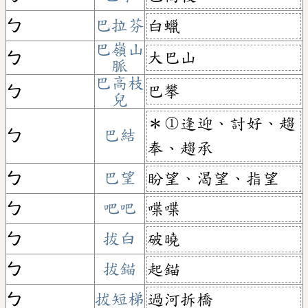
ㄅ
巴拉芬
白蠟
巴嶺山
大巴山
ㄅ
脈
巴高枝
巴攀
ㄅ
兒
＊①逢迎、討好、趨
ㄅ
巴結
奉、趨承
ㄅ
巴望
盼望、渴望、指望
ㄅ
吧吧
喋喋
ㄅ
拔白
破曉
ㄅ
拔錨
起錨
ㄅ
拔短梯
過河拆橋