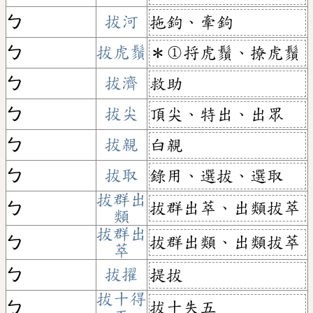
ㄅ
拔河
拖鉤、牽鉤
ㄅ
拔虎鬚
＊①捋虎鬚、撩虎鬚
ㄅ
拔濟
救助
ㄅ
拔尖
頂尖、特出、出眾
ㄅ
拔親
白親
ㄅ
拔取
錄用、選拔、選取
拔群出
拔群出萃、出類拔萃
ㄅ
類
拔群出
拔群出類、出類拔萃
ㄅ
萃
ㄅ
拔擢
提拔
拔十得
拔十失五
ㄅ