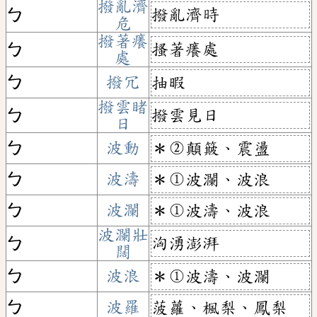
撥亂濟
撥亂濟時
ㄅ
危
撥著癢
搔著癢處
ㄅ
處
ㄅ
撥冗
抽暇
撥雲睹
撥雲見日
ㄅ
日
ㄅ
波動
＊②顛簸、震盪
ㄅ
波濤
＊①波瀾、波浪
ㄅ
波瀾
＊①波濤、波浪
波瀾壯
洶湧澎湃
ㄅ
闊
ㄅ
波浪
＊①波濤、波瀾
ㄅ
波羅
菠蘿、楓梨、鳳梨