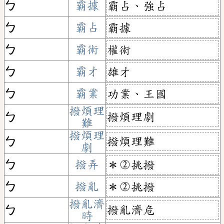
ㄅ
霸據
霸占、強占
ㄅ
霸占
霸據
ㄅ
霸術
權術
ㄅ
霸才
雄才
ㄅ
霸業
功業、王國
撥煩理
撥煩理劇
ㄅ
難
撥煩理
撥煩理難
ㄅ
劇
ㄅ
撥弄
＊②挑撥
ㄅ
撥亂
＊②挑撥
撥亂濟
撥亂濟危
ㄅ
時