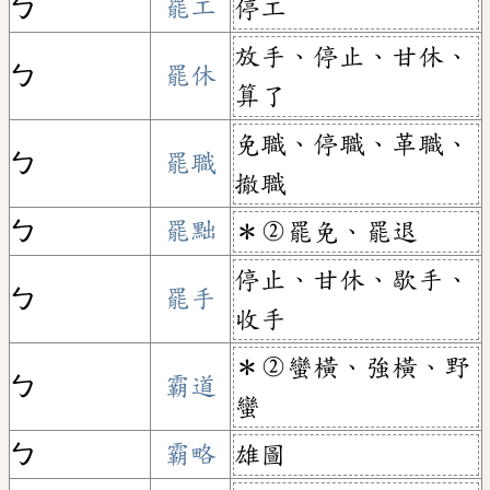
ㄅ
罷工
停工
放手、停止、甘休、
ㄅ
罷休
算了
免職、停職、革職、
ㄅ
罷職
撤職
ㄅ
罷黜
＊②罷免、罷退
停止、甘休、歇手、
ㄅ
罷手
收手
＊②蠻橫、強橫、野
ㄅ
霸道
蠻
ㄅ
霸略
雄圖