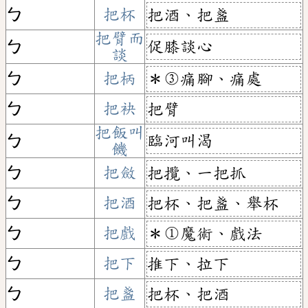
ㄅ
把杯
把酒、把盞
把臂而
促膝談心
ㄅ
談
ㄅ
把柄
＊③痛腳、痛處
ㄅ
把袂
把臂
把飯叫
臨河叫渴
ㄅ
饑
ㄅ
把斂
把攬、一把抓
ㄅ
把酒
把杯、把盞、舉杯
ㄅ
把戲
＊①魔術、戲法
ㄅ
把下
推下、拉下
ㄅ
把盞
把杯、把酒