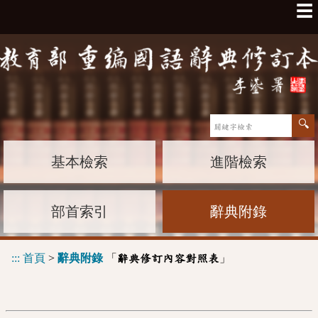
☰
基本檢索
進階檢索
部首索引
辭典附錄
:::
首頁
>
辭典附錄
「
」
辭典修訂內容對照表