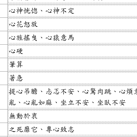
心神恍惚、心神不定
心花怒放
心旌搖曳、心猿意馬
心硬
筆算
著急
提心吊膽、忐忑不安、心驚肉跳、心煩
亂、心亂如麻、坐立不安、坐臥不安
無動於衷
之死靡它、專心致志