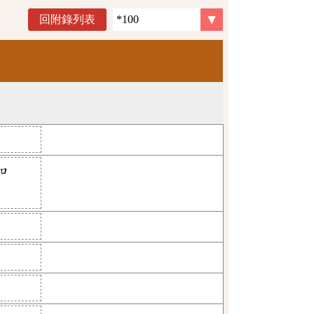
回附錄列表
如