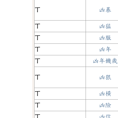
ㄒ
凶暴
ㄒ
凶猛
ㄒ
凶服
ㄒ
凶年
ㄒ
凶年饑歲
ㄒ
凶狠
ㄒ
凶橫
ㄒ
凶險
ㄒ
凶信