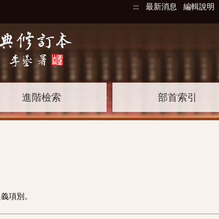
:::
最新消息
編輯說明
進階檢索
部首索引
之義項別。