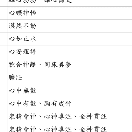
心曠神怡
漠然不動
心如止水
心安理得
貌合神離、同床異夢
膽壯
心中無數
心中有數、胸有成竹
聚精會神、心神專注、全神貫注
聚精會神、心神專注、全神貫注