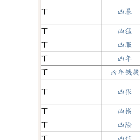
ㄒ
凶暴
ㄒ
凶猛
ㄒ
凶服
ㄒ
凶年
ㄒ
凶年饑歲
ㄒ
凶狠
ㄒ
凶橫
ㄒ
凶險
ㄒ
凶信