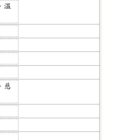
、溫
、慈