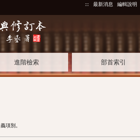
:::
最新消息
編輯說明
進階檢索
部首索引
之義項別。