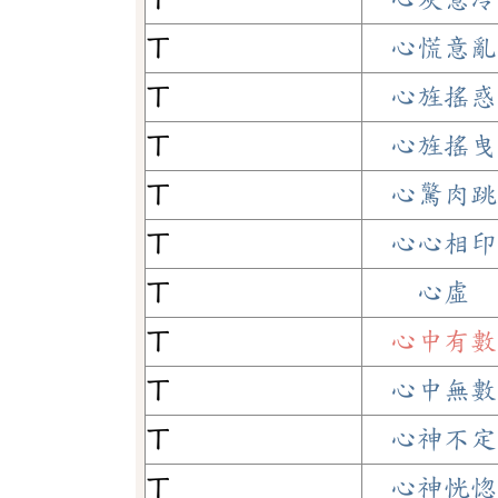
ㄒ
心慌意亂
ㄒ
心旌搖惑
ㄒ
心旌搖曳
ㄒ
心驚肉跳
ㄒ
心心相印
ㄒ
心虛
ㄒ
心中有數
ㄒ
心中無數
ㄒ
心神不定
ㄒ
心神恍惚