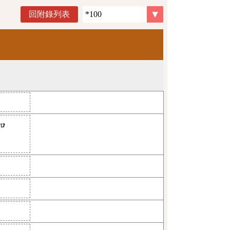
回附錄列表
如