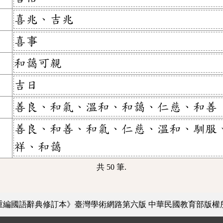
喜兆、吉兆
喜事
和藹可親
吉日
善良、和氣、溫和、和藹、仁慈、和善
善良、和善、和氣、仁慈、溫和、馴服
祥、和藹
共 50 筆.
重編國語辭典修訂本》臺灣學術網路第六版
中華民國教育部版權