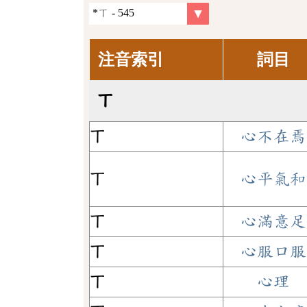
注音索引
詞目
ㄒ
ㄒ
心不在焉
ㄒ
心平氣和
ㄒ
心滿意足
ㄒ
心服口服
ㄒ
心理