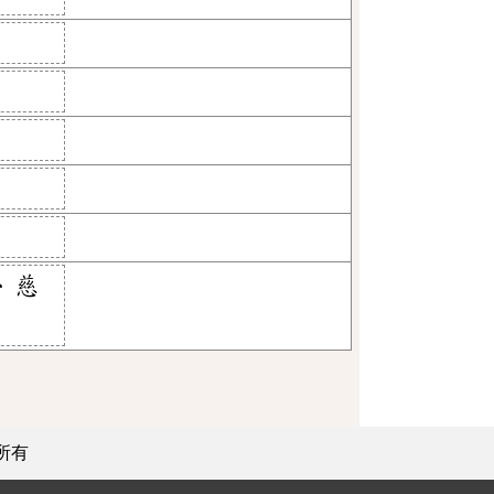
、慈
所有