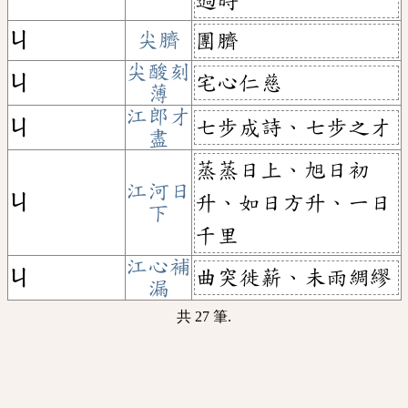
過時
ㄐ
尖臍
團臍
尖酸刻
宅心仁慈
ㄐ
薄
江郎才
七步成詩、七步之才
ㄐ
盡
蒸蒸日上、旭日初
江河日
ㄐ
升、如日方升、一日
下
千里
江心補
曲突徙薪、未雨綢繆
ㄐ
漏
共 27 筆.