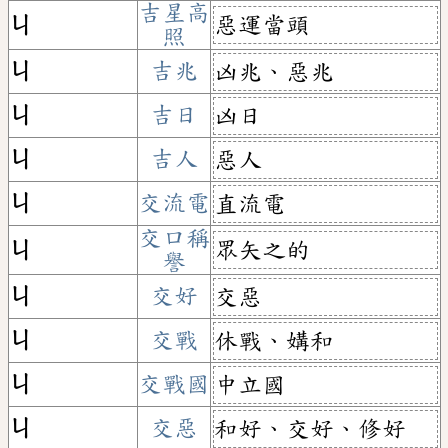
吉星高
惡運當頭
ㄐ
照
ㄐ
吉兆
凶兆、惡兆
ㄐ
吉日
凶日
ㄐ
吉人
惡人
ㄐ
交流電
直流電
交口稱
眾矢之的
ㄐ
譽
ㄐ
交好
交惡
ㄐ
交戰
休戰、媾和
ㄐ
交戰國
中立國
ㄐ
交惡
和好、交好、修好