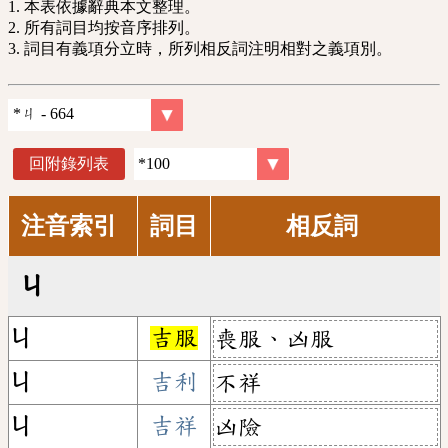
1. 本表依據辭典本文整理。
2. 所有詞目均按音序排列。
3. 詞目有義項分立時，所列相反詞注明相對之義項別。
回附錄列表
注音索引
詞目
相反詞
ㄐ
ㄐ
吉服
喪服、凶服
ㄐ
吉利
不祥
ㄐ
吉祥
凶險