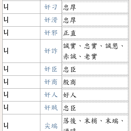
ㄐ
奸刁
忠厚
ㄐ
奸滑
忠厚
ㄐ
奸邪
正直
誠實、忠實、誠懇、
ㄐ
奸詐
赤誠、老實
ㄐ
奸臣
忠臣
ㄐ
奸商
殷商
ㄐ
奸人
好人
ㄐ
奸賊
忠臣
落後、末梢、末端、
ㄐ
尖端