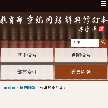
☰
基本檢索
進階檢索
部首索引
辭典附錄
:::
首頁
>
辭典附錄
「
」
相反詞索引表