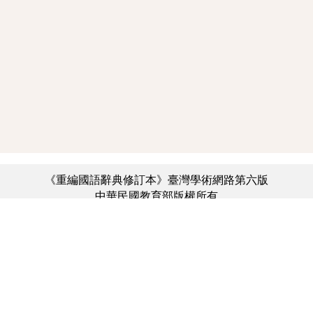
《重編國語辭典修訂本》臺灣學術網路第六版
中華民國教育部版權所有
:::
個資法及隱私聲明
|
辭典公眾授權網
|
意見交流
|
網網相連
三峽總院區地址：新北市三峽區三樹路2號、
︿
臺北院區地址：臺北市大安區和平東路一段179號、