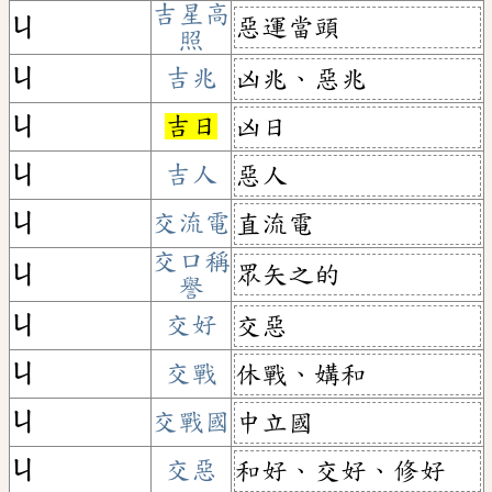
吉星高
惡運當頭
ㄐ
照
ㄐ
吉兆
凶兆、惡兆
ㄐ
吉日
凶日
ㄐ
吉人
惡人
ㄐ
交流電
直流電
交口稱
眾矢之的
ㄐ
譽
ㄐ
交好
交惡
ㄐ
交戰
休戰、媾和
ㄐ
交戰國
中立國
ㄐ
交惡
和好、交好、修好