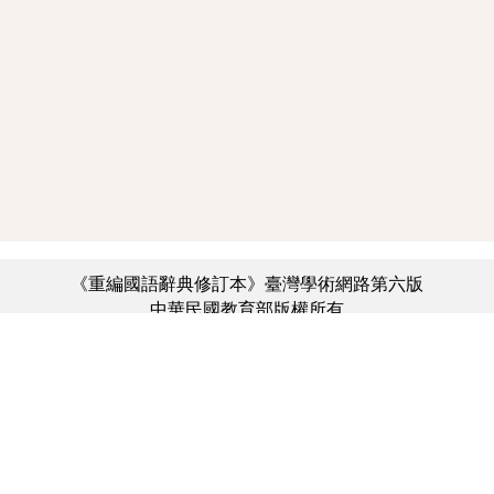
《重編國語辭典修訂本》臺灣學術網路第六版
中華民國教育部版權所有
:::
個資法及隱私聲明
|
辭典公眾授權網
|
意見交流
|
網網相連
三峽總院區地址：新北市三峽區三樹路2號、
︿
臺北院區地址：臺北市大安區和平東路一段179號、