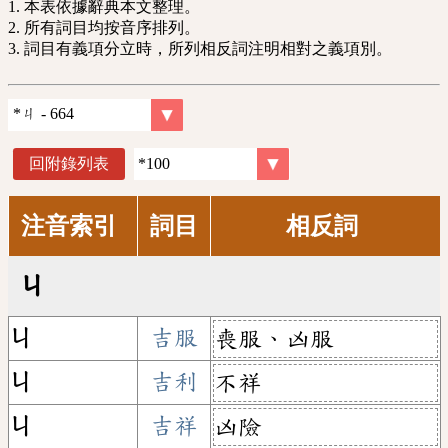
1. 本表依據辭典本文整理。
2. 所有詞目均按音序排列。
3. 詞目有義項分立時，所列相反詞注明相對之義項別。
回附錄列表
注音索引
詞目
相反詞
ㄐ
ㄐ
吉服
喪服、凶服
ㄐ
吉利
不祥
ㄐ
吉祥
凶險