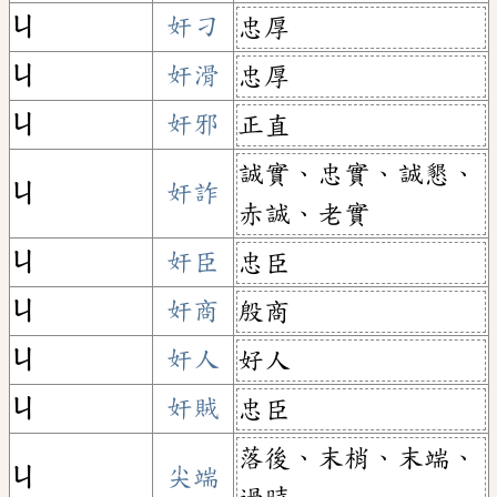
ㄐ
奸刁
忠厚
ㄐ
奸滑
忠厚
ㄐ
奸邪
正直
誠實、忠實、誠懇、
ㄐ
奸詐
赤誠、老實
ㄐ
奸臣
忠臣
ㄐ
奸商
殷商
ㄐ
奸人
好人
ㄐ
奸賊
忠臣
落後、末梢、末端、
ㄐ
尖端