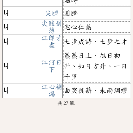
過時
ㄐ
尖臍
團臍
尖酸刻
宅心仁慈
ㄐ
薄
江郎才
七步成詩、七步之才
ㄐ
盡
蒸蒸日上、旭日初
江河日
ㄐ
升、如日方升、一日
下
千里
江心補
曲突徙薪、未雨綢繆
ㄐ
漏
共 27 筆.