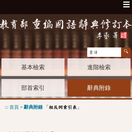
☰
基本檢索
進階檢索
部首索引
辭典附錄
:::
首頁
>
辭典附錄
「
」
相反詞索引表