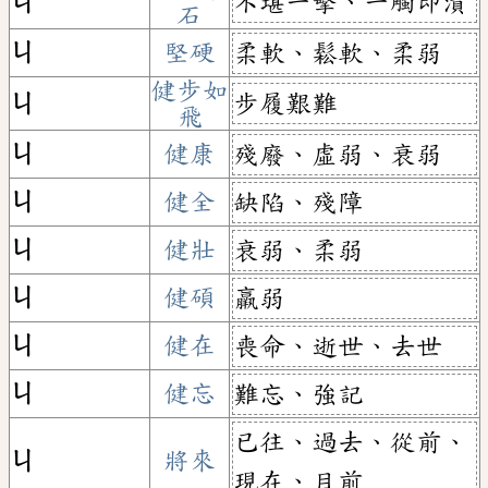
不堪一擊、一觸即潰
ㄐ
石
ㄐ
堅硬
柔軟、鬆軟、柔弱
健步如
步履艱難
ㄐ
飛
ㄐ
健康
殘廢、虛弱、衰弱
ㄐ
健全
缺陷、殘障
ㄐ
健壯
衰弱、柔弱
ㄐ
健碩
羸弱
ㄐ
健在
喪命、逝世、去世
ㄐ
健忘
難忘、強記
已往、過去、從前、
ㄐ
將來
現在、目前