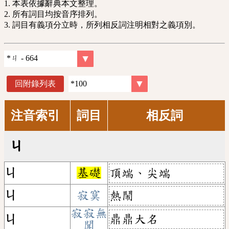
1. 本表依據辭典本文整理。
2. 所有詞目均按音序排列。
3. 詞目有義項分立時，所列相反詞注明相對之義項別。
回附錄列表
注音索引
詞目
相反詞
ㄐ
ㄐ
基礎
頂端、尖端
ㄐ
寂寞
熱鬧
寂寂無
鼎鼎大名
ㄐ
聞