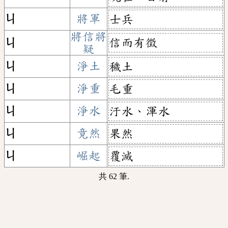
ㄐ
將軍
士兵
將信將
信而有徵
ㄐ
疑
ㄐ
淨土
穢土
ㄐ
淨重
毛重
ㄐ
淨水
汙水、渾水
ㄐ
竟然
果然
ㄐ
崛起
覆滅
共 62 筆.