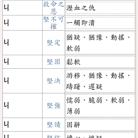
救命之
瀝血之仇
ㄐ
恩
堅不可
一觸即潰
ㄐ
摧
猶疑、猶豫、動搖、
ㄐ
堅定
軟弱
ㄐ
堅固
鬆軟
游移、猶豫、動搖、
ㄐ
堅決
躊躇、遲疑
懦弱、脆弱、軟弱、
ㄐ
堅強
薄弱
ㄐ
堅請
固辭