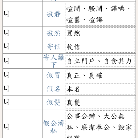
喧鬧、騷鬧、譁噪、
ㄐ
寂靜
喧囂、喧譁
ㄐ
寂然
囂然
ㄐ
寄信
收信
寄人籬
自立門戶、自食其力
ㄐ
下
ㄐ
假冒
真正、真確
ㄐ
假名
本名
ㄐ
假髮
真髮
公事公辦、大公無
假公濟
ㄐ
私、廉潔奉公、毀家
私