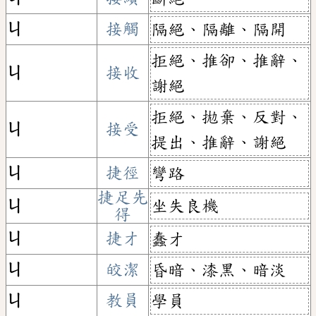
ㄐ
接觸
隔絕、隔離、隔開
拒絕、推卻、推辭、
ㄐ
接收
謝絕
拒絕、拋棄、反對、
ㄐ
接受
提出、推辭、謝絕
ㄐ
捷徑
彎路
捷足先
坐失良機
ㄐ
得
ㄐ
捷才
蠢才
ㄐ
皎潔
昏暗、漆黑、暗淡
ㄐ
教員
學員