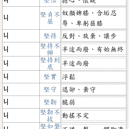
ㄐ
堅信
擔心、懷疑
奴顏婢膝、含垢忍
堅貞不
ㄐ
屈
辱、卑躬屈膝
ㄐ
堅持
反對、放棄、讓步
堅持不
半途而廢、有始無終
ㄐ
懈
堅持到
半途而廢
ㄐ
底
ㄐ
堅實
浮鬆
ㄐ
堅守
退卻、棄守
ㄐ
堅韌
脆弱
堅韌不
動搖不定
ㄐ
拔
堅如磐