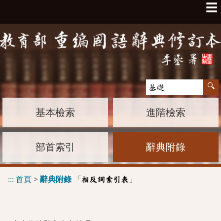
☰
基本檢索
進階檢索
部首索引
辭典附錄
:::
首頁
>
辭典附錄
「
」
相反詞索引表