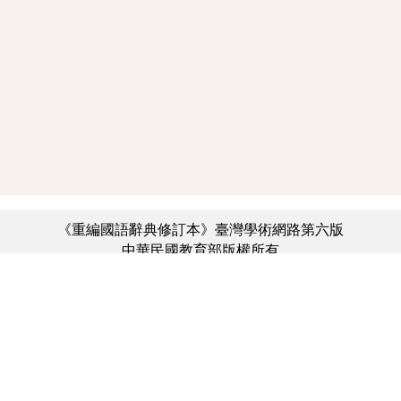
《重編國語辭典修訂本》臺灣學術網路第六版
中華民國教育部版權所有
:::
個資法及隱私聲明
|
辭典公眾授權網
|
意見交流
|
網網相連
三峽總院區地址：新北市三峽區三樹路2號、
︿
臺北院區地址：臺北市大安區和平東路一段179號、