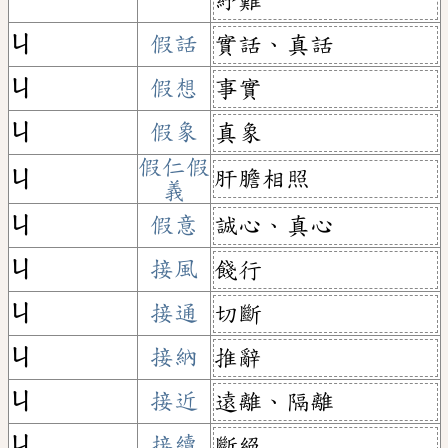
紓難
ㄐ
假話
實話、真話
ㄐ
假想
事實
ㄐ
假象
真象
假仁假
肝膽相照
ㄐ
義
ㄐ
假意
誠心、真心
ㄐ
接風
餞行
ㄐ
接通
切斷
ㄐ
接納
推辭
ㄐ
接近
遠離、隔離
ㄐ
接續
斷絕