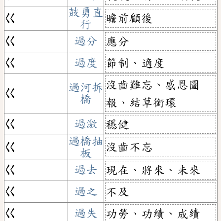
鼓勇直
瞻前顧後
ㄍ
行
ㄍ
過分
應分
ㄍ
過度
節制、適度
沒齒難忘、感恩圖
過河拆
ㄍ
橋
報、結草銜環
ㄍ
過激
穩健
過橋抽
沒齒不忘
ㄍ
板
ㄍ
過去
現在、將來、未來
ㄍ
過之
不及
ㄍ
過失
功勞、功績、成績