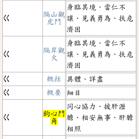
身臨其境、當仁不
隔山觀
ㄍ
讓、見義勇為、扶危
虎鬥
濟困
身臨其境、當仁不
隔岸觀
ㄍ
讓、見義勇為、扶危
火
濟困
ㄍ
概括
具體、詳盡
ㄍ
概要
細目
同心協力、披肝瀝
鉤心鬥
ㄍ
膽、相安無事、肝膽
角
相照