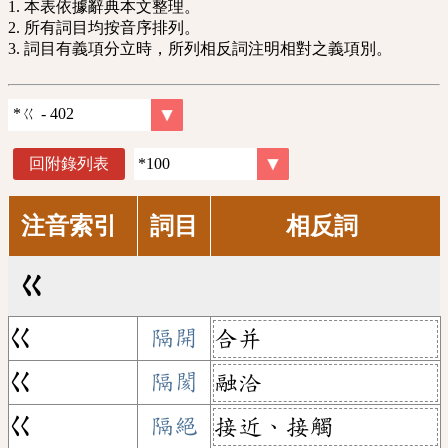
1. 本表依據辭典本文整理。
2. 所有詞目均按音序排列。
3. 詞目有義項分立時，所列相反詞注明相對之義項別。
回附錄列表
注音索引
詞目
相反詞
ㄍ
ㄍ
隔開
合并
ㄍ
隔閡
融洽
ㄍ
隔絕
接近、接觸