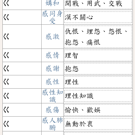
ㄍ
媾和
開戰、用武、交戰
感同身
漠不關心
ㄍ
受
仇恨、埋怨、怨恨、
ㄍ
感激
抱怨、痛恨
ㄍ
感情
理智
ㄍ
感謝
抱怨
ㄍ
感性
理性
感性知
理性知識
ㄍ
識
ㄍ
感傷
愉快、歡娛
感人肺
無動於衷
ㄍ
腑