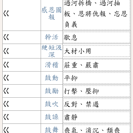
過河拆橋、過河抽
感恩圖
ㄍ
板、恩將仇報、忘恩
報
負義
ㄍ
幹活
歇息
綆短汲
大材小用
ㄍ
深
ㄍ
滑稽
莊重、嚴肅
ㄍ
鼓動
平抑
ㄍ
鼓勵
打擊、壓抑
ㄍ
鼓吹
反對、禁遏
ㄍ
鼓譟
肅靜
ㄍ
鼓舞
喪氣、消沉、頹喪