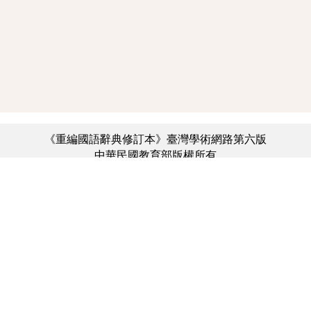
《重編國語辭典修訂本》臺灣學術網路第六版
中華民國教育部版權所有
:::
個資法及隱私聲明
|
辭典公眾授權網
|
意見交流
|
網網相連
三峽總院區地址：新北市三峽區三樹路2號、
︿
臺北院區地址：臺北市大安區和平東路一段179號、
臺中院區地址：臺中市豐原區師範街67號
電話總機：(02)7740-7890、
傳真：(02)7740-7064、
TANet VoIP：9009-7890
線上人數: 3350