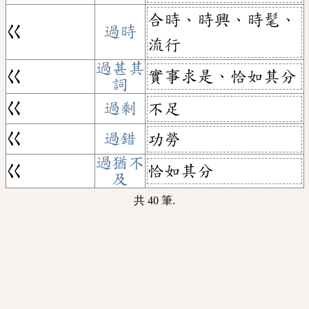
合時、時興、時髦、
ㄍ
過時
流行
過甚其
實事求是、恰如其分
ㄍ
詞
ㄍ
過剩
不足
ㄍ
過錯
功勞
過猶不
恰如其分
ㄍ
及
共 40 筆.