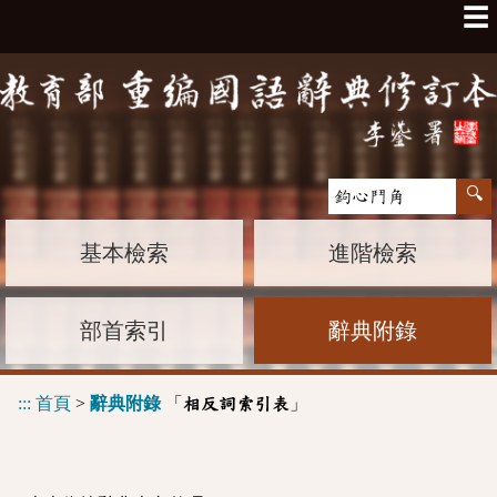
☰
基本檢索
進階檢索
部首索引
辭典附錄
:::
首頁
>
辭典附錄
「
」
相反詞索引表