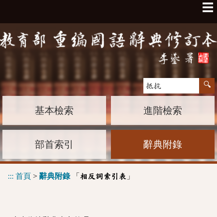
☰
基本檢索
進階檢索
部首索引
辭典附錄
:::
首頁
>
辭典附錄
「
」
相反詞索引表