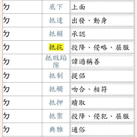
ㄉ
底下
上面
ㄉ
抵達
出發、動身
ㄉ
抵賴
承認
ㄉ
抵抗
投降、侵略、屈服
抵瑕蹈
諱過稱善
ㄉ
隙
ㄉ
抵制
提倡
ㄉ
抵觸
吻合、相符
ㄉ
抵押
贖取
ㄉ
抵禦
投降、侵犯、屈服
ㄉ
典雅
通俗