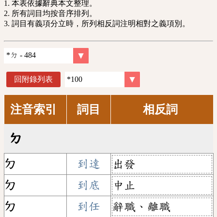
1. 本表依據辭典本文整理。
2. 所有詞目均按音序排列。
3. 詞目有義項分立時，所列相反詞注明相對之義項別。
回附錄列表
注音索引
詞目
相反詞
ㄉ
ㄉ
到達
出發
ㄉ
到底
中止
ㄉ
到任
辭職、離職