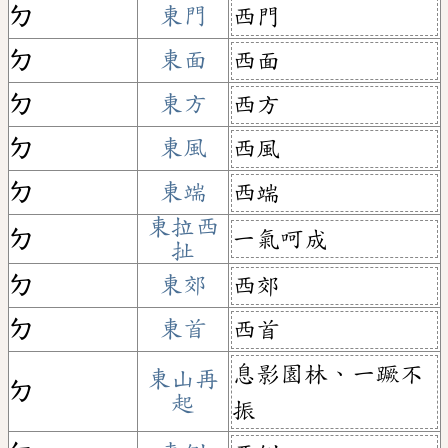
ㄉ
東門
西門
ㄉ
東面
西面
ㄉ
東方
西方
ㄉ
東風
西風
ㄉ
東端
西端
東拉西
一氣呵成
ㄉ
扯
ㄉ
東郊
西郊
ㄉ
東首
西首
息影園林、一蹶不
東山再
ㄉ
起
振