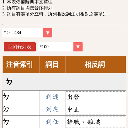
1. 本表依據辭典本文整理。
2. 所有詞目均按音序排列。
3. 詞目有義項分立時，所列相反詞注明相對之義項別。
回附錄列表
注音索引
詞目
相反詞
ㄉ
ㄉ
到達
出發
ㄉ
到底
中止
ㄉ
到任
辭職、離職