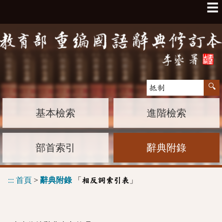
☰
基本檢索
進階檢索
部首索引
辭典附錄
:::
首頁
>
辭典附錄
「
」
相反詞索引表