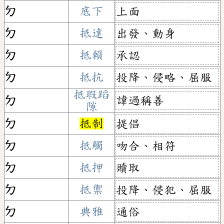
ㄉ
底下
上面
ㄉ
抵達
出發、動身
ㄉ
抵賴
承認
ㄉ
抵抗
投降、侵略、屈服
抵瑕蹈
諱過稱善
ㄉ
隙
ㄉ
抵制
提倡
ㄉ
抵觸
吻合、相符
ㄉ
抵押
贖取
ㄉ
抵禦
投降、侵犯、屈服
ㄉ
典雅
通俗