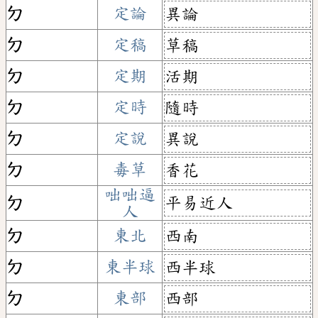
ㄉ
定論
異論
ㄉ
定稿
草稿
ㄉ
定期
活期
ㄉ
定時
隨時
ㄉ
定說
異說
ㄉ
毒草
香花
咄咄逼
平易近人
ㄉ
人
ㄉ
東北
西南
ㄉ
東半球
西半球
ㄉ
東部
西部