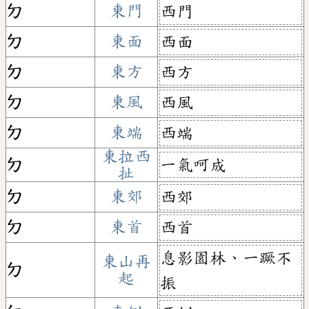
ㄉ
東門
西門
ㄉ
東面
西面
ㄉ
東方
西方
ㄉ
東風
西風
ㄉ
東端
西端
東拉西
一氣呵成
ㄉ
扯
ㄉ
東郊
西郊
ㄉ
東首
西首
息影園林、一蹶不
東山再
ㄉ
起
振