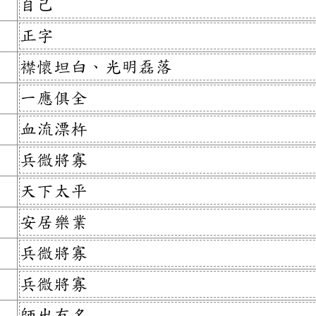
自己
正字
襟懷坦白、光明磊落
一應俱全
血流漂杵
兵微將寡
天下太平
安居樂業
兵微將寡
兵微將寡
師出有名