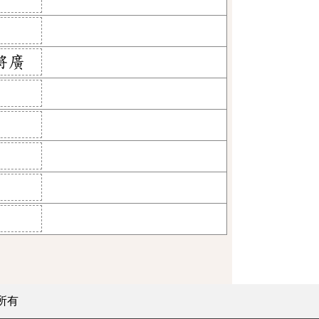
將廣
所有