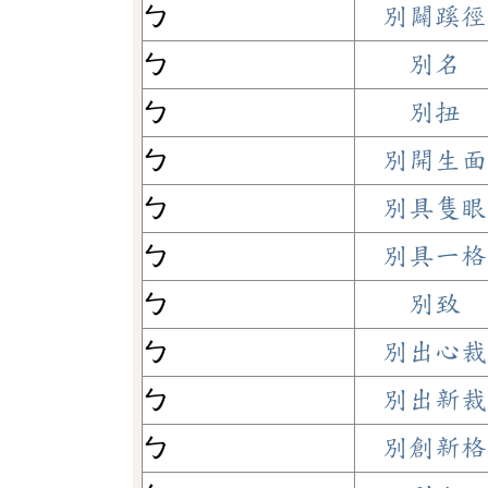
ㄅ
別闢蹊徑
ㄅ
別名
ㄅ
別扭
ㄅ
別開生面
ㄅ
別具隻眼
ㄅ
別具一格
ㄅ
別致
ㄅ
別出心裁
ㄅ
別出新裁
ㄅ
別創新格