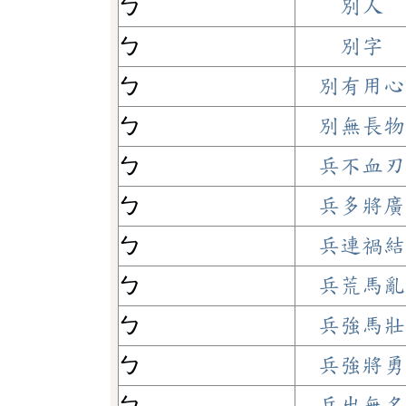
ㄅ
別人
ㄅ
別字
ㄅ
別有用心
ㄅ
別無長物
ㄅ
兵不血刃
ㄅ
兵多將廣
ㄅ
兵連禍結
ㄅ
兵荒馬亂
ㄅ
兵強馬壯
ㄅ
兵強將勇
ㄅ
兵出無名