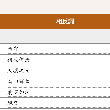
相反詞
棄守
相煎何急
天壤之別
南回歸線
囊空如洗
絕交