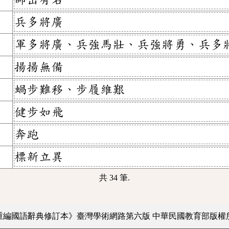
兵多將廣
軍多將廣、兵強馬壯、兵強將勇、兵多
揚揚無備
蝸步難移、步履維艱
健步如飛
奔跑
標新立異
共 34 筆.
重編國語辭典修訂本》臺灣學術網路第六版
中華民國教育部版權