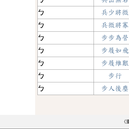
ㄅ
兵少將微
ㄅ
兵微將寡
ㄅ
步步為營
ㄅ
步履如飛
ㄅ
步履維艱
ㄅ
步行
ㄅ
步人後塵
《