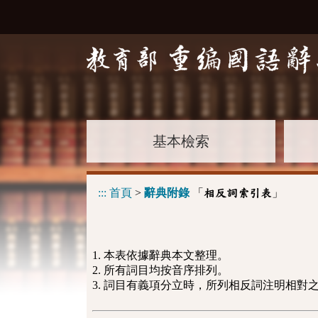
基本檢索
:::
首頁
>
辭典附錄
「
」
相反詞索引表
1. 本表依據辭典本文整理。
2. 所有詞目均按音序排列。
3. 詞目有義項分立時，所列相反詞注明相對