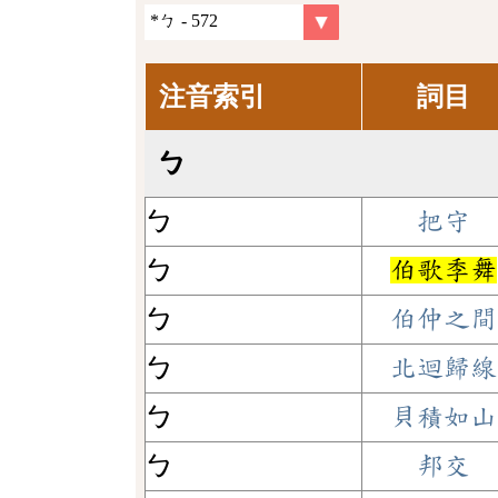
注音索引
詞目
ㄅ
ㄅ
把守
ㄅ
伯歌季舞
ㄅ
伯仲之間
ㄅ
北迴歸線
ㄅ
貝積如山
ㄅ
邦交