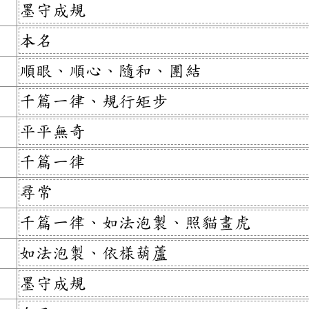
墨守成規
本名
順眼、順心、隨和、團結
千篇一律、規行矩步
平平無奇
千篇一律
尋常
千篇一律、如法泡製、照貓畫虎
如法泡製、依樣葫蘆
墨守成規