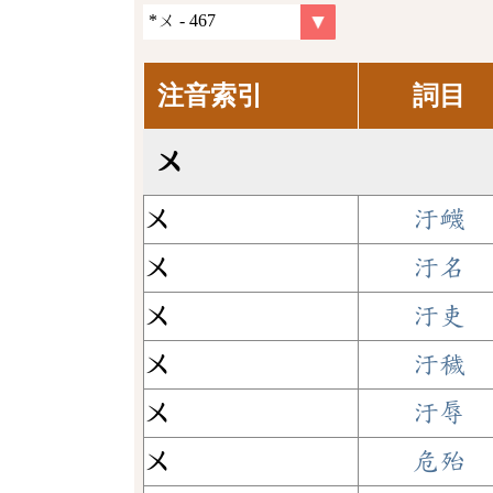
注音索引
詞目
ㄨ
ㄨ
汙衊
ㄨ
汙名
ㄨ
汙吏
ㄨ
汙穢
ㄨ
汙辱
ㄨ
危殆