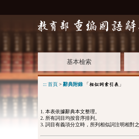
基本檢索
:::
首頁
>
辭典附錄
「
」
相似詞索引表
1. 本表依據辭典本文整理。
2. 所有詞目均按音序排列。
3. 詞目有義項分立時，所列相似詞注明相對