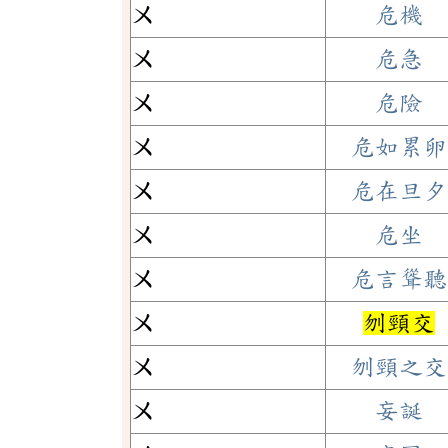
ㄨ
危機
ㄨ
危急
ㄨ
危險
ㄨ
危如累卵
ㄨ
危在旦夕
ㄨ
危坐
ㄨ
危言聳聽
ㄨ
刎頸交
ㄨ
刎頸之交
ㄨ
妄誕