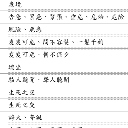
危境
告急、緊急、緊張、垂危、危殆、危險
風險、危急
岌岌可危、間不容髮、一髮千鈞
岌岌可危、朝不保夕
端坐
駭人聽聞、聳人聽聞
生死之交
生死之交
誇大、夸誕