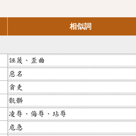
相似詞
誣蔑、歪曲
惡名
貪吏
骯髒
凌辱、侮辱、玷辱
危急