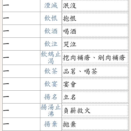
ㄧ
湮滅
泯沒
ㄧ
飲恨
抱恨
ㄧ
飲酒
喝酒
ㄧ
飲泣
哭泣
飲鴆止
挖肉補瘡、剜肉補瘡
ㄧ
渴
ㄧ
飲茶
品茗、喝茶
ㄧ
飲宴
宴會
ㄧ
揚名
立名
揚湯止
負薪救火
ㄧ
沸
ㄧ
揚棄
拋棄