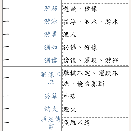
ㄧ
游移
遲疑、猶豫
ㄧ
游泳
拍浮、泅水、游水
ㄧ
游勇
浪人
ㄧ
猶如
彷彿、好像
ㄧ
猶豫
徬徨、遲疑、游移
舉棋不定、遲疑不
猶豫不
ㄧ
決
決、優柔寡斷
ㄧ
菸草
香菸
ㄧ
焰火
煙火
雁足傳
魚雁不絕
ㄧ
書