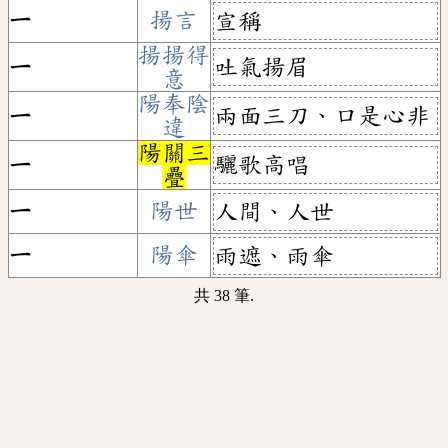
ㄧ
揚言
宣稱
揚揚得
吐氣揚眉
ㄧ
意
陽奉陰
兩面三刀、口是心非
ㄧ
違
陽關三
驪歌高唱
ㄧ
疊
ㄧ
陽世
人間、人世
ㄧ
陽傘
雨遮、雨傘
共 38 筆.