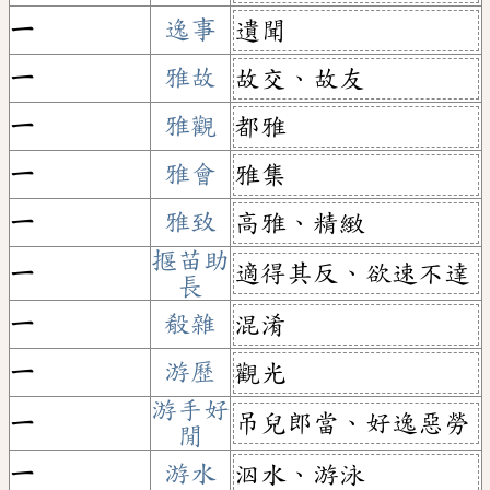
ㄧ
逸事
遺聞
ㄧ
雅故
故交、故友
ㄧ
雅觀
都雅
ㄧ
雅會
雅集
ㄧ
雅致
高雅、精緻
揠苗助
適得其反、欲速不達
ㄧ
長
ㄧ
殽雜
混淆
ㄧ
游歷
觀光
游手好
吊兒郎當、好逸惡勞
ㄧ
閒
ㄧ
游水
泅水、游泳