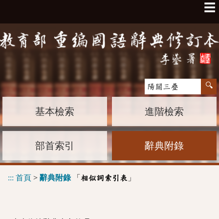
☰
基本檢索
進階檢索
部首索引
辭典附錄
:::
首頁
>
辭典附錄
「
」
相似詞索引表