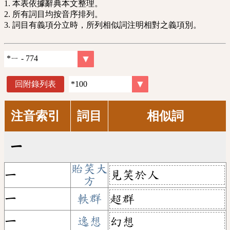
1. 本表依據辭典本文整理。
2. 所有詞目均按音序排列。
3. 詞目有義項分立時，所列相似詞注明相對之義項別。
回附錄列表
注音索引
詞目
相似詞
ㄧ
貽笑大
見笑於人
ㄧ
方
ㄧ
軼群
超群
ㄧ
逸想
幻想