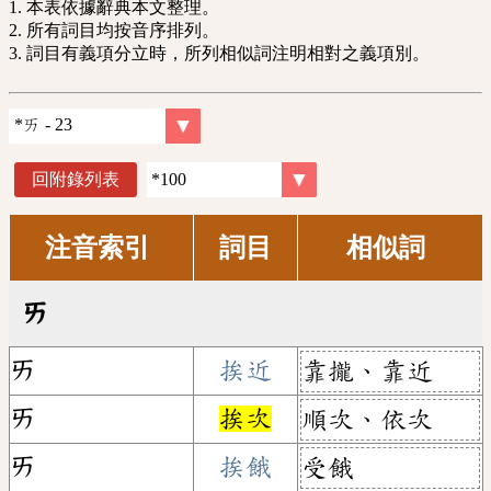
1. 本表依據辭典本文整理。
2. 所有詞目均按音序排列。
3. 詞目有義項分立時，所列相似詞注明相對之義項別。
回附錄列表
注音索引
詞目
相似詞
ㄞ
ㄞ
挨近
靠攏、靠近
ㄞ
挨次
順次、依次
ㄞ
挨餓
受餓