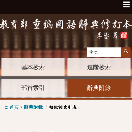
☰
基本檢索
進階檢索
部首索引
辭典附錄
:::
首頁
>
辭典附錄
「
」
相似詞索引表