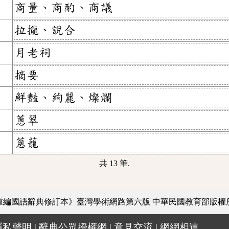
商量、商酌、商議
拉攏、說合
月老祠
摘要
鮮豔、絢麗、燦爛
蔥翠
蔥蘢
共 13 筆.
重編國語辭典修訂本》臺灣學術網路第六版
中華民國教育部版權
隱私聲明
|
辭典公眾授權網
|
意見交流
|
網網相連