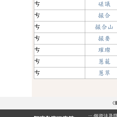
ㄘ
磋議
ㄘ
撮合
ㄘ
撮合山
ㄘ
撮要
ㄘ
璀璨
ㄘ
蔥蘢
ㄘ
蔥翠
《
:::
個資法及