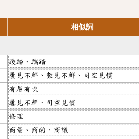
相似詞
踐踏、踹踏
屢見不鮮、數見不鮮、司空見慣
有層有次
屢見不鮮、司空見慣
條理
商量、商酌、商議