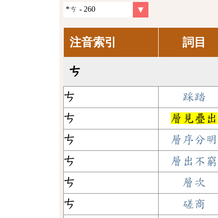
注音索引
詞目
ㄘ
ㄘ
踩踏
ㄘ
層見疊出
ㄘ
層序分明
ㄘ
層出不窮
ㄘ
層次
ㄘ
磋商