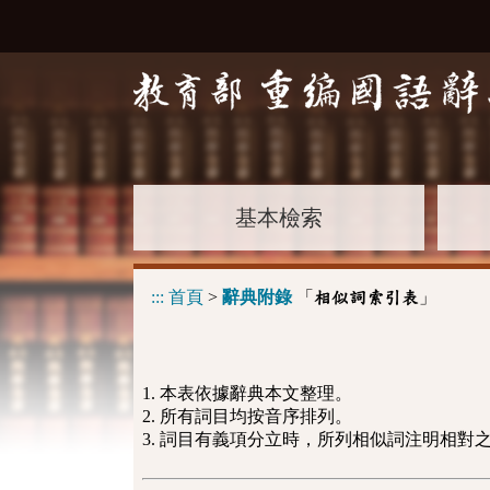
基本檢索
:::
首頁
>
辭典附錄
「
」
相似詞索引表
1. 本表依據辭典本文整理。
2. 所有詞目均按音序排列。
3. 詞目有義項分立時，所列相似詞注明相對