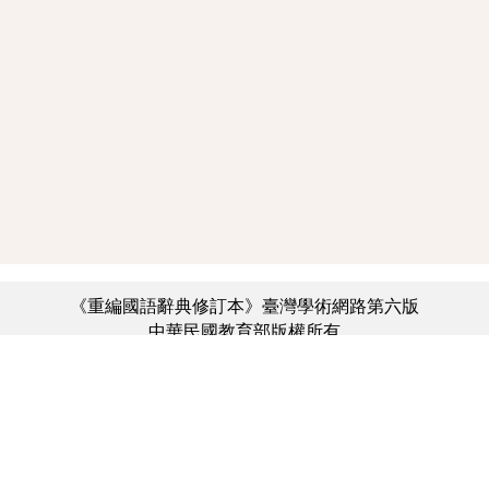
《重編國語辭典修訂本》臺灣學術網路第六版
中華民國教育部版權所有
:::
個資法及隱私聲明
|
辭典公眾授權網
|
意見交流
|
網網相連