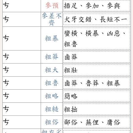
ㄘ
參預
插足、參加、參與
參差不
犬牙交錯、長短不一
ㄘ
齊
蠻橫、橫暴、凶惡、
ㄘ
粗暴
粗魯
ㄘ
粗莽
鹵莽
ㄘ
粗大
粗壯
ㄘ
粗魯
鹵莽、魯莽、粗暴
ㄘ
粗略
簡略
ㄘ
粗糙
粗拙
ㄘ
粗俗
鄙俗、蕪俚、庸俗
粗衣劣