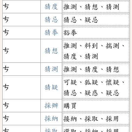
ㄘ
猜度
推測、猜想、猜測
ㄘ
猜忌
猜忌、疑忌
ㄘ
猜拳
豁拳
推測、料到、揣測、
ㄘ
猜想
猜度、猜測
ㄘ
猜測
推測、猜度、猜想
可疑、狐疑、懷疑、
ㄘ
猜疑
猜忌、疑惑、疑忌
ㄘ
採辦
購買
ㄘ
採納
接納、採取、採用
ㄘ
採取
選取、採納、採用