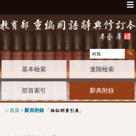
☰
基本檢索
進階檢索
部首索引
辭典附錄
:::
首頁
>
辭典附錄
「
」
相似詞索引表