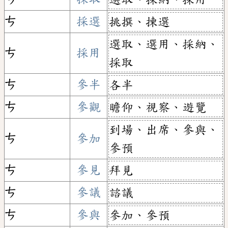
ㄘ
採選
挑撰、揀選
選取、選用、採納、
ㄘ
採用
採取
ㄘ
參半
各半
ㄘ
參觀
瞻仰、視察、遊覽
到場、出席、參與、
ㄘ
參加
參預
ㄘ
參見
拜見
ㄘ
參議
諮議
ㄘ
參與
參加、參預