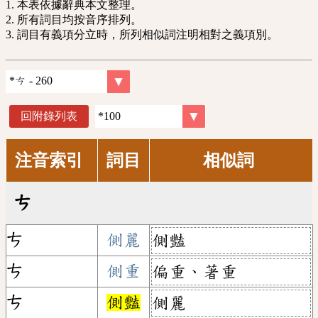
1. 本表依據辭典本文整理。
2. 所有詞目均按音序排列。
3. 詞目有義項分立時，所列相似詞注明相對之義項別。
回附錄列表
注音索引
詞目
相似詞
ㄘ
ㄘ
側麗
側豔
ㄘ
側重
偏重、著重
ㄘ
側豔
側麗