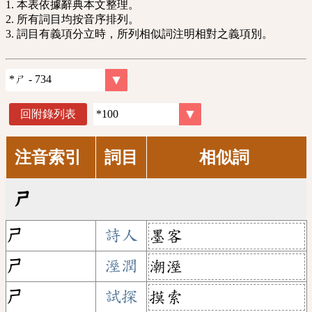
1. 本表依據辭典本文整理。
2. 所有詞目均按音序排列。
3. 詞目有義項分立時，所列相似詞注明相對之義項別。
回附錄列表
注音索引
詞目
相似詞
ㄕ
ㄕ
詩人
墨客
ㄕ
溼潤
潮溼
ㄕ
試探
摸索