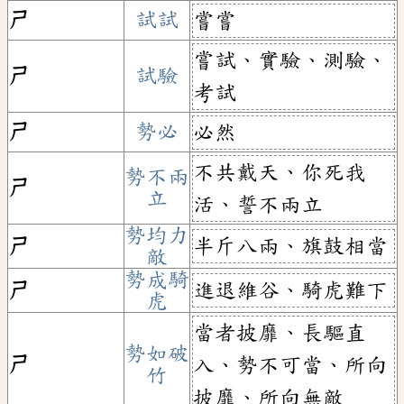
ㄕ
試試
嘗嘗
嘗試、實驗、測驗、
ㄕ
試驗
考試
ㄕ
勢必
必然
不共戴天、你死我
勢不兩
ㄕ
立
活、誓不兩立
勢均力
半斤八兩、旗鼓相當
ㄕ
敵
勢成騎
進退維谷、騎虎難下
ㄕ
虎
當者披靡、長驅直
勢如破
ㄕ
入、勢不可當、所向
竹
披靡、所向無敵