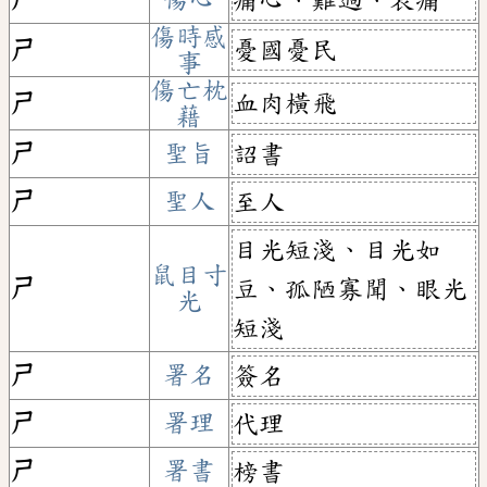
傷時感
憂國憂民
ㄕ
事
傷亡枕
血肉橫飛
ㄕ
藉
ㄕ
聖旨
詔書
ㄕ
聖人
至人
目光短淺、目光如
鼠目寸
ㄕ
豆、孤陋寡聞、眼光
光
短淺
ㄕ
署名
簽名
ㄕ
署理
代理
ㄕ
署書
榜書