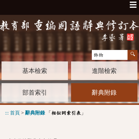
☰
基本檢索
進階檢索
部首索引
辭典附錄
:::
首頁
>
辭典附錄
「
」
相似詞索引表