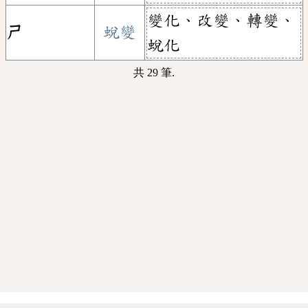
變化、改變、轉變、
ㄕ
蛻變
蛻化
共 29 筆.