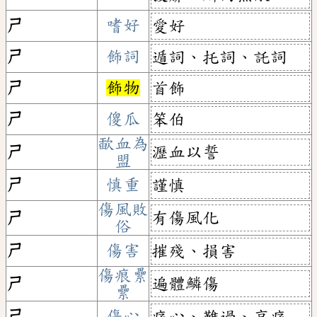
ㄕ
嗜好
愛好
ㄕ
飾詞
遁詞、托詞、託詞
ㄕ
飾物
首飾
ㄕ
傻瓜
笨伯
歃血為
瀝血以誓
ㄕ
盟
ㄕ
慎重
謹慎
傷風敗
有傷風化
ㄕ
俗
ㄕ
傷害
摧殘、損害
傷痕纍
遍體鱗傷
ㄕ
纍
ㄕ
傷心
痛心、難過、哀痛