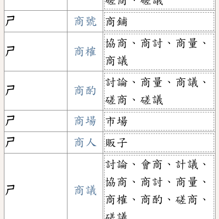
ㄕ
商號
商鋪
協商、商討、商量、
ㄕ
商榷
商議
討論、商量、商議、
ㄕ
商酌
磋商、磋議
ㄕ
商場
市場
ㄕ
商人
販子
討論、會商、計議、
協商、商討、商量、
ㄕ
商議
商榷、商酌、磋商、
磋議