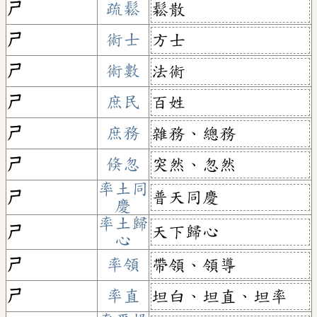
ㄕ
疏鬆
鬆散
ㄕ
術士
方士
ㄕ
術數
法術
ㄕ
庶民
百姓
ㄕ
庶務
雜務、總務
ㄕ
倏忽
突然、忽然
率土同
普天同慶
ㄕ
慶
率土歸
天下歸心
ㄕ
心
ㄕ
率領
帶領、領導
ㄕ
率直
坦白、坦直、坦率