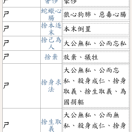
ㄕ
奢侈
豪侈
蛇蠍心
狼心狗肺、惡毒心腸
ㄕ
腸
捨本逐
本末倒置
ㄕ
末
捨己為
大公無私、公而忘私
ㄕ
人
ㄕ
捨棄
放棄、犧牲
大公無私、公而忘
私、殺身成仁、捨身
捨身求
ㄕ
法
取義、捨生取義、為
國捐軀
大公無私、公而無
捨生取
ㄕ
私、殺身成仁、捨身
義