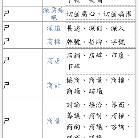
深惡痛
切齒腐心、切齒痛恨
ㄕ
絕
ㄕ
深遠
長遠、深刻、深入
ㄕ
商標
牌號、招牌、字號
店鋪、店肆、市廛、
ㄕ
商店
市肆
協商、商量、商榷、
ㄕ
商討
商議、諮議
討論、接洽、籌商、
籌議、商討、商榷、
ㄕ
商量
商酌、商議、咨詢、
磋商、磋議