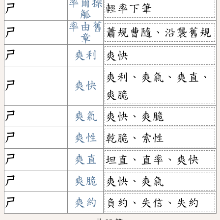
率爾操
輕率下筆
ㄕ
觚
率由舊
蕭規曹隨、沿襲舊規
ㄕ
章
ㄕ
爽利
爽快
爽利、爽氣、爽直、
ㄕ
爽快
爽脆
ㄕ
爽氣
爽快、爽脆
ㄕ
爽性
乾脆、索性
ㄕ
爽直
坦直、直率、爽快
ㄕ
爽脆
爽快、爽氣
ㄕ
爽約
負約、失信、失約