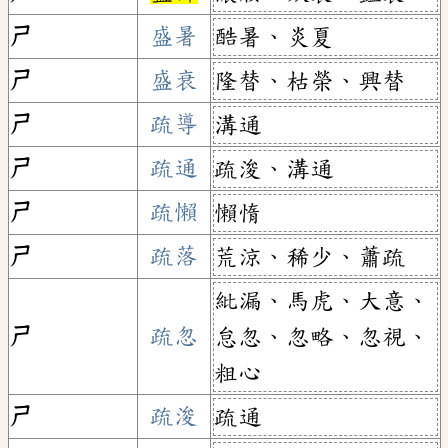
ㄕ
盛暑
酷暑、炎夏
ㄕ
盛衰
隆替、枯榮、興替
ㄕ
疏導
溝通
ㄕ
疏通
疏浚、溝通
ㄕ
疏懶
懶惰
ㄕ
疏落
荒涼、稀少、蕭疏
紕漏、馬虎、大意、
ㄕ
疏忽
怠忽、忽略、忽視、
粗心
ㄕ
疏浚
疏通