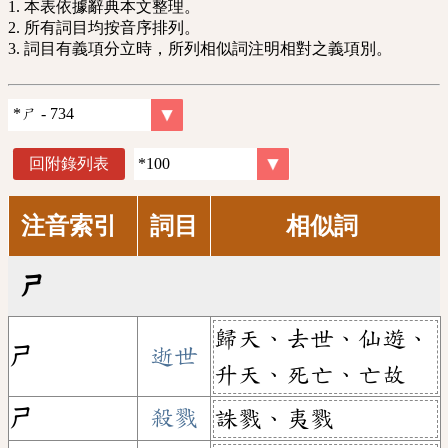
1. 本表依據辭典本文整理。
2. 所有詞目均按音序排列。
3. 詞目有義項分立時，所列相似詞注明相對之義項別。
回附錄列表
注音索引
詞目
相似詞
ㄕ
歸天、去世、仙遊、
ㄕ
逝世
升天、死亡、亡故
ㄕ
殺戮
誅戮、夷戮