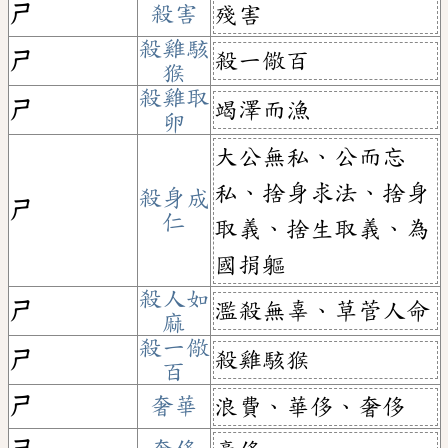
ㄕ
殺害
殘害
殺雞駭
殺一儆百
ㄕ
猴
殺雞取
竭澤而漁
ㄕ
卵
大公無私、公而忘
私、捨身求法、捨身
殺身成
ㄕ
仁
取義、捨生取義、為
國捐軀
殺人如
濫殺無辜、草菅人命
ㄕ
麻
殺一儆
殺雞駭猴
ㄕ
百
ㄕ
奢華
浪費、華侈、奢侈