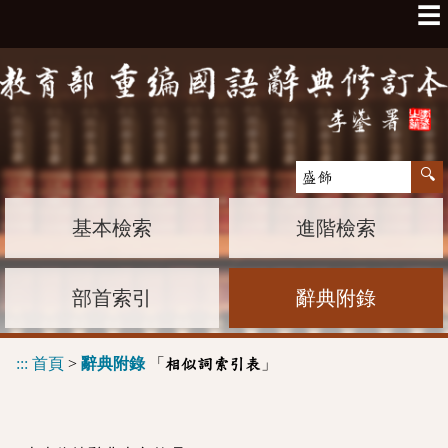
☰
基本檢索
進階檢索
部首索引
辭典附錄
:::
首頁
>
辭典附錄
「
」
相似詞索引表