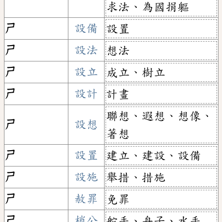
求法、為國捐軀
ㄕ
設備
設置
ㄕ
設法
想法
ㄕ
設立
成立、樹立
ㄕ
設計
計畫
聯想、遐想、想像、
ㄕ
設想
著想
ㄕ
設置
建立、建設、設備
ㄕ
設施
舉措、措施
ㄕ
赦罪
免罪
ㄕ
梢公
舵手、舟子、水手