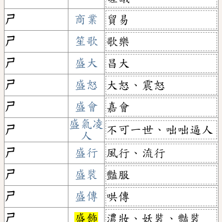
ㄕ
商業
貿易
ㄕ
笙歌
歌樂
ㄕ
盛大
昌大
ㄕ
盛怒
大怒、震怒
ㄕ
盛會
嘉會
盛氣凌
不可一世、咄咄逼人
ㄕ
人
ㄕ
盛行
風行、流行
ㄕ
盛裝
豔服
ㄕ
盛傳
哄傳
ㄕ
盛飾
濃妝、妖裝、豔裝