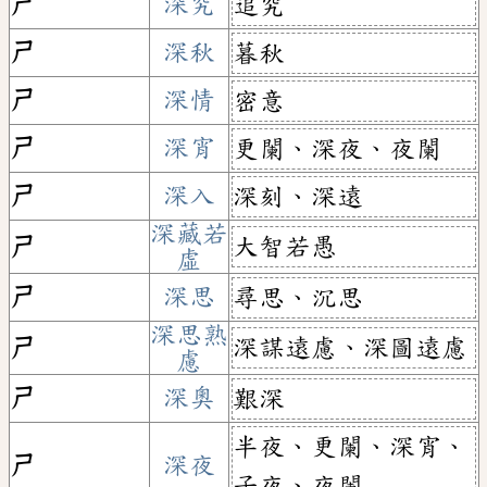
ㄕ
深究
追究
ㄕ
深秋
暮秋
ㄕ
深情
密意
ㄕ
深宵
更闌、深夜、夜闌
ㄕ
深入
深刻、深遠
深藏若
大智若愚
ㄕ
虛
ㄕ
深思
尋思、沉思
深思熟
深謀遠慮、深圖遠慮
ㄕ
慮
ㄕ
深奧
艱深
半夜、更闌、深宵、
ㄕ
深夜
子夜、夜闌