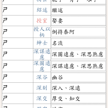
ㄕ
紹述
繼述
ㄕ
授室
娶妻
授人以
倒持泰阿
ㄕ
柄
ㄕ
紳士
名流
深謀遠
深圖遠慮、深思熟慮
ㄕ
慮
深圖遠
深謀遠慮、深思熟慮
ㄕ
慮
ㄕ
深谷
幽谷
ㄕ
深刻
深入、深遠
ㄕ
深交
厚交、知交