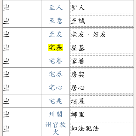
ㄓ
至人
聖人
ㄓ
至意
至誠
ㄓ
至友
老友、好友
ㄓ
宅基
屋基
ㄓ
宅眷
家眷
ㄓ
宅券
房契
ㄓ
宅心
居心
ㄓ
宅兆
墳墓
ㄓ
州閭
鄉里
州官放
知法犯法
ㄓ
火