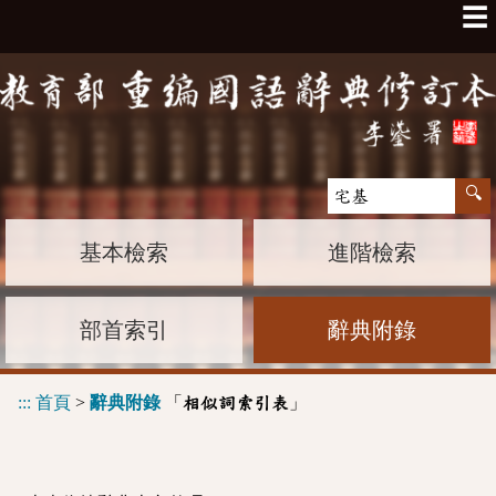
☰
基本檢索
進階檢索
部首索引
辭典附錄
:::
首頁
>
辭典附錄
「
」
相似詞索引表