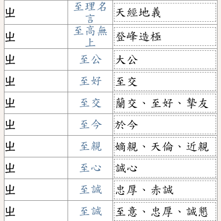
至理名
天經地義
ㄓ
言
至高無
登峰造極
ㄓ
上
ㄓ
至公
大公
ㄓ
至好
至交
ㄓ
至交
蘭交、至好、摯友
ㄓ
至今
於今
ㄓ
至親
嫡親、天倫、近親
ㄓ
至心
誠心
ㄓ
至誠
忠厚、赤誠
ㄓ
至誠
至意、忠厚、誠懇