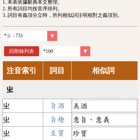
1. 本表依據辭典本文整理。
2. 所有詞目均按音序排列。
3. 詞目有義項分立時，所列相似詞注明相對之義項別。
回附錄列表
注音索引
詞目
相似詞
ㄓ
ㄓ
旨酒
美酒
ㄓ
旨趣
意旨、意義
ㄓ
至寶
珍寶