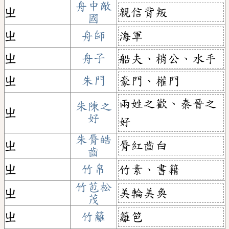
舟中敵
親信背叛
ㄓ
國
ㄓ
舟師
海軍
ㄓ
舟子
船夫、梢公、水手
ㄓ
朱門
豪門、權門
兩姓之歡、秦晉之
朱陳之
ㄓ
好
好
朱脣皓
脣紅齒白
ㄓ
齒
ㄓ
竹帛
竹素、書籍
竹苞松
美輪美奐
ㄓ
茂
ㄓ
竹籬
籬笆