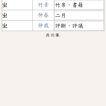
ㄓ
竹素
竹帛、書籍
ㄓ
仲春
二月
ㄓ
仲裁
評斷、評議
共 35 筆.