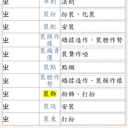
ㄓ
準則
法則
ㄓ
裝扮
扮裝、化裝
ㄓ
裝配
安裝
裝模作
矯揉造作、裝腔作勢
ㄓ
樣
裝瘋賣
裝聾作啞
ㄓ
傻
ㄓ
裝點
點綴
裝腔作
矯揉造作、裝模作樣
ㄓ
勢
ㄓ
裝飾
粉飾、打扮
ㄓ
裝設
安裝
ㄓ
裝束
打扮