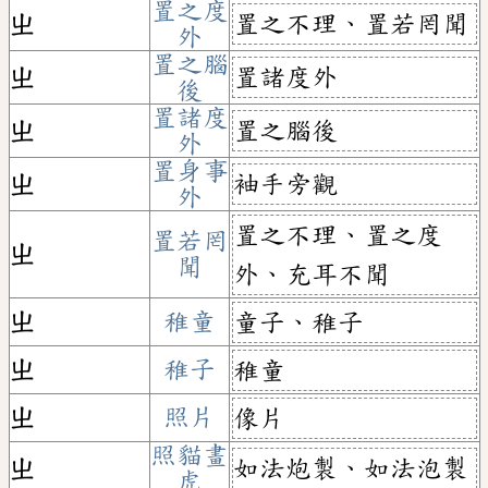
置之度
置之不理、置若罔聞
ㄓ
外
置之腦
置諸度外
ㄓ
後
置諸度
置之腦後
ㄓ
外
置身事
袖手旁觀
ㄓ
外
置之不理、置之度
置若罔
ㄓ
聞
外、充耳不聞
ㄓ
稚童
童子、稚子
ㄓ
稚子
稚童
ㄓ
照片
像片
照貓畫
如法炮製、如法泡製
ㄓ
虎