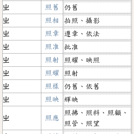
ㄓ
照舊
仍舊
ㄓ
照相
拍照、攝影
ㄓ
照章
遵章、依法
ㄓ
照准
批准
ㄓ
照射
照耀、映照
ㄓ
照耀
照射
ㄓ
照樣
仍舊、依舊
ㄓ
照映
輝映
照拂、照料、照顧、
ㄓ
照應
照管、照望