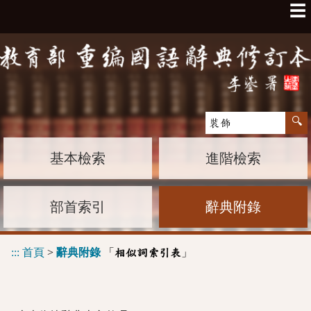
☰
基本檢索
進階檢索
部首索引
辭典附錄
:::
首頁
>
辭典附錄
「
」
相似詞索引表