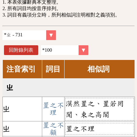
1. 本表依據辭典本文整理。
2. 所有詞目均按音序排列。
3. 詞目有義項分立時，所列相似詞注明相對之義項別。
回附錄列表
注音索引
詞目
相似詞
ㄓ
漠然置之、置若罔
置之不
ㄓ
理
聞、束之高閣
置之不
置之不理
ㄓ
顧