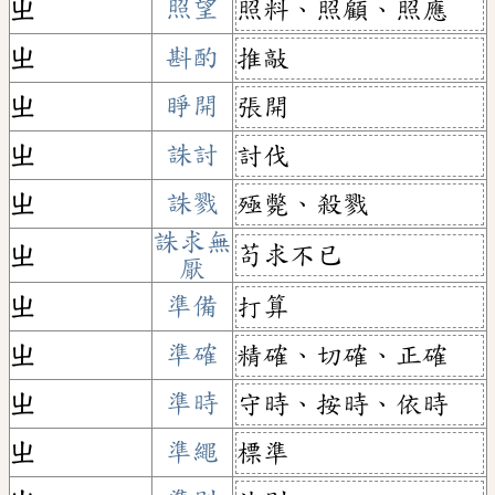
ㄓ
照望
照料、照顧、照應
ㄓ
斟酌
推敲
ㄓ
睜開
張開
ㄓ
誅討
討伐
ㄓ
誅戮
殛斃、殺戮
誅求無
苟求不已
ㄓ
厭
ㄓ
準備
打算
ㄓ
準確
精確、切確、正確
ㄓ
準時
守時、按時、依時
ㄓ
準繩
標準