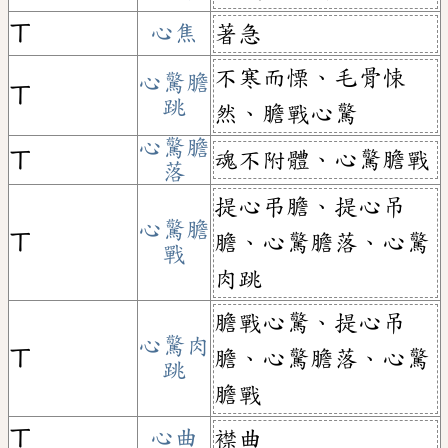
ㄒ
心焦
著急
不寒而慄、毛骨悚
心驚膽
ㄒ
跳
然、膽戰心驚
心驚膽
魂不附體、心驚膽戰
ㄒ
落
提心弔膽、提心吊
心驚膽
ㄒ
膽、心驚膽落、心驚
戰
肉跳
膽戰心驚、提心吊
心驚肉
ㄒ
膽、心驚膽落、心驚
跳
膽戰
ㄒ
心曲
襟曲