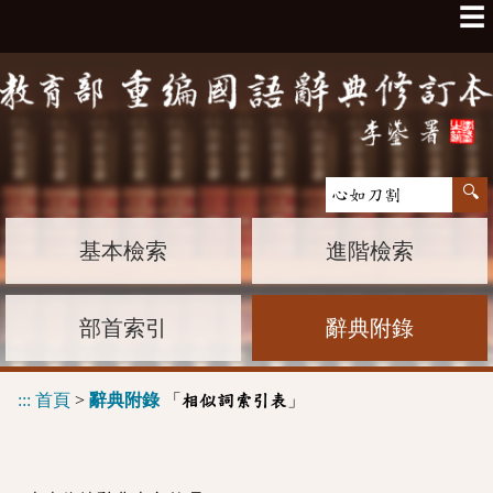
☰
基本檢索
進階檢索
部首索引
辭典附錄
:::
首頁
>
辭典附錄
「
」
相似詞索引表