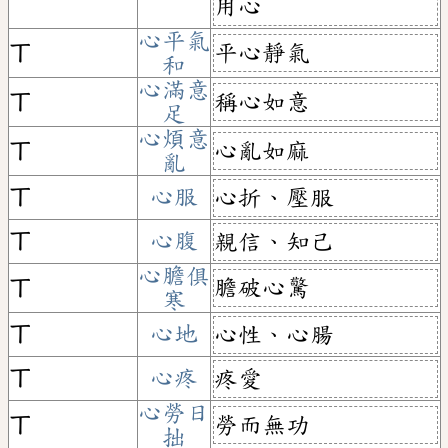
用心
心平氣
平心靜氣
ㄒ
和
心滿意
稱心如意
ㄒ
足
心煩意
心亂如麻
ㄒ
亂
ㄒ
心服
心折、壓服
ㄒ
心腹
親信、知己
心膽俱
膽破心驚
ㄒ
寒
ㄒ
心地
心性、心腸
ㄒ
心疼
疼愛
心勞日
勞而無功
ㄒ
拙