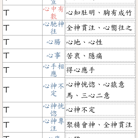
宣
心中有
心知肚明、胸有成竹
ㄒ
數
心馳神
全神貫注、心嚮往之
ㄒ
往
ㄒ
心腸
心地、心性
ㄒ
心事
苦衷、隱痛
心手相
得心應手
ㄒ
應
心神恍惚、心猿意
心神不
ㄒ
定
馬、三心二意
心神恍
心神不定
ㄒ
惚
心神專
聚精會神、全神貫注
ㄒ
注