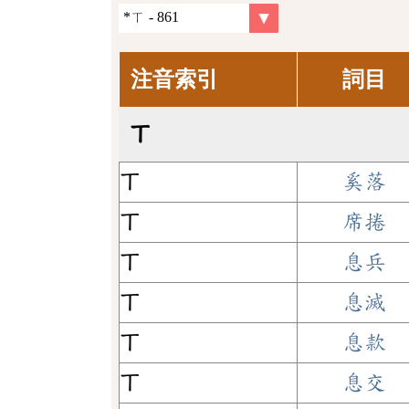
注音索引
詞目
ㄒ
ㄒ
奚落
ㄒ
席捲
ㄒ
息兵
ㄒ
息滅
ㄒ
息款
ㄒ
息交