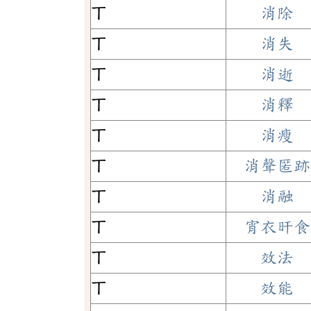
ㄒ
消除
ㄒ
消失
ㄒ
消逝
ㄒ
消釋
ㄒ
消瘦
ㄒ
消聲匿跡
ㄒ
消融
ㄒ
宵衣旰食
ㄒ
效法
ㄒ
效能