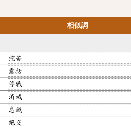
相似詞
挖苦
囊括
停戰
消滅
息錢
絕交