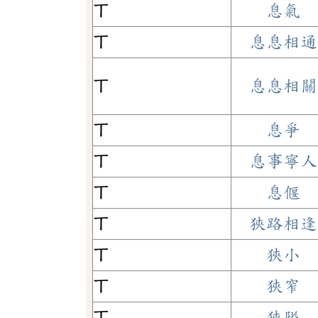
ㄒ
息氣
ㄒ
息息相通
ㄒ
息息相關
ㄒ
息爭
ㄒ
息事寧人
ㄒ
息偃
ㄒ
狹路相逢
ㄒ
狹小
ㄒ
狹窄
ㄒ
狹隘