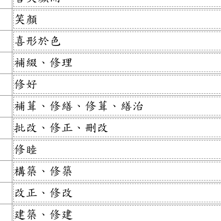
笑顏
喜形於色
補綴、修理
修好
補葺、修繕、修葺、繕治
批改、修正、刪改
修睦
構築、修築
改正、修改
建築、修建