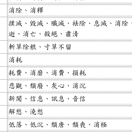
消除、消釋
撲滅、毀滅、殲滅、袪除、息滅、消除
逝、消亡、殺絕、肅清
斬草除根、寸草不留
消耗
耗費、消磨、消費、損耗
悲觀、頹廢、灰心、消沉
新聞、信息、訊息、音信
解愁、澆愁
低落、低沉、頹唐、頹喪、消極