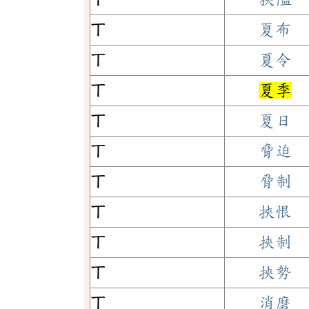
ㄒ
夏布
ㄒ
夏令
ㄒ
夏季
ㄒ
夏日
ㄒ
脅迫
ㄒ
脅制
ㄒ
挾恨
ㄒ
挾制
ㄒ
挾勢
ㄒ
消磨