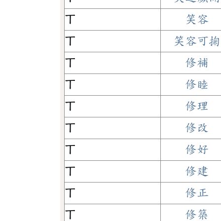
ㄒ
笑容
ㄒ
笑容可掬
ㄒ
修補
ㄒ
修睦
ㄒ
修理
ㄒ
修改
ㄒ
修好
ㄒ
修建
ㄒ
修正
ㄒ
修築