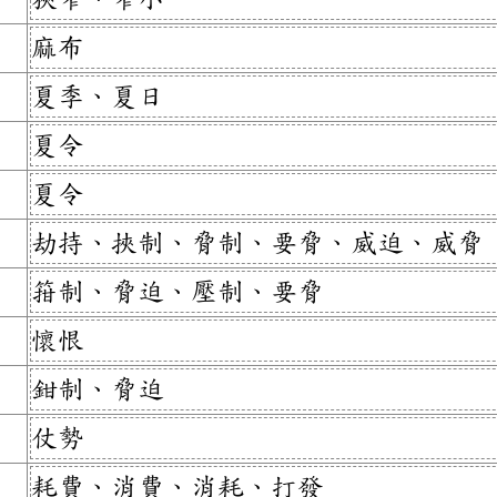
麻布
夏季、夏日
夏令
夏令
劫持、挾制、脅制、要脅、威迫、威脅
箝制、脅迫、壓制、要脅
懷恨
鉗制、脅迫
仗勢
耗費、消費、消耗、打發