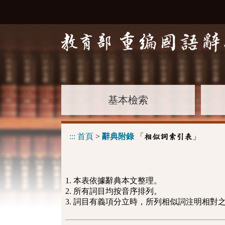
基本檢索
:::
首頁
>
辭典附錄
「
」
相似詞索引表
1. 本表依據辭典本文整理。
2. 所有詞目均按音序排列。
3. 詞目有義項分立時，所列相似詞注明相對