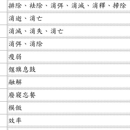
排除、袪除、消弭、消滅、消釋、掃除
消逝、消亡
消滅、消失、消亡
消弭、消除
瘦弱
偃旗息鼓
融解
廢寢忘餐
模倣
效率