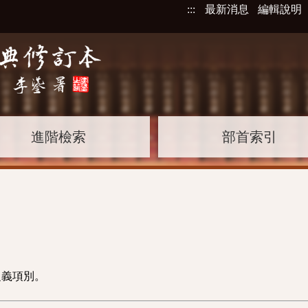
:::
最新消息
編輯說明
進階檢索
部首索引
之義項別。