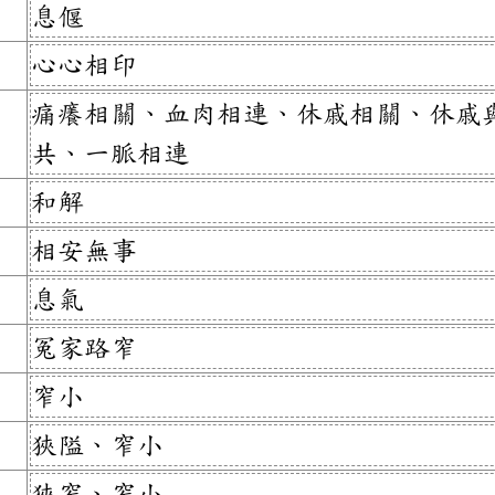
息偃
心心相印
痛癢相關、血肉相連、休戚相關、休戚
共、一脈相連
和解
相安無事
息氣
冤家路窄
窄小
狹隘、窄小
狹窄、窄小