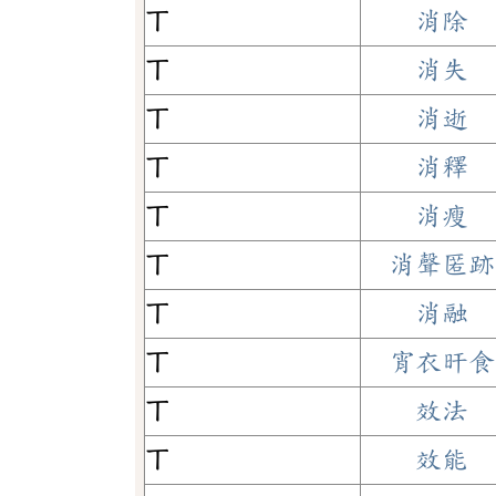
ㄒ
消除
ㄒ
消失
ㄒ
消逝
ㄒ
消釋
ㄒ
消瘦
ㄒ
消聲匿跡
ㄒ
消融
ㄒ
宵衣旰食
ㄒ
效法
ㄒ
效能