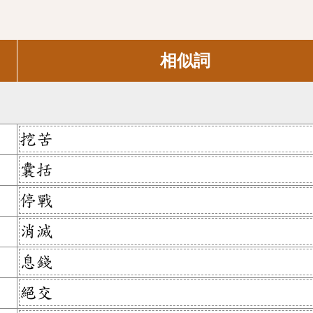
相似詞
挖苦
囊括
停戰
消滅
息錢
絕交