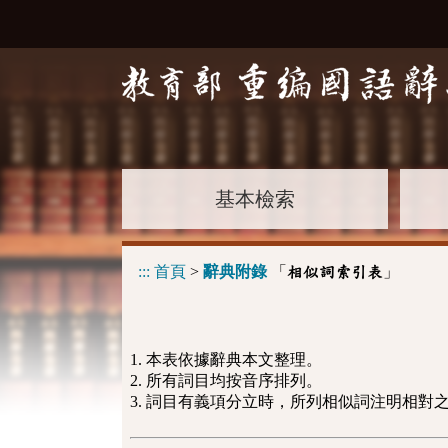
基本檢索
:::
首頁
>
辭典附錄
「
」
相似詞索引表
1. 本表依據辭典本文整理。
2. 所有詞目均按音序排列。
3. 詞目有義項分立時，所列相似詞注明相對