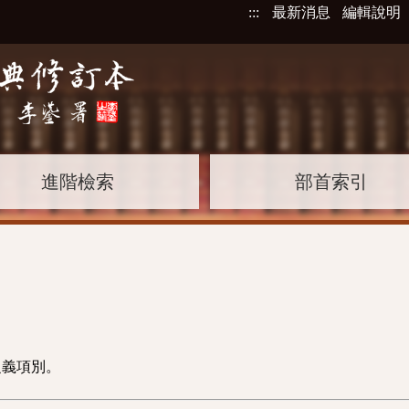
:::
最新消息
編輯說明
進階檢索
部首索引
之義項別。