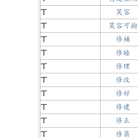
ㄒ
笑容
ㄒ
笑容可掬
ㄒ
修補
ㄒ
修睦
ㄒ
修理
ㄒ
修改
ㄒ
修好
ㄒ
修建
ㄒ
修正
ㄒ
修築