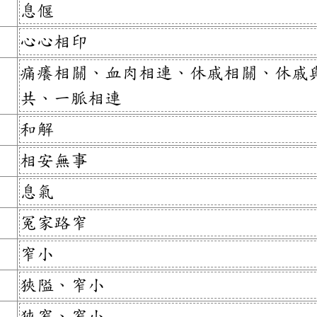
息偃
心心相印
痛癢相關、血肉相連、休戚相關、休戚
共、一脈相連
和解
相安無事
息氣
冤家路窄
窄小
狹隘、窄小
狹窄、窄小