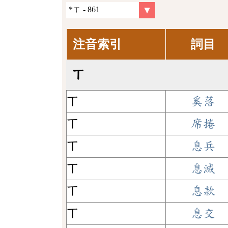
注音索引
詞目
ㄒ
ㄒ
奚落
ㄒ
席捲
ㄒ
息兵
ㄒ
息滅
ㄒ
息款
ㄒ
息交