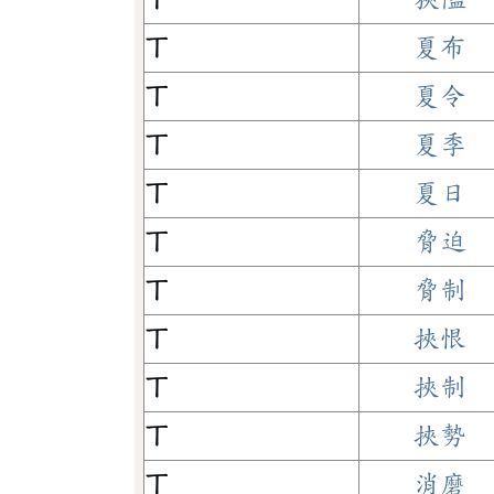
ㄒ
夏布
ㄒ
夏令
ㄒ
夏季
ㄒ
夏日
ㄒ
脅迫
ㄒ
脅制
ㄒ
挾恨
ㄒ
挾制
ㄒ
挾勢
ㄒ
消磨