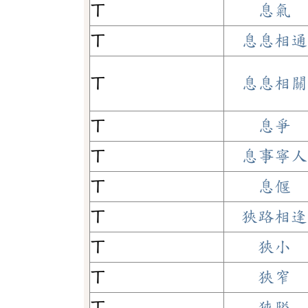
ㄒ
息氣
ㄒ
息息相通
ㄒ
息息相關
ㄒ
息爭
ㄒ
息事寧人
ㄒ
息偃
ㄒ
狹路相逢
ㄒ
狹小
ㄒ
狹窄
ㄒ
狹隘