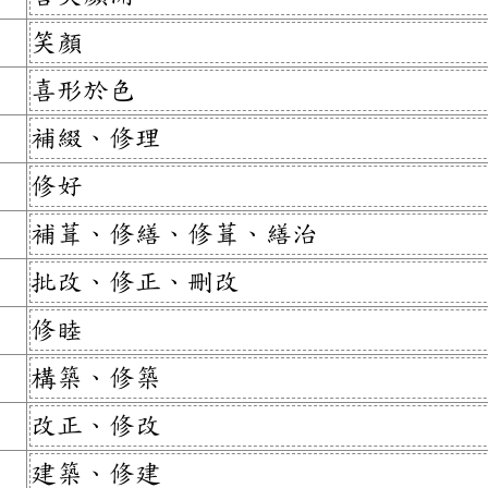
笑顏
喜形於色
補綴、修理
修好
補葺、修繕、修葺、繕治
批改、修正、刪改
修睦
構築、修築
改正、修改
建築、修建