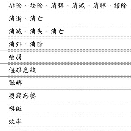
排除、袪除、消弭、消滅、消釋、掃除
消逝、消亡
消滅、消失、消亡
消弭、消除
瘦弱
偃旗息鼓
融解
廢寢忘餐
模倣
效率