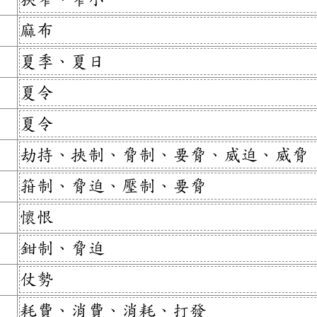
麻布
夏季、夏日
夏令
夏令
劫持、挾制、脅制、要脅、威迫、威脅
箝制、脅迫、壓制、要脅
懷恨
鉗制、脅迫
仗勢
耗費、消費、消耗、打發