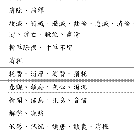
消除、消釋
撲滅、毀滅、殲滅、袪除、息滅、消除
逝、消亡、殺絕、肅清
斬草除根、寸草不留
消耗
耗費、消磨、消費、損耗
悲觀、頹廢、灰心、消沉
新聞、信息、訊息、音信
解愁、澆愁
低落、低沉、頹唐、頹喪、消極