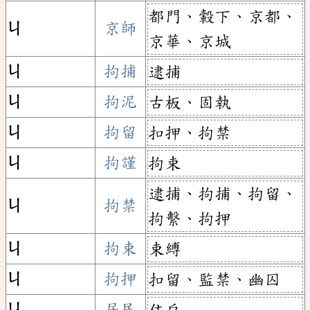
都門、轂下、京都、
ㄐ
京師
京華、京城
ㄐ
拘捕
逮捕
ㄐ
拘泥
古板、固執
ㄐ
拘留
扣押、拘禁
ㄐ
拘謹
拘束
逮捕、拘捕、拘留、
ㄐ
拘禁
拘繫、拘押
ㄐ
拘束
束縛
ㄐ
拘押
扣留、監禁、幽囚
ㄐ
居民
住戶