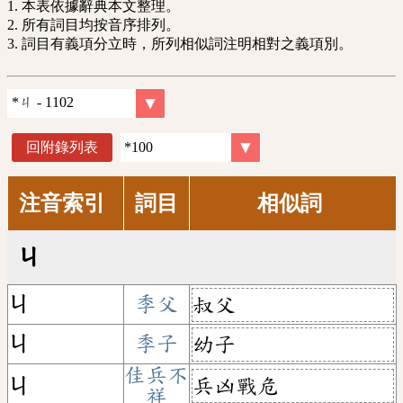
1. 本表依據辭典本文整理。
2. 所有詞目均按音序排列。
3. 詞目有義項分立時，所列相似詞注明相對之義項別。
回附錄列表
注音索引
詞目
相似詞
ㄐ
ㄐ
季父
叔父
ㄐ
季子
幼子
佳兵不
兵凶戰危
ㄐ
祥