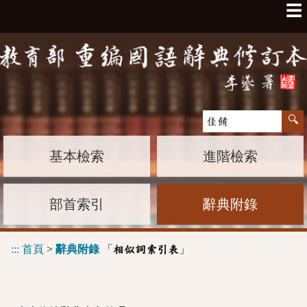
☰
基本檢索
進階檢索
部首索引
辭典附錄
:::
首頁
>
辭典附錄
「
」
相似詞索引表