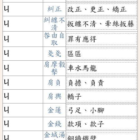
ㄐ
糾正
改正、更正、矯正
糾纏不
扳纏不清、牽絲扳藤
ㄐ
清
咎由自
罪有應得
ㄐ
取
ㄐ
戔戔
區區
肩摩轂
車水馬龍
ㄐ
擊
ㄐ
肩負
負擔、負責
ㄐ
肩輿
轎子
ㄐ
金蓮
弓足、小腳
ㄐ
金錢
款項、款子
金城湯
銅牆鐵壁
ㄐ