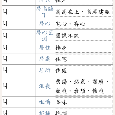
居高臨
高高在上、高屋建瓴
ㄐ
下
ㄐ
居心
宅心、存心
居心叵
圖謀不詭
ㄐ
測
ㄐ
居住
棲身
ㄐ
居處
住宅
ㄐ
居所
住處
悲傷、悲哀、頹廢、
ㄐ
沮喪
頹喪、衰頹、懊喪
ㄐ
咀嚼
品味
ㄐ
拒捕
抗捕