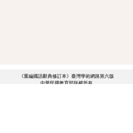
《重編國語辭典修訂本》臺灣學術網路第六版
中華民國教育部版權所有
:::
個資法及隱私聲明
|
辭典公眾授權網
|
意見交流
|
網網相連
三峽總院區地址：新北市三峽區三樹路2號、
︿
臺北院區地址：臺北市大安區和平東路一段179號、