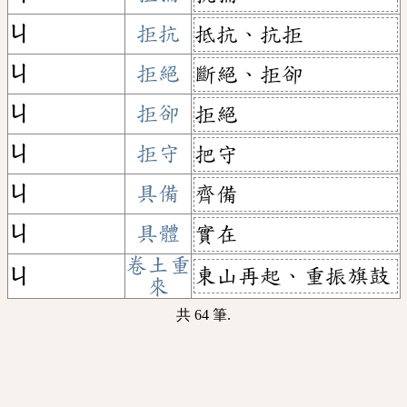
ㄐ
拒抗
抵抗、抗拒
ㄐ
拒絕
斷絕、拒卻
ㄐ
拒卻
拒絕
ㄐ
拒守
把守
ㄐ
具備
齊備
ㄐ
具體
實在
卷土重
東山再起、重振旗鼓
ㄐ
來
共 64 筆.