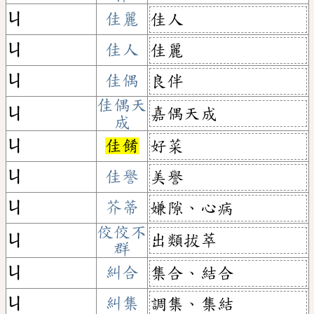
ㄐ
佳麗
佳人
ㄐ
佳人
佳麗
ㄐ
佳偶
良伴
佳偶天
嘉偶天成
ㄐ
成
ㄐ
佳餚
好菜
ㄐ
佳譽
美譽
ㄐ
芥蒂
嫌隙、心病
佼佼不
出類拔萃
ㄐ
群
ㄐ
糾合
集合、結合
ㄐ
糾集
調集、集結