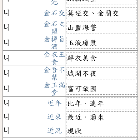
池
ㄐ
金石交
莫逆交、金蘭交
金石之
山盟海誓
ㄐ
盟
金樽旨
玉液瓊漿
ㄐ
酒
金衣玉
鮮衣美食
ㄐ
食
金吾不
城開不夜
ㄐ
禁
金玉滿
富可敵國
ㄐ
堂
ㄐ
近年
比年、連年
ㄐ
近來
最近、邇來
ㄐ
近況
現狀