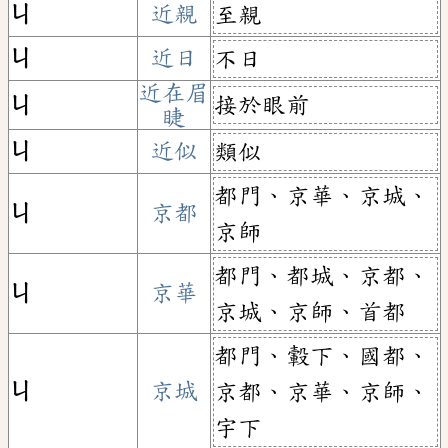
ㄐ
近親
至親
ㄐ
近日
不日
近在眉
接於眼前
ㄐ
睫
ㄐ
近似
類似
都門、京華、京城、
ㄐ
京都
京師
都門、都城、京都、
ㄐ
京華
京城、京師、首都
都門、轂下、國都、
ㄐ
京城
京都、京華、京師、
宇下