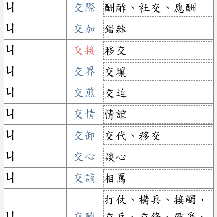
ㄐ
交際
酬酢、社交、應酬
ㄐ
交加
錯雜
ㄐ
交接
移交
ㄐ
交界
交壤
ㄐ
交煎
交迫
ㄐ
交情
情誼
ㄐ
交卸
交代、移交
ㄐ
交心
談心
ㄐ
交謫
相罵
打仗、構兵、接觸、
ㄐ
交戰
交兵、交鋒、戰爭、