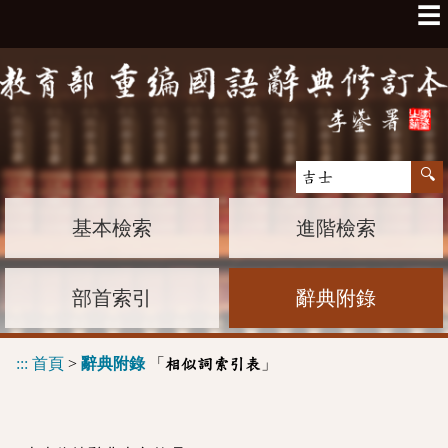
☰
基本檢索
進階檢索
部首索引
辭典附錄
:::
首頁
>
辭典附錄
「
」
相似詞索引表