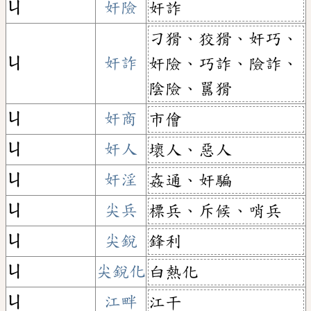
ㄐ
奸險
奸詐
刁猾、狡猾、奸巧、
ㄐ
奸詐
奸險、巧詐、險詐、
陰險、嚚猾
ㄐ
奸商
市儈
ㄐ
奸人
壞人、惡人
ㄐ
奸淫
姦通、奸騙
ㄐ
尖兵
標兵、斥候、哨兵
ㄐ
尖銳
鋒利
ㄐ
尖銳化
白熱化
ㄐ
江畔
江干