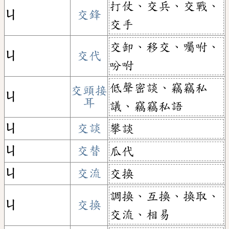
打仗、交兵、交戰、
ㄐ
交鋒
交手
交卸、移交、囑咐、
ㄐ
交代
吩咐
低聲密談、竊竊私
交頭接
ㄐ
耳
議、竊竊私語
ㄐ
交談
攀談
ㄐ
交替
瓜代
ㄐ
交流
交換
調換、互換、換取、
ㄐ
交換
交流、相易