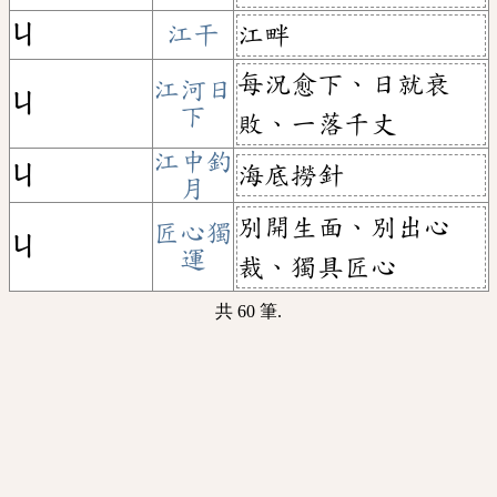
ㄐ
江干
江畔
每況愈下、日就衰
江河日
ㄐ
下
敗、一落千丈
江中釣
海底撈針
ㄐ
月
別開生面、別出心
匠心獨
ㄐ
運
裁、獨具匠心
共 60 筆.