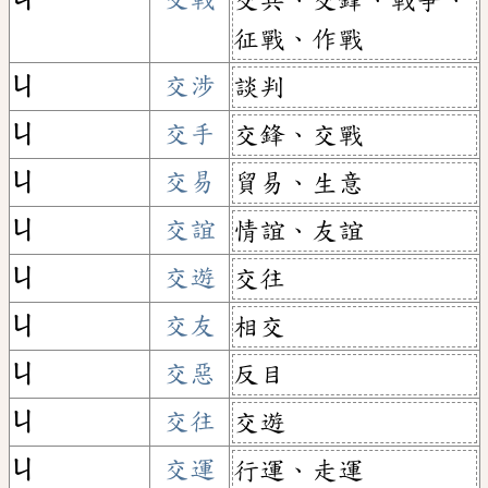
征戰、作戰
ㄐ
交涉
談判
ㄐ
交手
交鋒、交戰
ㄐ
交易
貿易、生意
ㄐ
交誼
情誼、友誼
ㄐ
交遊
交往
ㄐ
交友
相交
ㄐ
交惡
反目
ㄐ
交往
交遊
ㄐ
交運
行運、走運