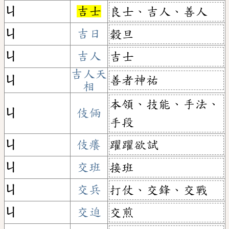
ㄐ
吉士
良士、吉人、善人
ㄐ
吉日
穀旦
ㄐ
吉人
吉士
吉人天
善者神祐
ㄐ
相
本領、技能、手法、
ㄐ
伎倆
手段
ㄐ
伎癢
躍躍欲試
ㄐ
交班
接班
ㄐ
交兵
打仗、交鋒、交戰
ㄐ
交迫
交煎