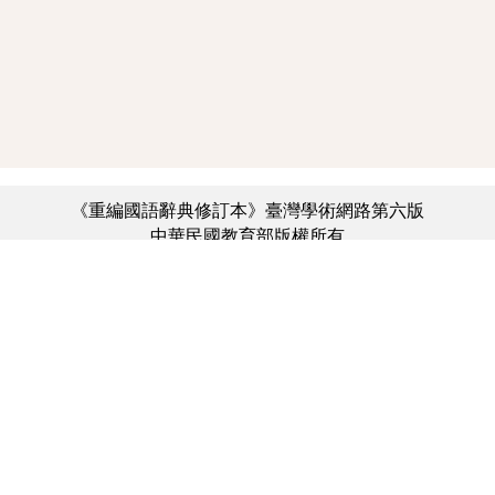
《重編國語辭典修訂本》臺灣學術網路第六版
中華民國教育部版權所有
:::
個資法及隱私聲明
|
辭典公眾授權網
|
意見交流
|
網網相連
三峽總院區地址：新北市三峽區三樹路2號、
︿
臺北院區地址：臺北市大安區和平東路一段179號、
臺中院區地址：臺中市豐原區師範街67號
電話總機：(02)7740-7890、
傳真：(02)7740-7064、
TANet VoIP：9009-7890
線上人數: 2194