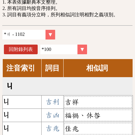
1. 本表依據辭典本文整理。
2. 所有詞目均按音序排列。
3. 詞目有義項分立時，所列相似詞注明相對之義項別。
回附錄列表
注音索引
詞目
相似詞
ㄐ
ㄐ
吉利
吉祥
ㄐ
吉凶
福禍、休咎
ㄐ
吉兆
佳兆