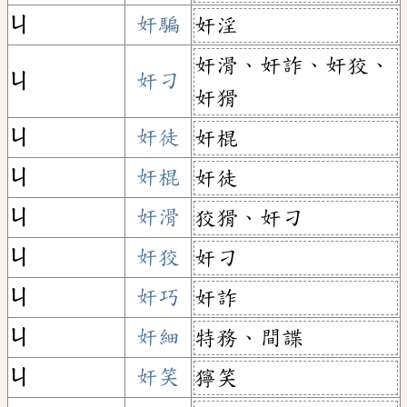
ㄐ
奸騙
奸淫
奸滑、奸詐、奸狡、
ㄐ
奸刁
奸猾
ㄐ
奸徒
奸棍
ㄐ
奸棍
奸徒
ㄐ
奸滑
狡猾、奸刁
ㄐ
奸狡
奸刁
ㄐ
奸巧
奸詐
ㄐ
奸細
特務、間諜
ㄐ
奸笑
獰笑