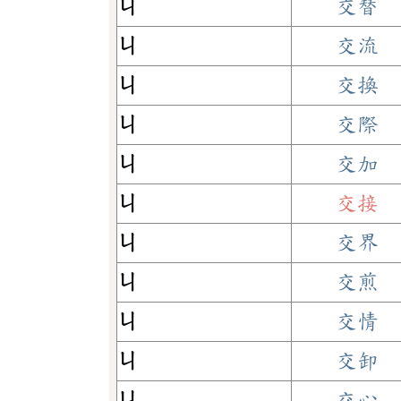
ㄐ
交替
ㄐ
交流
ㄐ
交換
ㄐ
交際
ㄐ
交加
ㄐ
交接
ㄐ
交界
ㄐ
交煎
ㄐ
交情
ㄐ
交卸
ㄐ
交心