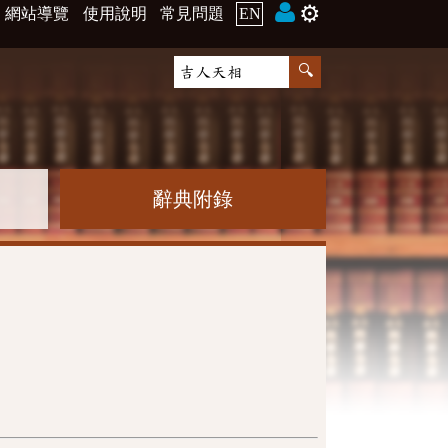
⚙️
網站導覽
使用說明
常見問題
EN
辭典附錄