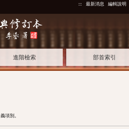
:::
最新消息
編輯說明
進階檢索
部首索引
之義項別。