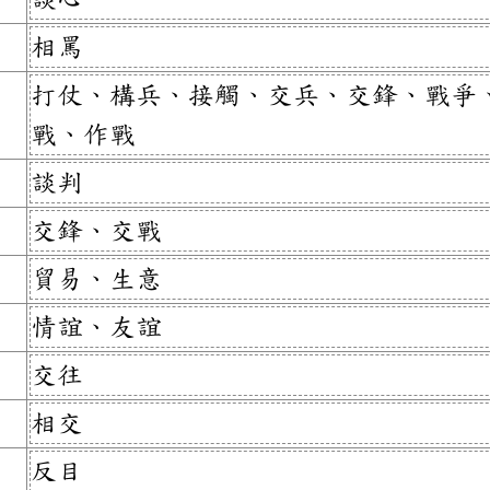
相罵
打仗、構兵、接觸、交兵、交鋒、戰爭
戰、作戰
談判
交鋒、交戰
貿易、生意
情誼、友誼
交往
相交
反目