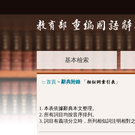
基本檢索
:::
首頁
>
辭典附錄
「
」
相似詞索引表
1. 本表依據辭典本文整理。
2. 所有詞目均按音序排列。
3. 詞目有義項分立時，所列相似詞注明相對