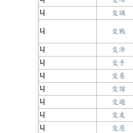
ㄐ
交謫
ㄐ
交戰
ㄐ
交涉
ㄐ
交手
ㄐ
交易
ㄐ
交誼
ㄐ
交遊
ㄐ
交友
ㄐ
交惡