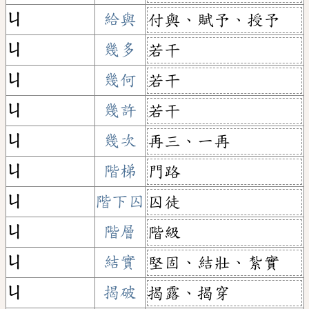
ㄐ
給與
付與、賦予、授予
ㄐ
幾多
若干
ㄐ
幾何
若干
ㄐ
幾許
若干
ㄐ
幾次
再三、一再
ㄐ
階梯
門路
ㄐ
階下囚
囚徒
ㄐ
階層
階級
ㄐ
結實
堅固、結壯、紮實
ㄐ
揭破
揭露、揭穿