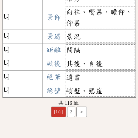
向往、嚮慕、瞻仰、
ㄐ
景仰
仰慕
ㄐ
景遇
景況
ㄐ
距離
間隔
ㄐ
厥後
其後、自後
ㄐ
絕筆
遺書
ㄐ
絕壁
峭壁、懸崖
共 116 筆.
[1/2]
2
＞