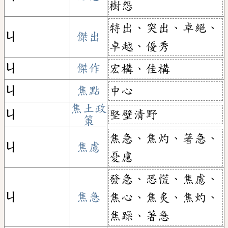
樹怨
特出、突出、卓絕、
ㄐ
傑出
卓越、優秀
ㄐ
傑作
宏構、佳構
ㄐ
焦點
中心
焦土政
堅壁清野
ㄐ
策
焦急、焦灼、著急、
ㄐ
焦慮
憂慮
發急、恐慌、焦慮、
ㄐ
焦急
焦心、焦炙、焦灼、
焦躁、著急