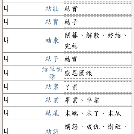
ㄐ
結壯
結實
ㄐ
結實
結子
閉幕、解散、終結、
ㄐ
結束
完結
ㄐ
結子
結實
結草銜
感恩圖報
ㄐ
環
ㄐ
結案
了案
ㄐ
結業
畢業、卒業
ㄐ
結尾
末端、末了、末尾
構怨、成仇、樹敵、
ㄐ
結怨