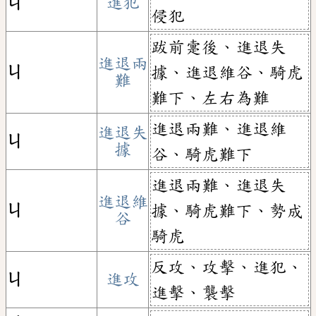
ㄐ
進犯
侵犯
跋前疐後、進退失
進退兩
ㄐ
據、進退維谷、騎虎
難
難下、左右為難
進退兩難、進退維
進退失
ㄐ
據
谷、騎虎難下
進退兩難、進退失
進退維
ㄐ
據、騎虎難下、勢成
谷
騎虎
反攻、攻擊、進犯、
ㄐ
進攻
進擊、襲擊