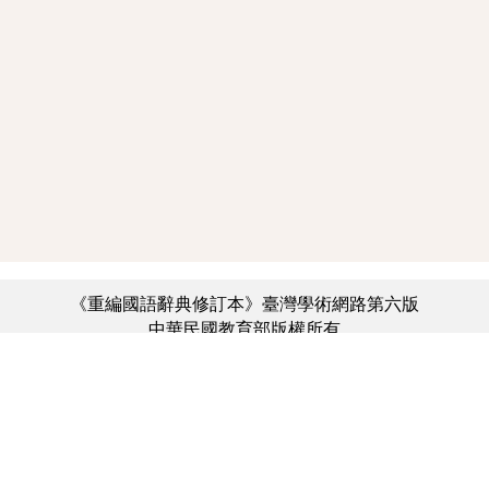
《重編國語辭典修訂本》臺灣學術網路第六版
中華民國教育部版權所有
:::
個資法及隱私聲明
|
辭典公眾授權網
|
意見交流
|
網網相連