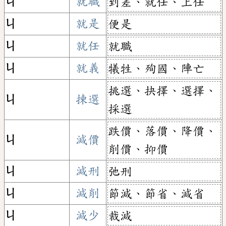
ㄐ
就職
到差、就任、上任
ㄐ
就是
便是
ㄐ
就任
就職
ㄐ
就義
犧牲、殉國、陣亡
挑選、抉擇、選擇、
ㄐ
揀選
採選
跌價、落價、降價、
ㄐ
減價
削價、抑價
ㄐ
減刑
弛刑
ㄐ
減削
節減、節省、減省
ㄐ
減少
裁減