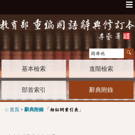
☰
基本檢索
進階檢索
部首索引
辭典附錄
:::
首頁
>
辭典附錄
「
」
相似詞索引表