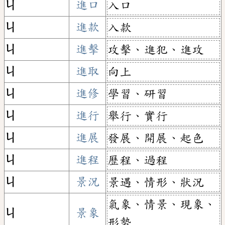
ㄐ
進口
入口
ㄐ
進款
入款
ㄐ
進擊
攻擊、進犯、進攻
ㄐ
進取
向上
ㄐ
進修
學習、研習
ㄐ
進行
舉行、實行
ㄐ
進展
發展、開展、起色
ㄐ
進程
歷程、過程
ㄐ
景況
景遇、情形、狀況
氣象、情景、現象、
ㄐ
景象
形勢