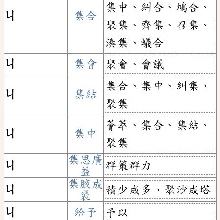
集中、糾合、鳩合、
ㄐ
集合
聚集、齊集、召集、
湊集、蟻合
ㄐ
集會
聚會、會議
集合、集中、糾集、
ㄐ
集結
聚集
薈萃、集合、集結、
ㄐ
集中
聚集
集思廣
群策群力
ㄐ
益
集腋成
積少成多、聚沙成塔
ㄐ
裘
ㄐ
給予
予以