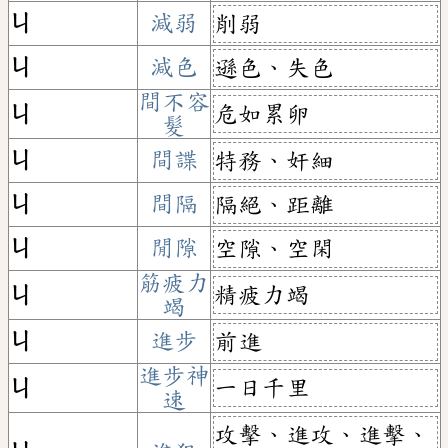
ㄐ
減弱
削弱
ㄐ
減色
遜色、失色
間不容
危如累卵
ㄐ
髮
ㄐ
間諜
特務、奸細
ㄐ
間隔
隔絕、距離
ㄐ
閒隙
空隙、空閑
筋疲力
精疲力竭
ㄐ
竭
ㄐ
進步
前進
進步神
一日千里
ㄐ
速
攻擊、進攻、進擊、