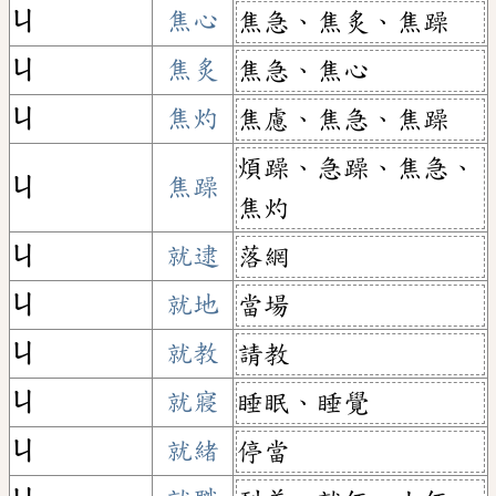
ㄐ
焦心
焦急、焦炙、焦躁
ㄐ
焦炙
焦急、焦心
ㄐ
焦灼
焦慮、焦急、焦躁
煩躁、急躁、焦急、
ㄐ
焦躁
焦灼
ㄐ
就逮
落網
ㄐ
就地
當場
ㄐ
就教
請教
ㄐ
就寢
睡眠、睡覺
ㄐ
就緒
停當