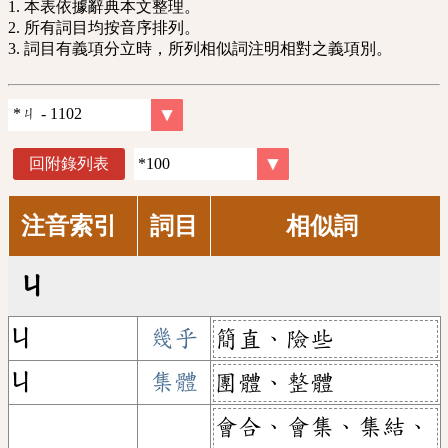
1. 本表依據辭典本文整理。
2. 所有詞目均按音序排列。
3. 詞目有義項分立時，所列相似詞注明相對之義項別。
回附錄列表
注音索引
詞目
相似詞
ㄐ
ㄐ
幾乎
簡直、險些
ㄐ
集體
團體、整體
會合、會集、集結、