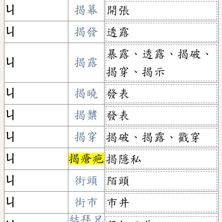
ㄐ
揭幕
開張
ㄐ
揭發
透露
暴露、透露、揭破、
ㄐ
揭露
揭穿、揭示
ㄐ
揭曉
發表
ㄐ
揭櫫
發表
ㄐ
揭穿
揭破、揭露、戳穿
ㄐ
揭瘡疤
揭隱私
ㄐ
街頭
陌頭
ㄐ
街市
市井
結拜兄