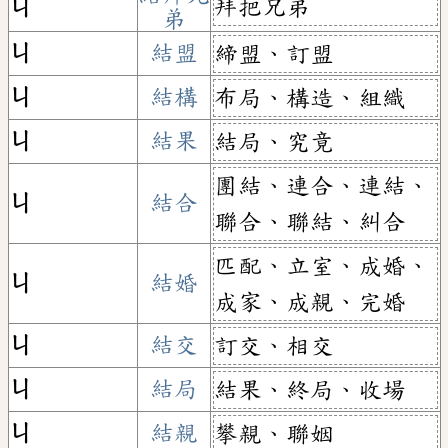
拜把兄弟
ㄐ
弟
ㄐ
結盟
締盟、訂盟
ㄐ
結構
布局、構造、組織
ㄐ
結果
結局、究竟
團結、連合、連結、
ㄐ
結合
聯合、聯結、糾合
匹配、立室、成婚、
ㄐ
結婚
成家、成親、完婚
ㄐ
結交
訂交、相交
ㄐ
結局
結果、終局、收場
ㄐ
結親
攀親、聯姻