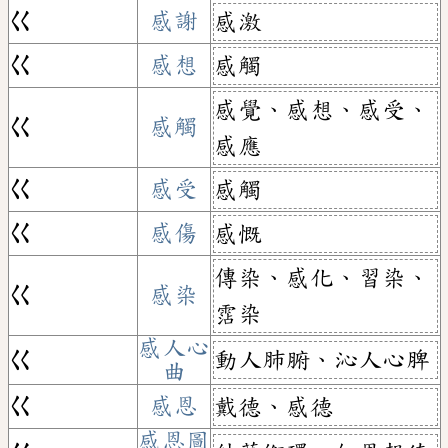
ㄍ
感謝
感激
ㄍ
感想
感觸
感覺、感想、感受、
ㄍ
感觸
感應
ㄍ
感受
感觸
ㄍ
感傷
感慨
傳染、感化、習染、
ㄍ
感染
霑染
感人心
動人肺腑、沁人心脾
ㄍ
曲
ㄍ
感恩
戴德、感德
感恩圖