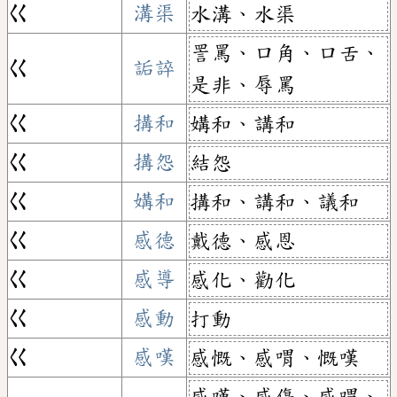
ㄍ
溝渠
水溝、水渠
詈罵、口角、口舌、
ㄍ
詬誶
是非、辱罵
ㄍ
搆和
媾和、講和
ㄍ
搆怨
結怨
ㄍ
媾和
搆和、講和、議和
ㄍ
感德
戴德、感恩
ㄍ
感導
感化、勸化
ㄍ
感動
打動
ㄍ
感嘆
感慨、感喟、慨嘆
感嘆、感傷、感喟、