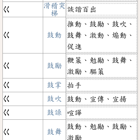
滑稽突
詼諧百出
ㄍ
梯
推動、鼓勵、鼓吹、
ㄍ
鼓動
鼓舞、激動、煽動、
促進
鞭策、勉勵、鼓舞、
ㄍ
鼓勵
激勵、驅策
ㄍ
鼓掌
拍手
ㄍ
鼓吹
鼓動、宣傳、宣揚
ㄍ
鼓譟
喧譁
鼓動、勉勵、鼓勵、
ㄍ
鼓舞
激勵