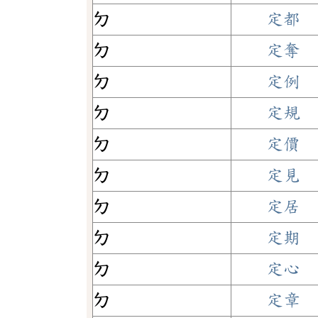
ㄉ
定都
ㄉ
定奪
ㄉ
定例
ㄉ
定規
ㄉ
定價
ㄉ
定見
ㄉ
定居
ㄉ
定期
ㄉ
定心
ㄉ
定章