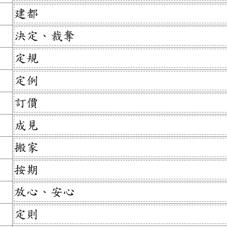
建都
決定、裁奪
定規
定例
訂價
成見
搬家
按期
放心、安心
定則