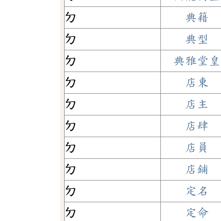
ㄉ
典籍
ㄉ
典型
ㄉ
典雅堂皇
ㄉ
店東
ㄉ
店主
ㄉ
店肆
ㄉ
店員
ㄉ
店鋪
ㄉ
定名
ㄉ
定命