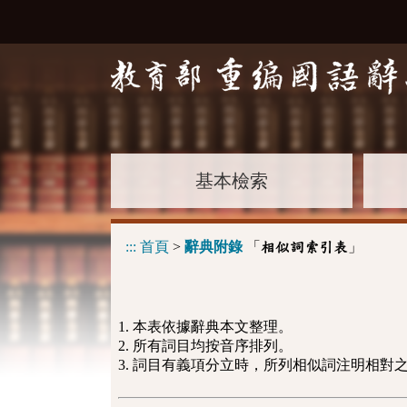
基本檢索
:::
首頁
>
辭典附錄
「
」
相似詞索引表
1. 本表依據辭典本文整理。
2. 所有詞目均按音序排列。
3. 詞目有義項分立時，所列相似詞注明相對