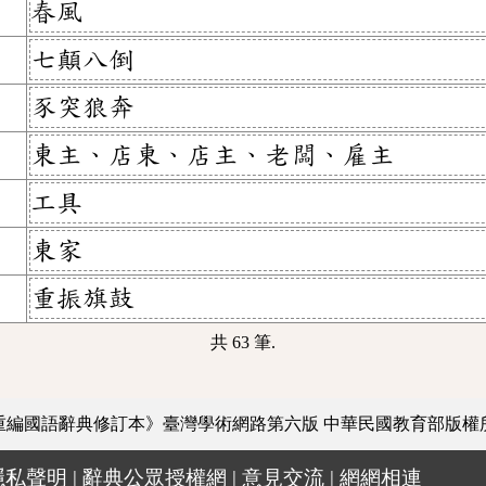
春風
七顛八倒
豕突狼奔
東主、店東、店主、老闆、雇主
工具
東家
重振旗鼓
共 63 筆.
重編國語辭典修訂本》臺灣學術網路第六版
中華民國教育部版權
隱私聲明
|
辭典公眾授權網
|
意見交流
|
網網相連