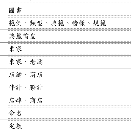
圖書
範例、類型、典範、榜樣、規範
典麗矞皇
東家
東家、老闆
店鋪、商店
伴計、夥計
店肆、商店
命名
定數