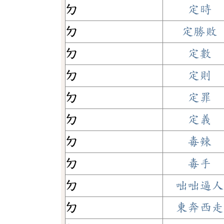
ㄉ
定時
ㄉ
定勝敗
ㄉ
定數
ㄉ
定則
ㄉ
定罪
ㄉ
定義
ㄉ
毒辣
ㄉ
毒手
ㄉ
咄咄逼人
ㄉ
東奔西走