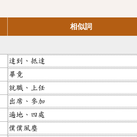
相似詞
達到、抵達
畢竟
就職、上任
出席、參加
遍地、四處
僕僕風塵