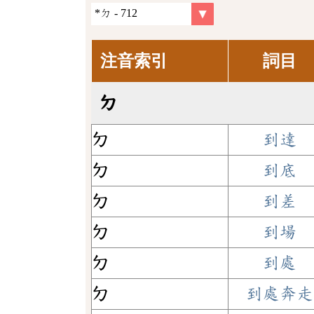
注音索引
詞目
ㄉ
ㄉ
到達
ㄉ
到底
ㄉ
到差
ㄉ
到場
ㄉ
到處
ㄉ
到處奔走