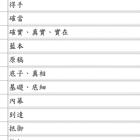
得手
確當
確實、真實、實在
藍本
原稿
底子、真相
基礎、底細
內幕
到達
抵御