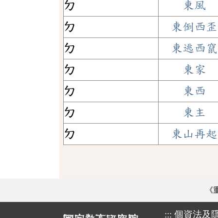
ㄉ
東風
ㄉ
東倒西歪
ㄉ
東逃西竄
ㄉ
東家
ㄉ
東西
ㄉ
東主
ㄉ
東山再起
《
:::
個資法及