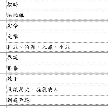
按時
決雌雄
定命
定章
科罪、治罪、入罪、坐罪
界說
狠毒
辣手
氣燄萬丈、盛氣凌人
到處奔跑