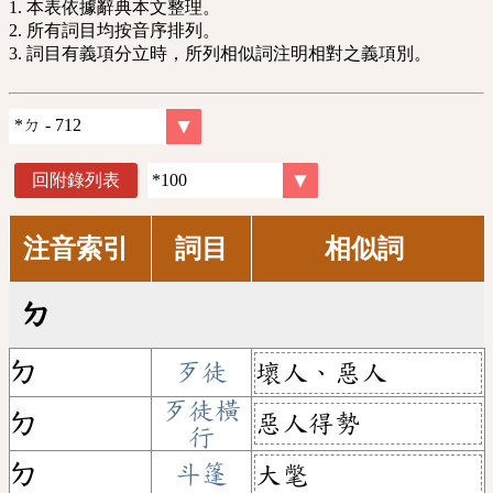
1. 本表依據辭典本文整理。
2. 所有詞目均按音序排列。
3. 詞目有義項分立時，所列相似詞注明相對之義項別。
回附錄列表
注音索引
詞目
相似詞
ㄉ
ㄉ
歹徒
壞人、惡人
歹徒橫
惡人得勢
ㄉ
行
ㄉ
斗篷
大氅