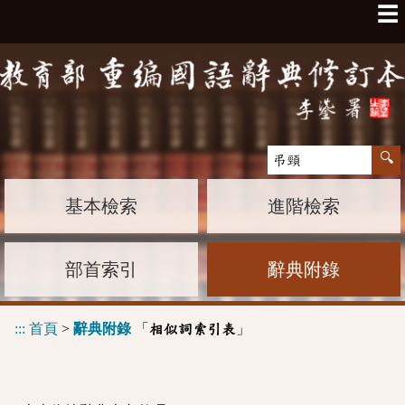
☰
基本檢索
進階檢索
部首索引
辭典附錄
:::
首頁
>
辭典附錄
「
」
相似詞索引表