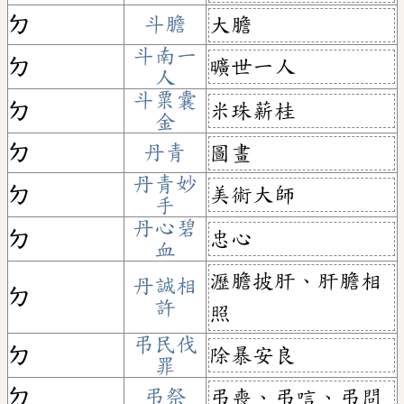
ㄉ
斗膽
大膽
斗南一
曠世一人
ㄉ
人
斗粟囊
米珠薪桂
ㄉ
金
ㄉ
丹青
圖畫
丹青妙
美術大師
ㄉ
手
丹心碧
忠心
ㄉ
血
瀝膽披肝、肝膽相
丹誠相
ㄉ
許
照
弔民伐
除暴安良
ㄉ
罪
ㄉ
弔祭
弔喪、弔唁、弔問