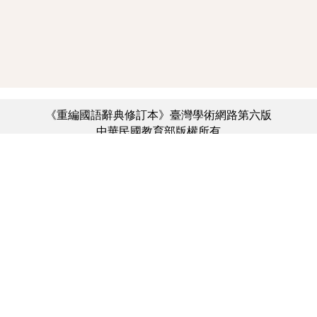
《重編國語辭典修訂本》臺灣學術網路第六版
中華民國教育部版權所有
:::
個資法及隱私聲明
|
辭典公眾授權網
|
意見交流
|
網網相連
三峽總院區地址：新北市三峽區三樹路2號、
︿
臺北院區地址：臺北市大安區和平東路一段179號、
臺中院區地址：臺中市豐原區師範街67號
電話總機：(02)7740-7890、
傳真：(02)7740-7064、
TANet VoIP：9009-7890
線上人數: 6892
累積總人次: 731,085,820