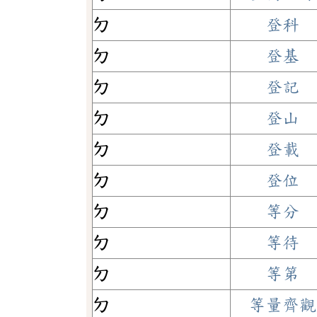
ㄉ
登科
ㄉ
登基
ㄉ
登記
ㄉ
登山
ㄉ
登載
ㄉ
登位
ㄉ
等分
ㄉ
等待
ㄉ
等第
ㄉ
等量齊觀