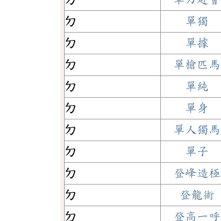
ㄉ
單獨
ㄉ
單據
ㄉ
單槍匹馬
ㄉ
單純
ㄉ
單身
ㄉ
單人獨馬
ㄉ
單子
ㄉ
登峰造極
ㄉ
登龍術
ㄉ
登高一呼