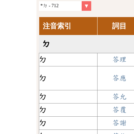
注音索引
詞目
ㄉ
ㄉ
答理
ㄉ
答應
ㄉ
答允
ㄉ
答覆
ㄉ
答謝