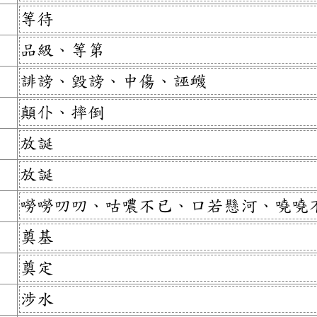
等待
品級、等第
誹謗、毀謗、中傷、誣衊
顛仆、摔倒
放誕
放誕
嘮嘮叨叨、咕噥不已、口若懸河、嘵嘵
奠基
奠定
涉水