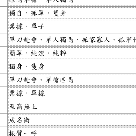
獨自、孤單、隻身
票據、單子
單刀赴會、單人獨馬、孤家寡人、孤軍
簡單、純潔、純粹
獨身、隻身
單刀赴會、單槍匹馬
票據、單據
至高無上
成名術
振臂一呼