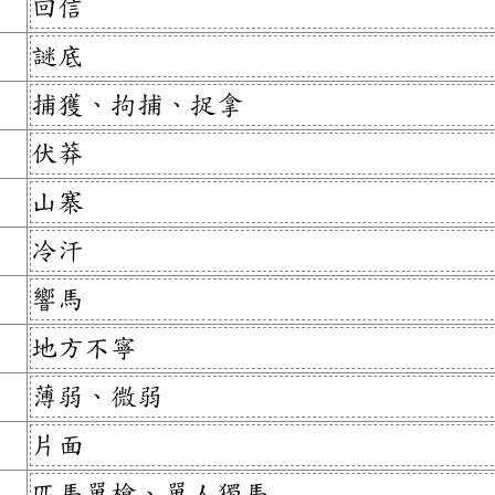
回信
謎底
捕獲、拘捕、捉拿
伏莽
山寨
冷汗
響馬
地方不寧
薄弱、微弱
片面
匹馬單槍、單人獨馬