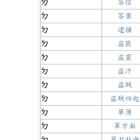
ㄉ
答信
ㄉ
答案
ㄉ
逮捕
ㄉ
盜匪
ㄉ
盜窟
ㄉ
盜汗
ㄉ
盜賊
ㄉ
盜賊四起
ㄉ
單薄
ㄉ
單方面
ㄉ
單刀赴會