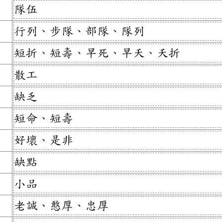
隊伍
行列、步隊、部隊、隊列
短折、短壽、早死、早夭、夭折
散工
缺乏
短命、短壽
好壞、是非
缺點
小品
老誠、憨厚、忠厚