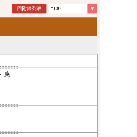
回附錄列表
、應