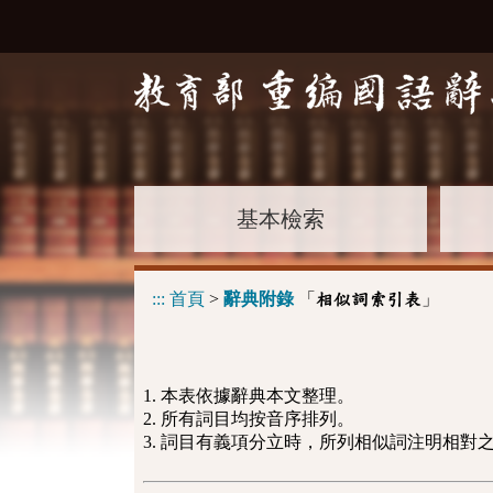
基本檢索
:::
首頁
>
辭典附錄
「
」
相似詞索引表
1. 本表依據辭典本文整理。
2. 所有詞目均按音序排列。
3. 詞目有義項分立時，所列相似詞注明相對