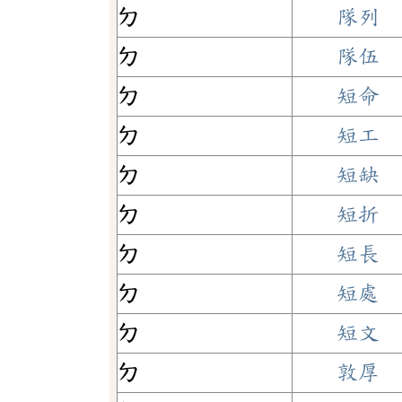
ㄉ
隊列
ㄉ
隊伍
ㄉ
短命
ㄉ
短工
ㄉ
短缺
ㄉ
短折
ㄉ
短長
ㄉ
短處
ㄉ
短文
ㄉ
敦厚