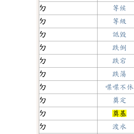
ㄉ
等候
ㄉ
等級
ㄉ
詆毀
ㄉ
跌倒
ㄉ
跌宕
ㄉ
跌蕩
ㄉ
喋喋不休
ㄉ
奠定
ㄉ
奠基
ㄉ
渡水