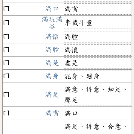
ㄇ
滿口
滿嘴
滿坑滿
車載斗量
ㄇ
谷
ㄇ
滿懷
滿腔
ㄇ
滿腔
滿懷
ㄇ
滿是
盡是
ㄇ
滿身
混身、週身
滿意、得意、知足、
ㄇ
滿足
饜足
ㄇ
滿嘴
滿口
滿足、得意、合意、