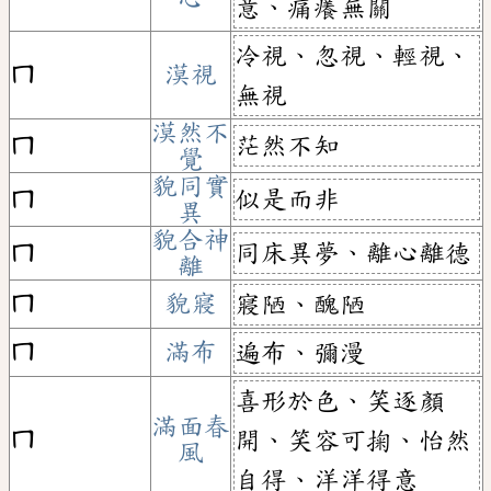
心
意、痛癢無關
冷視、忽視、輕視、
ㄇ
漠視
無視
漠然不
茫然不知
ㄇ
覺
貌同實
似是而非
ㄇ
異
貌合神
同床異夢、離心離德
ㄇ
離
ㄇ
貌寢
寢陋、醜陋
ㄇ
滿布
遍布、彌漫
喜形於色、笑逐顏
滿面春
ㄇ
開、笑容可掬、怡然
風
自得、洋洋得意