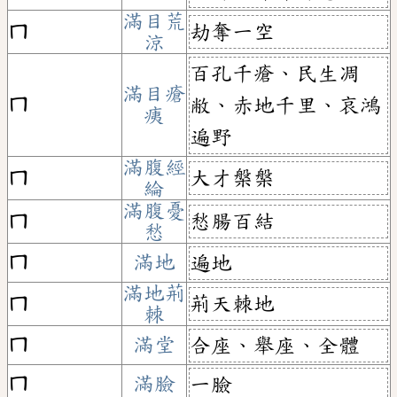
滿目荒
劫奪一空
ㄇ
涼
百孔千瘡、民生凋
滿目瘡
ㄇ
敝、赤地千里、哀鴻
痍
遍野
滿腹經
大才槃槃
ㄇ
綸
滿腹憂
愁腸百結
ㄇ
愁
ㄇ
滿地
遍地
滿地荊
荊天棘地
ㄇ
棘
ㄇ
滿堂
合座、舉座、全體
ㄇ
滿臉
一臉