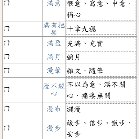
ㄇ
滿意
愜意、寫意、中意、
稱心
滿有把
十拿九穩
ㄇ
握
ㄇ
滿盈
充滿、充實
ㄇ
滿月
彌月
ㄇ
漫筆
雜文、隨筆
不以為意、漠不關
漫不經
ㄇ
心
心、痛癢無關
ㄇ
漫布
瀰漫
緩步、信步、散步、
ㄇ
漫步
安步