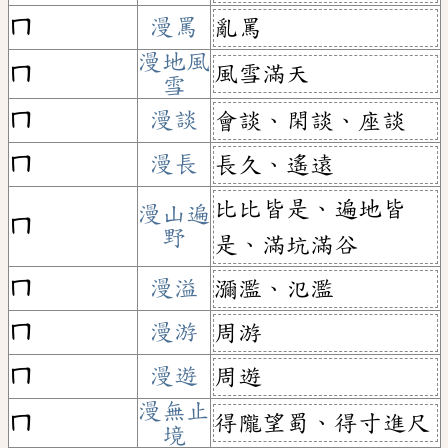
ㄇ
漫罵
亂罵
漫地風
風雪滿天
ㄇ
雪
ㄇ
漫談
會談、閑談、座談
ㄇ
漫長
長久、遙遠
比比皆是、遍地皆
漫山遍
ㄇ
野
是、滿坑滿谷
ㄇ
漫溢
瀰濫、氾濫
ㄇ
漫游
周游
ㄇ
漫遊
周遊
漫無止
得隴望蜀、得寸進尺
ㄇ
境