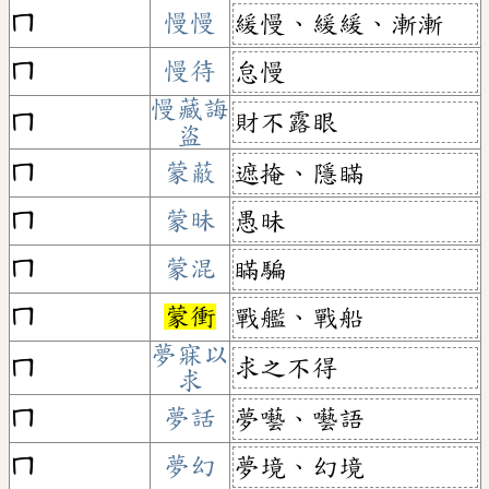
ㄇ
慢慢
緩慢、緩緩、漸漸
ㄇ
慢待
怠慢
慢藏誨
財不露眼
ㄇ
盜
ㄇ
蒙蔽
遮掩、隱瞞
ㄇ
蒙昧
愚昧
ㄇ
蒙混
瞞騙
ㄇ
蒙衝
戰艦、戰船
夢寐以
求之不得
ㄇ
求
ㄇ
夢話
夢囈、囈語
ㄇ
夢幻
夢境、幻境