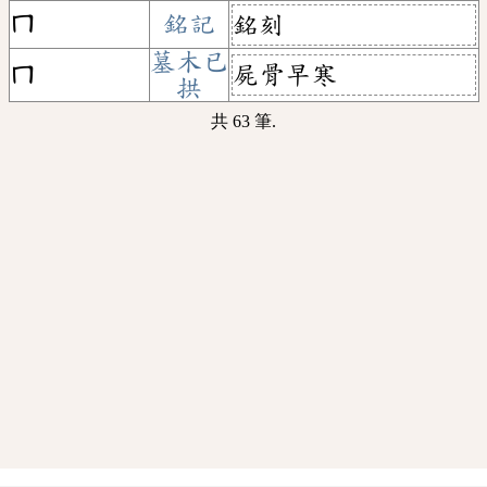
ㄇ
銘記
銘刻
墓木已
屍骨早寒
ㄇ
拱
共 63 筆.