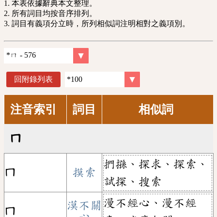
1. 本表依據辭典本文整理。
2. 所有詞目均按音序排列。
3. 詞目有義項分立時，所列相似詞注明相對之義項別。
回附錄列表
注音索引
詞目
相似詞
ㄇ
捫搎、探求、探索、
ㄇ
摸索
試探、搜索
漫不經心、漫不經
漠不關
ㄇ