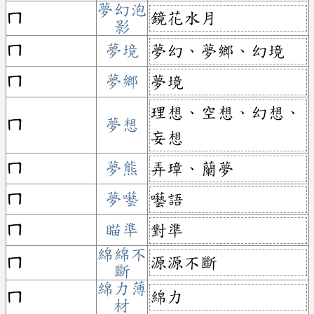
夢幻泡
鏡花水月
ㄇ
影
ㄇ
夢境
夢幻、夢鄉、幻境
ㄇ
夢鄉
夢境
理想、空想、幻想、
ㄇ
夢想
妄想
ㄇ
夢熊
弄璋、蘭夢
ㄇ
夢囈
囈語
ㄇ
瞄準
對準
綿綿不
源源不斷
ㄇ
斷
綿力薄
綿力
ㄇ
材