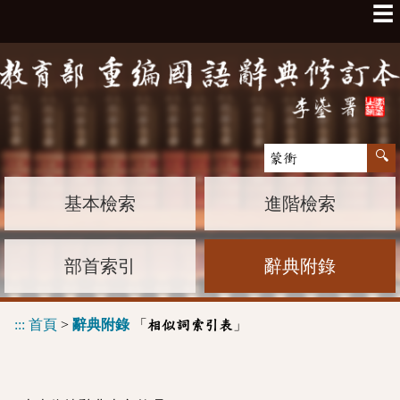
☰
基本檢索
進階檢索
部首索引
辭典附錄
:::
首頁
>
辭典附錄
「
」
相似詞索引表