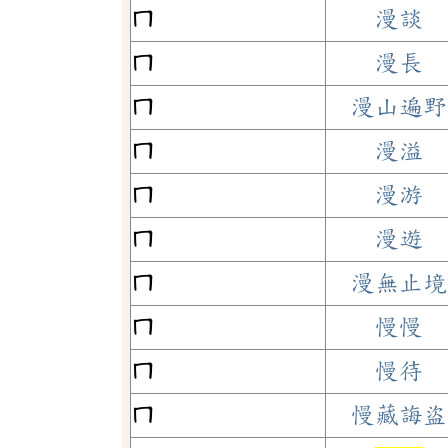
ㄇ
漫談
ㄇ
漫長
ㄇ
漫山遍野
ㄇ
漫溢
ㄇ
漫游
ㄇ
漫遊
ㄇ
漫無止境
ㄇ
慢慢
ㄇ
慢待
ㄇ
慢藏誨盜