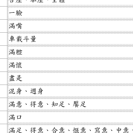
一臉
滿嘴
車載斗量
滿腔
滿懷
盡是
混身、週身
滿意、得意、知足、饜足
滿口
滿足、得意、合意、愜意、寫意、中意