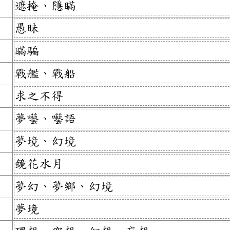
遮掩、隱瞞
愚昧
瞞騙
戰艦、戰船
求之不得
夢囈、囈語
夢境、幻境
鏡花水月
夢幻、夢鄉、幻境
夢境