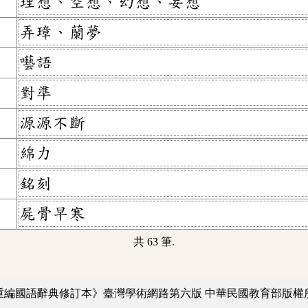
理想、空想、幻想、妄想
弄璋、蘭夢
囈語
對準
源源不斷
綿力
銘刻
屍骨早寒
共 63 筆.
重編國語辭典修訂本》臺灣學術網路第六版
中華民國教育部版權