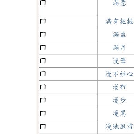
ㄇ
滿意
ㄇ
滿有把握
ㄇ
滿盈
ㄇ
滿月
ㄇ
漫筆
ㄇ
漫不經心
ㄇ
漫布
ㄇ
漫步
ㄇ
漫罵
ㄇ
漫地風雪