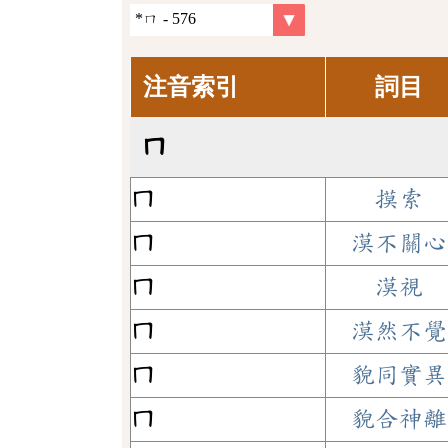
注音索引
詞目
ㄇ
ㄇ
摸索
ㄇ
漠不關心
ㄇ
漠視
ㄇ
漠然不覺
ㄇ
貌同實異
ㄇ
貌合神離