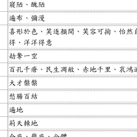
寢陋、醜陋
遍布、彌漫
喜形於色、笑逐顏開、笑容可掬、怡然
得、洋洋得意
劫奪一空
百孔千瘡、民生凋敝、赤地千里、哀鴻
大才槃槃
愁腸百結
遍地
荊天棘地
合座、舉座、全體