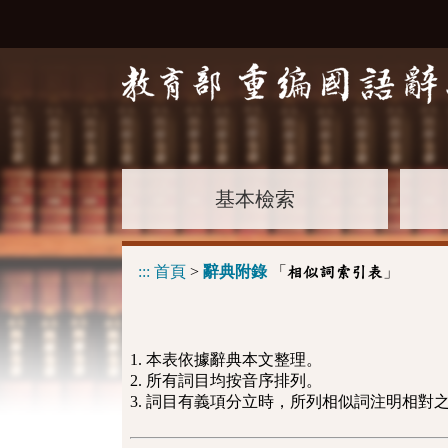
基本檢索
:::
首頁
>
辭典附錄
「
」
相似詞索引表
1. 本表依據辭典本文整理。
2. 所有詞目均按音序排列。
3. 詞目有義項分立時，所列相似詞注明相對