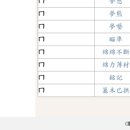
ㄇ
夢想
ㄇ
夢熊
ㄇ
夢囈
ㄇ
瞄準
ㄇ
綿綿不斷
ㄇ
綿力薄材
ㄇ
銘記
ㄇ
墓木已拱
《