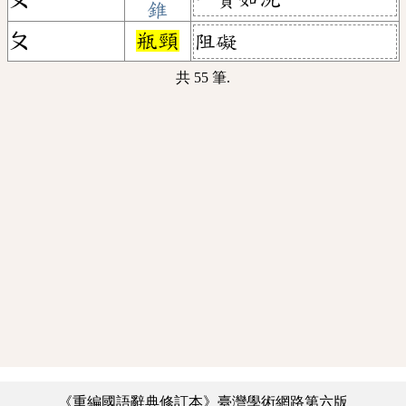
錐
ㄆ
瓶頸
阻礙
共 55 筆.
《重編國語辭典修訂本》臺灣學術網路第六版