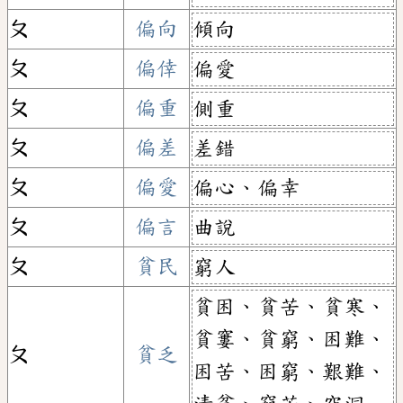
ㄆ
偏向
傾向
ㄆ
偏倖
偏愛
ㄆ
偏重
側重
ㄆ
偏差
差錯
ㄆ
偏愛
偏心、偏幸
ㄆ
偏言
曲說
ㄆ
貧民
窮人
貧困、貧苦、貧寒、
貧窶、貧窮、困難、
ㄆ
貧乏
困苦、困窮、艱難、