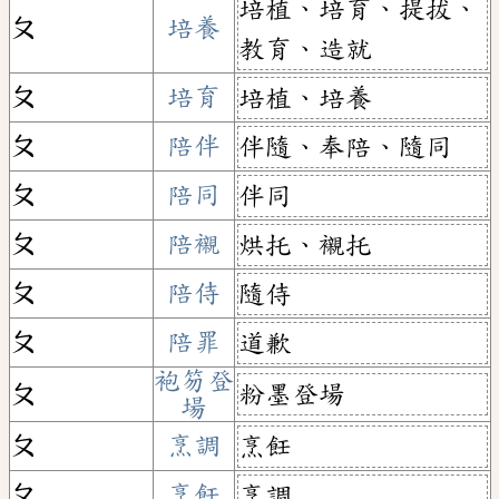
培植、培育、提拔、
ㄆ
培養
教育、造就
ㄆ
培育
培植、培養
ㄆ
陪伴
伴隨、奉陪、隨同
ㄆ
陪同
伴同
ㄆ
陪襯
烘托、襯托
ㄆ
陪侍
隨侍
ㄆ
陪罪
道歉
袍笏登
粉墨登場
ㄆ
場
ㄆ
烹調
烹飪
ㄆ
烹飪
烹調