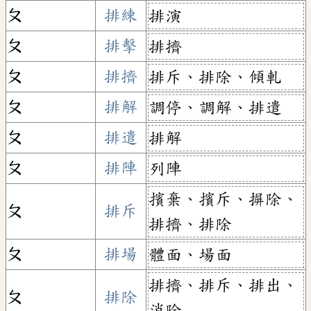
ㄆ
排練
排演
ㄆ
排擊
排擠
ㄆ
排擠
排斥、排除、傾軋
ㄆ
排解
調停、調解、排遣
ㄆ
排遣
排解
ㄆ
排陣
列陣
擯棄、擯斥、摒除、
ㄆ
排斥
排擠、排除
ㄆ
排場
體面、場面
排擠、排斥、排出、
ㄆ
排除
消除