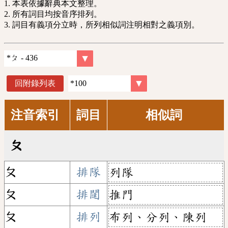
1. 本表依據辭典本文整理。
2. 所有詞目均按音序排列。
3. 詞目有義項分立時，所列相似詞注明相對之義項別。
回附錄列表
注音索引
詞目
相似詞
ㄆ
ㄆ
排隊
列隊
ㄆ
排闥
推門
ㄆ
排列
布列、分列、陳列