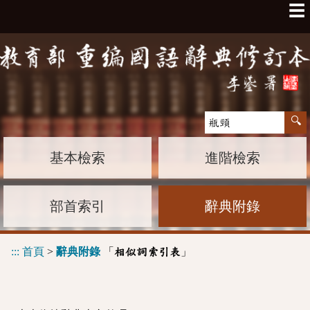
☰
基本檢索
進階檢索
部首索引
辭典附錄
:::
首頁
>
辭典附錄
「
」
相似詞索引表