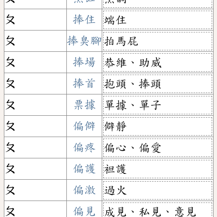
ㄆ
捧住
端住
ㄆ
捧臭腳
拍馬屁
ㄆ
捧場
恭維、助威
ㄆ
捧首
抱頭、捧頭
ㄆ
票據
單據、單子
ㄆ
偏僻
僻靜
ㄆ
偏疼
偏心、偏愛
ㄆ
偏護
袒護
ㄆ
偏激
過火
ㄆ
偏見
成見、私見、意見