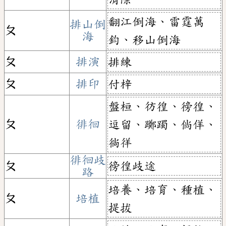
翻江倒海、雷霆萬
排山倒
ㄆ
海
鈞、移山倒海
ㄆ
排演
排練
ㄆ
排印
付梓
盤桓、彷徨、徬徨、
ㄆ
徘徊
逗留、躑躅、倘佯、
徜徉
徘徊歧
徬徨歧途
ㄆ
路
培養、培育、種植、
ㄆ
培植
提拔