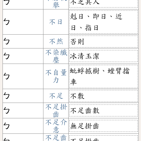
不乏其人
ㄅ
舉
剋日、即日、近
ㄅ
不日
日、指日
ㄅ
不然
否則
不染纖
冰清玉潔
ㄅ
塵
蚍蜉撼樹、螳臂擋
不自量
ㄅ
力
車
ㄅ
不足
不敷
不足掛
不足齒數
ㄅ
齒
不足介
無足掛齒
ㄅ
意
不足齒