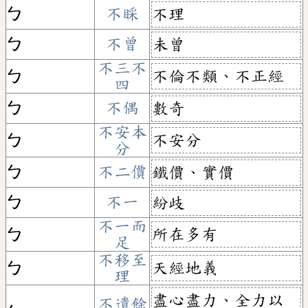
ㄅ
不睬
不理
ㄅ
不曾
未曾
不三不
不倫不類、不正經
ㄅ
四
ㄅ
不偶
數奇
不安本
不安分
ㄅ
分
ㄅ
不二價
鐵價、實價
ㄅ
不一
紛歧
不一而
所在多有
ㄅ
足
不移至
天經地義
ㄅ
理
盡心盡力、全力以
不遺餘