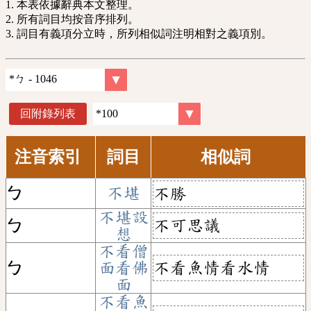
1. 本表依據辭典本文整理。
2. 所有詞目均按音序排列。
3. 詞目有義項分立時，所列相似詞注明相對之義項別。
回附錄列表
注音索引
詞目
相似詞
ㄅ
不堪
不勝
不堪設
不可思議
ㄅ
想
不看僧
不看魚情看水情
ㄅ
面看佛
面
不看魚