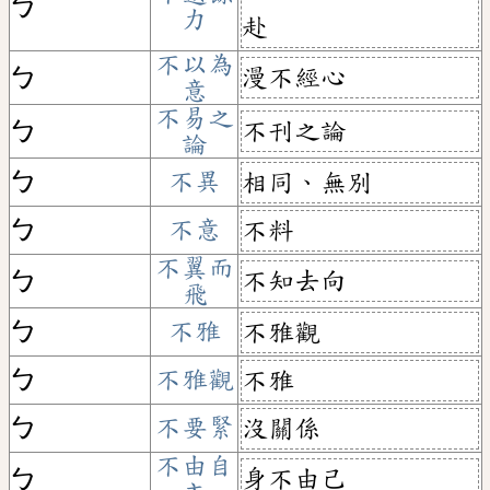
ㄅ
力
赴
不以為
漫不經心
ㄅ
意
不易之
不刊之論
ㄅ
論
ㄅ
不異
相同、無別
ㄅ
不意
不料
不翼而
不知去向
ㄅ
飛
ㄅ
不雅
不雅觀
ㄅ
不雅觀
不雅
ㄅ
不要緊
沒關係
不由自
身不由己
ㄅ