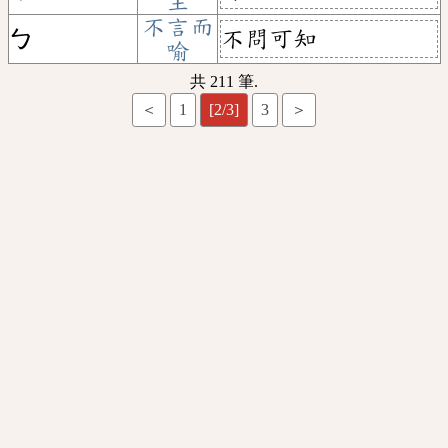
主
不言而
不問可知
ㄅ
喻
共 211 筆.
＜
1
[2/3]
3
＞