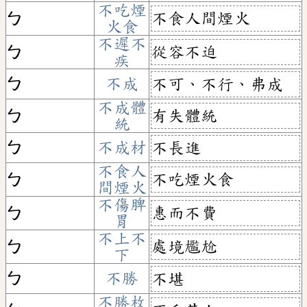
不吃煙
不食人間煙火
ㄅ
火食
不遲不
從容不迫
ㄅ
疾
ㄅ
不成
不可、不行、弗成
不成體
有失體統
ㄅ
統
ㄅ
不成材
不長進
不食人
不吃煙火食
ㄅ
間煙火
不傷脾
惠而不費
ㄅ
胃
不上不
處境尷尬
ㄅ
下
ㄅ
不勝
不堪
不勝枚