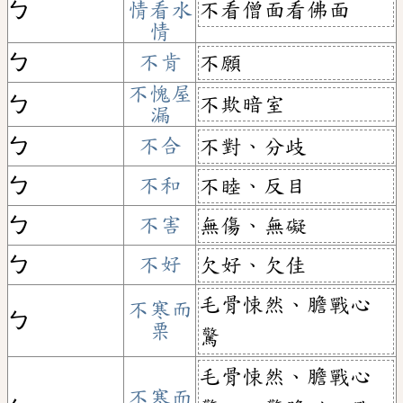
不看僧面看佛面
ㄅ
情看水
情
ㄅ
不肯
不願
不愧屋
不欺暗室
ㄅ
漏
ㄅ
不合
不對、分歧
ㄅ
不和
不睦、反目
ㄅ
不害
無傷、無礙
ㄅ
不好
欠好、欠佳
毛骨悚然、膽戰心
不寒而
ㄅ
栗
驚
毛骨悚然、膽戰心
不寒而