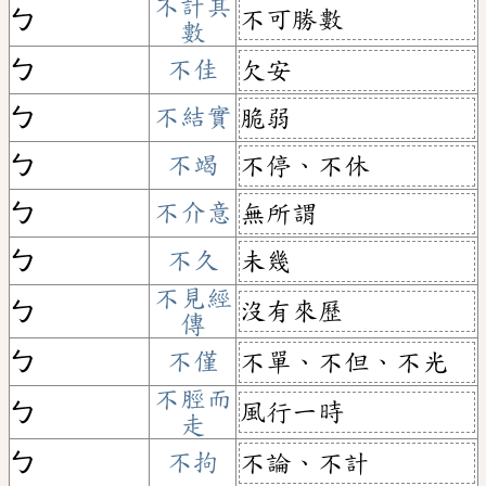
不計其
不可勝數
ㄅ
數
ㄅ
不佳
欠安
ㄅ
不結實
脆弱
ㄅ
不竭
不停、不休
ㄅ
不介意
無所謂
ㄅ
不久
未幾
不見經
沒有來歷
ㄅ
傳
ㄅ
不僅
不單、不但、不光
不脛而
風行一時
ㄅ
走
ㄅ
不拘
不論、不計