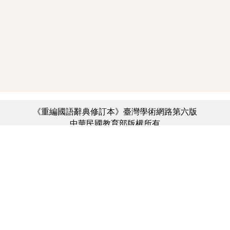
《重編國語辭典修訂本》臺灣學術網路第六版
中華民國教育部版權所有
:::
個資法及隱私聲明
|
辭典公眾授權網
|
意見交流
|
網網相連
三峽總院區地址：新北市三峽區三樹路2號、
︿
臺北院區地址：臺北市大安區和平東路一段179號、
臺中院區地址：臺中市豐原區師範街67號
電話總機：(02)7740-7890、
傳真：(02)7740-7064、
TANet VoIP：9009-7890