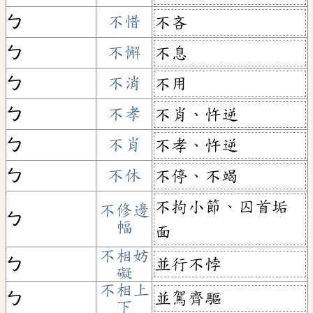
ㄅ
不惜
不吝
ㄅ
不懈
不息
ㄅ
不消
不用
ㄅ
不孝
不肖、忤逆
ㄅ
不肖
不孝、忤逆
ㄅ
不休
不停、不竭
不拘小節、囚首垢
不修邊
ㄅ
幅
面
不相妨
並行不悖
ㄅ
礙
不相上
並駕齊驅
ㄅ
下