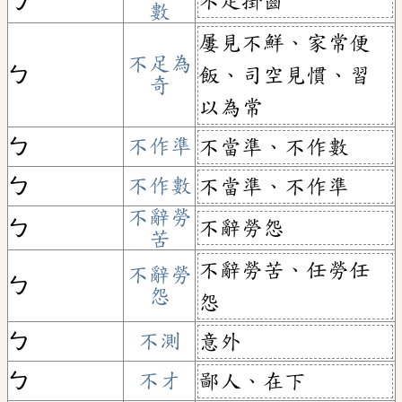
不足掛齒
ㄅ
數
屢見不鮮、家常便
不足為
ㄅ
飯、司空見慣、習
奇
以為常
ㄅ
不作準
不當準、不作數
ㄅ
不作數
不當準、不作準
不辭勞
不辭勞怨
ㄅ
苦
不辭勞苦、任勞任
不辭勞
ㄅ
怨
怨
ㄅ
不測
意外
ㄅ
不才
鄙人、在下