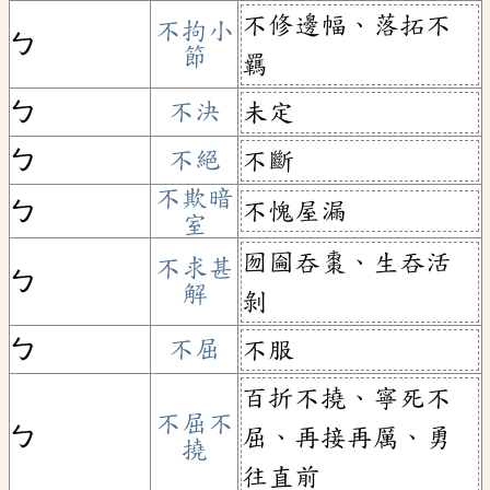
不修邊幅、落拓不
不拘小
ㄅ
節
羈
ㄅ
不決
未定
ㄅ
不絕
不斷
不欺暗
不愧屋漏
ㄅ
室
囫圇吞棗、生吞活
不求甚
ㄅ
解
剝
ㄅ
不屈
不服
百折不撓、寧死不
不屈不
ㄅ
屈、再接再厲、勇
撓
往直前