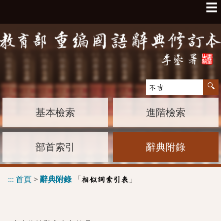
☰
基本檢索
進階檢索
部首索引
辭典附錄
:::
首頁
>
辭典附錄
「
」
相似詞索引表