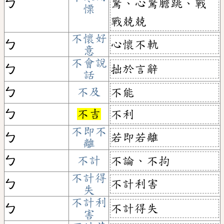
ㄅ
驚、心驚膽跳、戰
慄
戰兢兢
不懷好
心懷不軌
ㄅ
意
不會說
拙於言辭
ㄅ
話
ㄅ
不及
不能
ㄅ
不吉
不利
不即不
若即若離
ㄅ
離
ㄅ
不計
不論、不拘
不計得
不計利害
ㄅ
失
不計利
不計得失
ㄅ
害