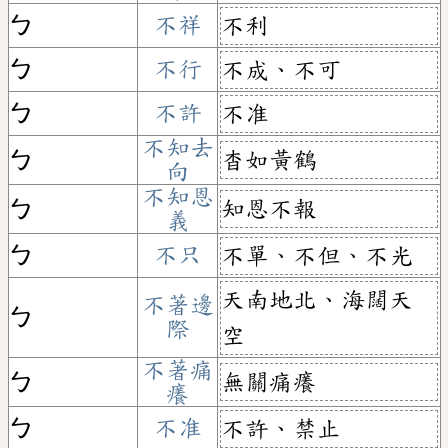
ㄅ
不祥
不利
ㄅ
不行
不成、不可
ㄅ
不許
不准
不知去
杳如黃鶴
ㄅ
向
不知恩
知恩不報
ㄅ
義
ㄅ
不只
不單、不但、不光
天南地北、海闊天
不著邊
ㄅ
際
空
不著痛
無關痛癢
ㄅ
癢
ㄅ
不准
不許、禁止