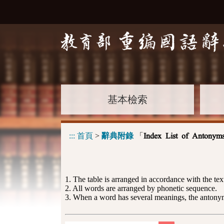
基本檢索
:::
首頁
>
辭典附錄
「
Index List of Antonym
1. The table is arranged in accordance with the text
2. All words are arranged by phonetic sequence.
3. When a word has several meanings, the antonyms