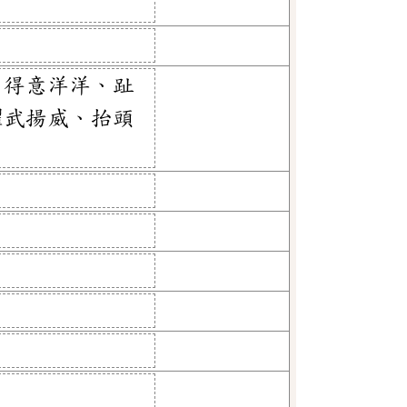
、得意洋洋、趾
耀武揚威、抬頭