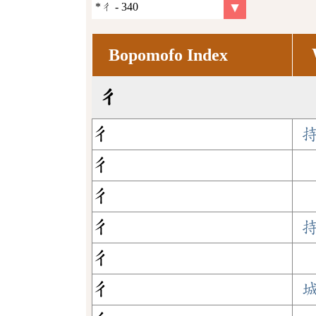
Bopomofo Index
ㄔ
ㄔ
ㄔ
ㄔ
ㄔ
ㄔ
ㄔ