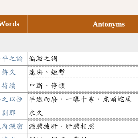
Words
Antonyms
持平之論
偏激之詞
持久
速決、短暫
持續
中斷、停頓
持之以恆
半途而廢、一曝十寒、虎頭蛇尾
剎那
永久
城府深密
瀝膽披肝、肝膽相照