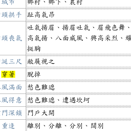
城市
鄉村、鄉下、農村
垂頭拱手
趾高氣昂
吐氣揚眉、揚眉吐氣、眉飛色舞
垂頭喪氣
高氣揚、八面威風、興高采烈、
挺胸
垂涎三尺
敝屣視之
穿著
脫掉
春風滿面
愁色難遮
春風得意
愁色難遮、遭遇坎坷
重門深鎖
門戶大開
重逢
離別、分離、分別、闊別