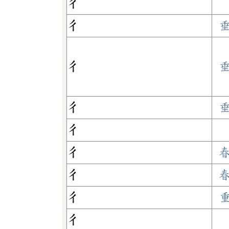
ㄔ
ㄔ
ㄔ
ㄔ
ㄔ
ㄔ
ㄔ
ㄔ
ㄔ