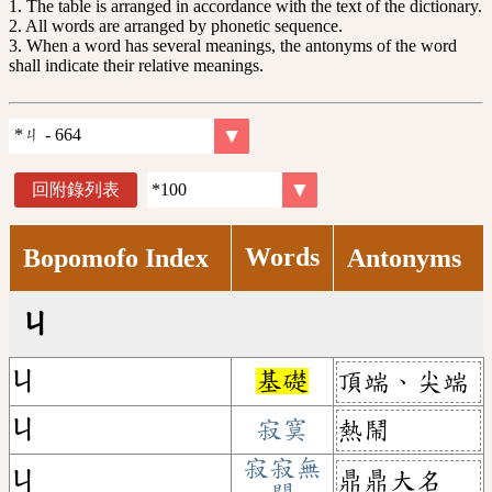
1. The table is arranged in accordance with the text of the dictionary.
2. All words are arranged by phonetic sequence.
3. When a word has several meanings, the antonyms of the word
shall indicate their relative meanings.
回附錄列表
Words
Bopomofo Index
Antonyms
ㄐ
ㄐ
基礎
頂端、尖端
ㄐ
寂寞
熱鬧
寂寂無
鼎鼎大名
ㄐ