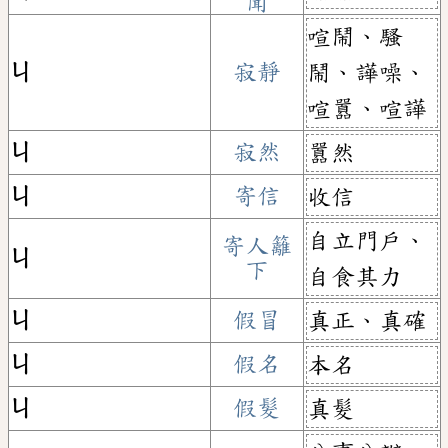
聞
喧鬧、騷
ㄐ
寂靜
鬧、譁噪、
喧囂、喧譁
ㄐ
寂然
囂然
ㄐ
寄信
收信
自立門戶、
寄人籬
ㄐ
下
自食其力
ㄐ
假冒
真正、真確
ㄐ
假名
本名
ㄐ
假髮
真髮