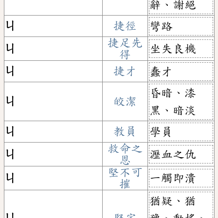
辭、謝絕
ㄐ
捷徑
彎路
捷足先
坐失良機
ㄐ
得
ㄐ
捷才
蠢才
昏暗、漆
ㄐ
皎潔
黑、暗淡
ㄐ
教員
學員
救命之
瀝血之仇
ㄐ
恩
堅不可
一觸即潰
ㄐ
摧
猶疑、猶