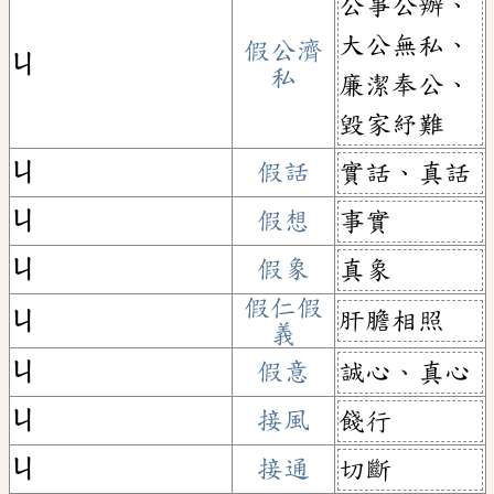
公事公辦、
大公無私、
假公濟
ㄐ
私
廉潔奉公、
毀家紓難
ㄐ
假話
實話、真話
ㄐ
假想
事實
ㄐ
假象
真象
假仁假
肝膽相照
ㄐ
義
ㄐ
假意
誠心、真心
ㄐ
接風
餞行
ㄐ
接通
切斷