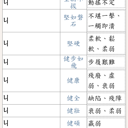
動搖不定
ㄐ
拔
不堪一擊、
堅如磐
ㄐ
石
一觸即潰
柔軟、鬆
ㄐ
堅硬
軟、柔弱
健步如
步履艱難
ㄐ
飛
殘廢、虛
ㄐ
健康
弱、衰弱
ㄐ
健全
缺陷、殘障
ㄐ
健壯
衰弱、柔弱
ㄐ
健碩
羸弱