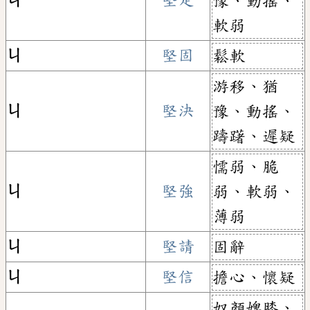
ㄐ
堅定
豫、動搖、
軟弱
ㄐ
堅固
鬆軟
游移、猶
ㄐ
堅決
豫、動搖、
躊躇、遲疑
懦弱、脆
ㄐ
堅強
弱、軟弱、
薄弱
ㄐ
堅請
固辭
ㄐ
堅信
擔心、懷疑
奴顏婢膝、