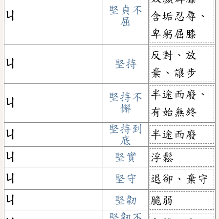
堅貞不
ㄐ
含垢忍辱、
屈
卑躬屈膝
反對、放
ㄐ
堅持
棄、讓步
半途而廢、
堅持不
ㄐ
懈
有始無終
堅持到
半途而廢
ㄐ
底
ㄐ
堅實
浮鬆
ㄐ
堅守
退卻、棄守
ㄐ
堅韌
脆弱
堅韌不