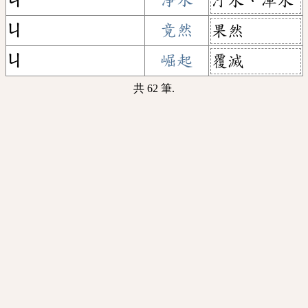
ㄐ
淨水
汙水、渾水
ㄐ
竟然
果然
ㄐ
崛起
覆滅
共 62 筆.