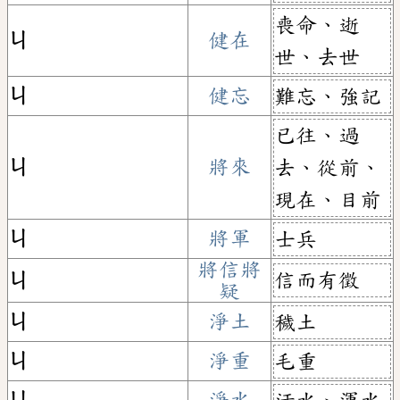
喪命、逝
ㄐ
健在
世、去世
ㄐ
健忘
難忘、強記
已往、過
ㄐ
將來
去、從前、
現在、目前
ㄐ
將軍
士兵
將信將
信而有徵
ㄐ
疑
ㄐ
淨土
穢土
ㄐ
淨重
毛重