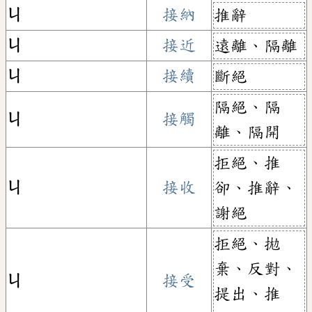
ㄐ
接納
推辭
ㄐ
接近
遠離、隔離
ㄐ
接續
斷絕
隔絕、隔
ㄐ
接觸
離、隔開
拒絕、推
ㄐ
接收
卻、推辭、
謝絕
拒絕、拋
棄、反對、
ㄐ
接受
提出、推