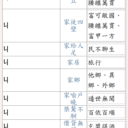
立
腰纏萬貫
富可敵國、
家徒四
ㄐ
腰纏萬貫、
壁
富甲一方
家給人
民不聊生
ㄐ
足
ㄐ
家居
旅行
他鄉、異
ㄐ
家鄉
鄉、外鄉
家喻戶
遁世無聞
ㄐ
曉
桀驁不
百依百順
ㄐ
馴
借貸無
乞漿得酒
ㄐ