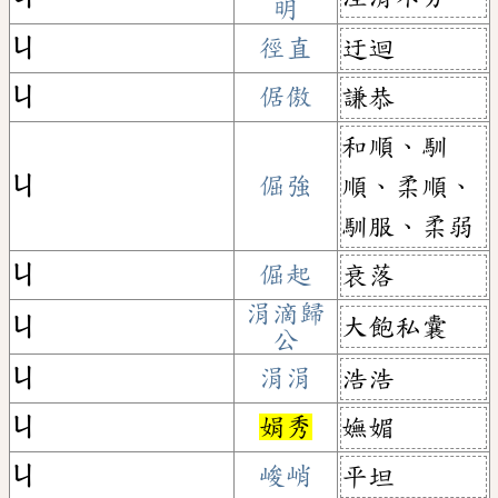
明
ㄐ
徑直
迂迴
ㄐ
倨傲
謙恭
和順、馴
ㄐ
倔強
順、柔順、
馴服、柔弱
ㄐ
倔起
衰落
涓滴歸
大飽私囊
ㄐ
公
ㄐ
涓涓
浩浩
ㄐ
娟秀
嫵媚
ㄐ
峻峭
平坦