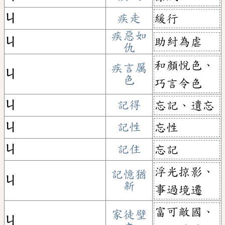
ㄐ
疾走
緩行
疾惡如
助紂為虐
ㄐ
仇
和顏悅色、
疾言厲
ㄐ
色
巧言令色
ㄐ
記得
忘記、遺忘
ㄐ
記性
忘性
ㄐ
記住
忘記
浮光掠影、
記憶猶
ㄐ
新
事過境遷
富可敵國、
家徒壁
ㄐ