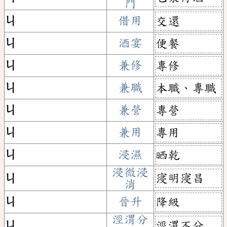
門
ㄐ
借用
交還
ㄐ
酒宴
便餐
ㄐ
兼修
專修
ㄐ
兼職
本職、專職
ㄐ
兼營
專營
ㄐ
兼用
專用
ㄐ
浸濕
晒乾
浸微浸
寖明寖昌
ㄐ
消
ㄐ
晉升
降級
涇渭分
涇渭不分
ㄐ