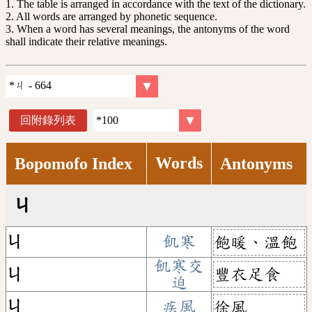
1. The table is arranged in accordance with the text of the dictionary.
2. All words are arranged by phonetic sequence.
3. When a word has several meanings, the antonyms of the word
shall indicate their relative meanings.
回附錄列表
Words
Bopomofo Index
Antonyms
ㄐ
ㄐ
飢寒
飽暖、溫飽
飢寒交
豐衣足食
ㄐ
迫
ㄐ
疾風
徐風