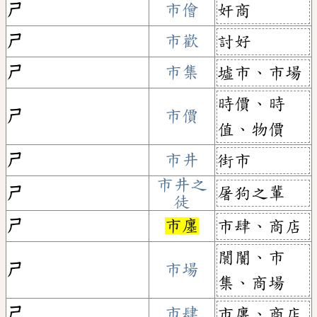
ㄕ
市儈
奸商
ㄕ
市歡
討好
ㄕ
市集
墟市、市場
時價、時
ㄕ
市價
值、物價
ㄕ
市井
街市
市井之
屠狗之輩
ㄕ
徒
ㄕ
市廛
市肆、商店
闤闠、市
ㄕ
市場
集、商場
ㄕ
市肆
市廛、商店