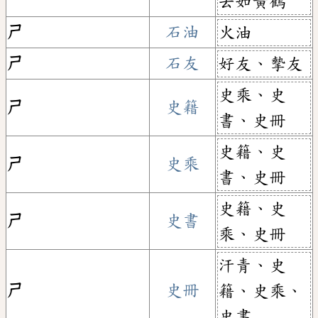
去如黃鶴
ㄕ
石油
火油
ㄕ
石友
好友、摰友
史乘、史
ㄕ
史籍
書、史冊
史籍、史
ㄕ
史乘
書、史冊
史籍、史
ㄕ
史書
乘、史冊
汗青、史
ㄕ
史冊
籍、史乘、
史書