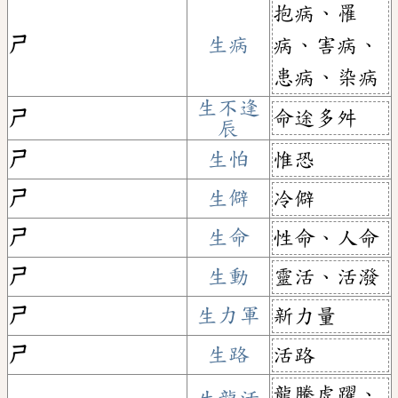
抱病、罹
ㄕ
生病
病、害病、
患病、染病
生不逢
命途多舛
ㄕ
辰
ㄕ
生怕
惟恐
ㄕ
生僻
冷僻
ㄕ
生命
性命、人命
ㄕ
生動
靈活、活潑
ㄕ
生力軍
新力量
ㄕ
生路
活路
龍騰虎躍、