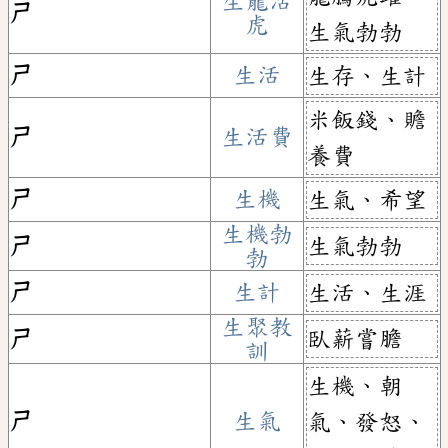
生龍活
ㄕ
虎
生氣勃勃
ㄕ
生活
生存、生計
米飯錢、贍
ㄕ
生活費
養費
ㄕ
生機
生氣、希望
生機勃
生氣勃勃
ㄕ
勃
ㄕ
生計
生活、生涯
生聚教
臥薪嘗膽
ㄕ
訓
生機、朝
ㄕ
生氣
氣、發怒、