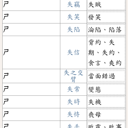
ㄕ
失竊
失賊
ㄕ
失笑
發笑
ㄕ
失陷
淪陷、陷落
背約、失
ㄕ
失信
期、失約、
食言、爽約
失之交
當面錯過
ㄕ
臂
ㄕ
失常
變態
ㄕ
失時
失機
ㄕ
失恃
喪母
ㄕ
失手
敗露、敗事