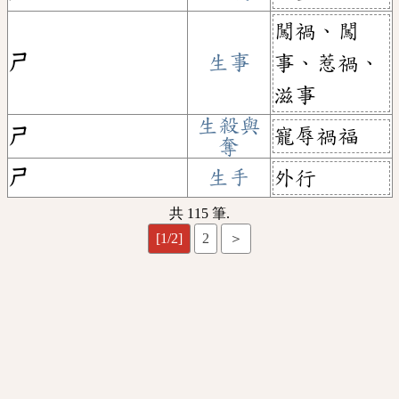
闖禍、闖
ㄕ
生事
事、惹禍、
滋事
生殺與
寵辱禍福
ㄕ
奪
ㄕ
生手
外行
共 115 筆.
[1/2]
2
＞