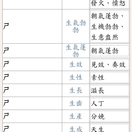
發火、憤怒
朝氣蓬勃、
生氣勃
ㄕ
生機勃勃、
勃
生意盎然
生氣蓬
朝氣蓬勃
ㄕ
勃
ㄕ
生效
見效、奏效
ㄕ
生性
素性
ㄕ
生長
滋長
ㄕ
生齒
人丁
ㄕ
生產
分娩
ㄕ
生成
天生