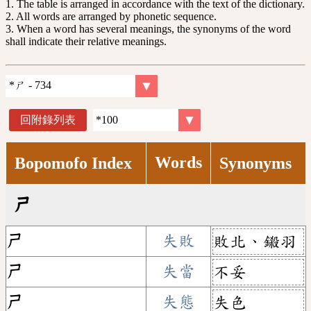
1. The table is arranged in accordance with the text of the dictionary.
2. All words are arranged by phonetic sequence.
3. When a word has several meanings, the synonyms of the word
shall indicate their relative meanings.
回附錄列表
Words
Bopomofo Index
Synonyms
ㄕ
ㄕ
失敗
敗北、鎩羽
ㄕ
失當
不妥
ㄕ
失態
失色