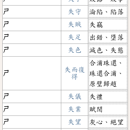
ㄕ
失守
淪陷、陷落
ㄕ
失賊
失竊
ㄕ
失足
出錯、墮落
ㄕ
失色
減色、失態
合浦珠還、
失而復
ㄕ
珠還合浦、
得
原璧歸趙
ㄕ
失儀
失禮
ㄕ
失業
賦閒
ㄕ
失望
灰心、絕望