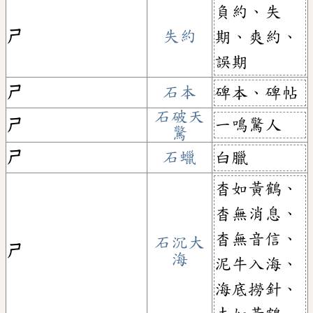
負約、失
ㄕ
失約
期、爽約、
誤期
ㄕ
石本
碑本、碑帖
石破天
一鳴驚人
ㄕ
驚
ㄕ
石蠟
白臘
杳如黃鶴、
杳無消息、
杳無音信、
石沉大
ㄕ
海
泥牛入海、
海底撈針、