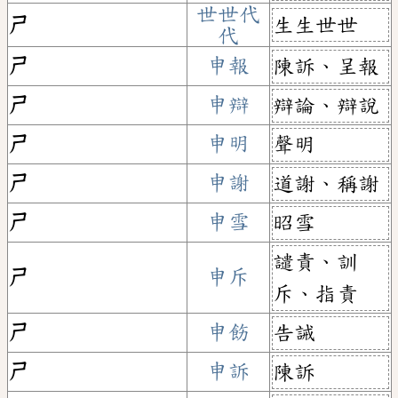
世世代
生生世世
ㄕ
代
ㄕ
申報
陳訴、呈報
ㄕ
申辯
辯論、辯說
ㄕ
申明
聲明
ㄕ
申謝
道謝、稱謝
ㄕ
申雪
昭雪
譴責、訓
ㄕ
申斥
斥、指責
ㄕ
申飭
告誡
ㄕ
申訴
陳訴