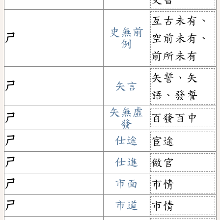
亙古未有、
史無前
ㄕ
空前未有、
例
前所未有
矢誓、矢
ㄕ
矢言
語、發誓
矢無虛
百發百中
ㄕ
發
ㄕ
仕途
宦途
ㄕ
仕進
做官
ㄕ
市面
市情
ㄕ
市道
市情