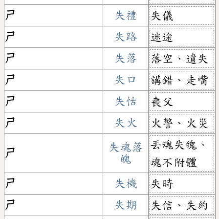
ㄕ
失禮
失儀
ㄕ
失路
迷途
ㄕ
失落
落空、遺失
ㄕ
失口
講錯、走嘴
ㄕ
失怙
喪父
ㄕ
失火
火警、火災
丟魂失魄、
失魂落
ㄕ
魄
魂不附體
ㄕ
失機
失時
ㄕ
失期
失信、失約