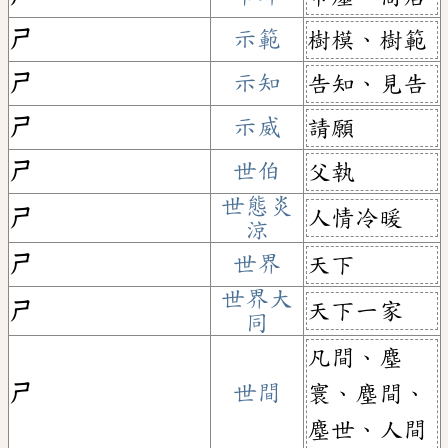
ㄕ
示範
樹模、樹範
ㄕ
示知
告知、見告
ㄕ
示威
請願
ㄕ
世伯
父執
世態炎
人情冷暖
ㄕ
涼
ㄕ
世界
天下
世界大
天下一家
ㄕ
同
凡間、塵
ㄕ
世間
寰、塵間、
塵世、人間