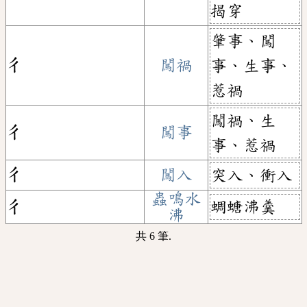
揭穿
肇事、闖
ㄔ
闖禍
事、生事、
惹禍
闖禍、生
ㄔ
闖事
事、惹禍
ㄔ
闖入
突入、衝入
蟲鳴水
蜩螗沸羹
ㄔ
沸
共 6 筆.