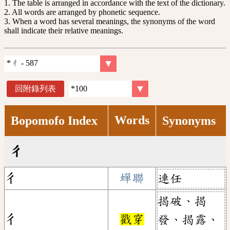
1. The table is arranged in accordance with the text of the dictionary.
2. All words are arranged by phonetic sequence.
3. When a word has several meanings, the synonyms of the word
shall indicate their relative meanings.
回附錄列表
Words
Bopomofo Index
Synonyms
ㄔ
ㄔ
蟬聯
連任
揭破、揭
ㄔ
戳穿
發、揭露、