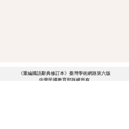
《重編國語辭典修訂本》臺灣學術網路第六版
中華民國教育部版權所有
:::
個資法及隱私聲明
|
辭典公眾授權網
|
意見交流
|
網網相連
三峽總院區地址：新北市三峽區三樹路2號、
︿
臺北院區地址：臺北市大安區和平東路一段179號、